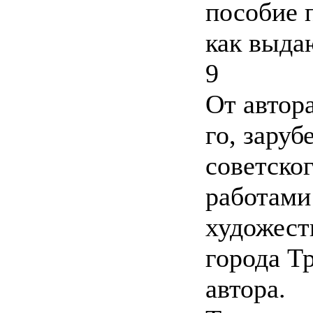
пособие 
как выда
9
От автор
го, зару
советско
работами
художест
города Т
автора.