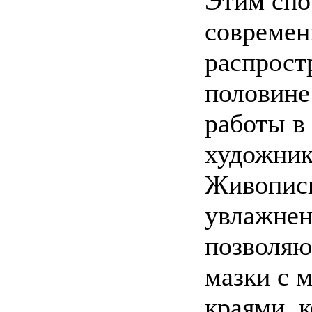
Этим спо
современ
распрост
половине
работы в
художник
Живопись
увлажнен
позволяю
мазки с 
краями, 