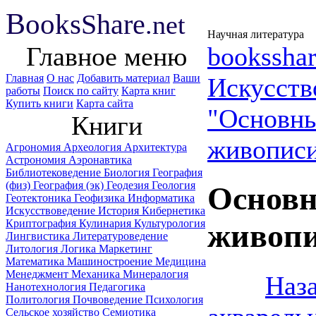
B
ooks
Share
.net
Научная литература
Главное меню
booksshar
Главная
О нас
Добавить материал
Ваши
Искусств
работы
Поиск по сайту
Карта книг
Купить книги
Карта сайта
"Основны
Книги
живописи
Агрономия
Археология
Архитектура
Астрономия
Аэронавтика
Библиотековедение
Биология
География
(физ)
География (эк)
Геодезия
Геология
Основн
Геотектоника
Геофизика
Информатика
Искусствоведение
История
Кибернетика
Криптография
Кулинария
Культурология
живопи
Лингвистика
Литературоведение
Литология
Логика
Маркетинг
Математика
Машиностроение
Медицина
Менеджмент
Механика
Минералогия
Наз
Нанотехнология
Педагогика
Политология
Почвоведение
Психология
Сельское хозяйство
Семиотика