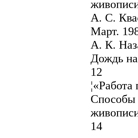
живопис
А. С. Ква
Март. 19
А. К. На
Дождь на
12
¦«Работа
Способы 
живопис
14