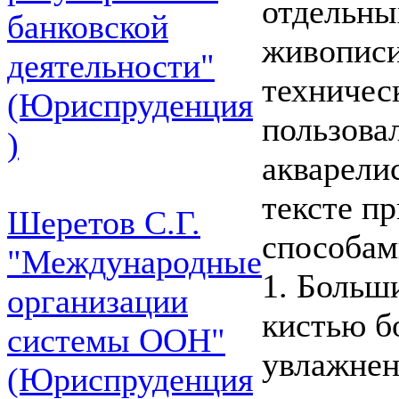
отдельны
банковской
живописи
деятельности"
техничес
(Юриспруденция
пользова
)
акварели
тексте п
Шеретов С.Г.
способам
"Международные
1. Больш
организации
кистью б
системы ООН"
увлажнен
(Юриспруденция