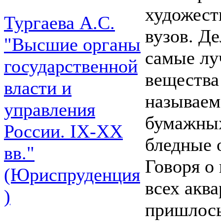
художест
Тургаева А.С.
вузов. Де
"Высшие органы
самые лу
государственной
вещества
власти и
называем
управления
бумажных
России. IХ-ХХ
бледные 
вв."
Говоря о 
(Юриспруденция
всех акв
)
пришлось