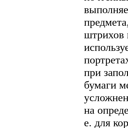
выполняе
предмета
штрихов 
использу
портрета
при запо
бумаги м
усложнен
на опред
е. для ко