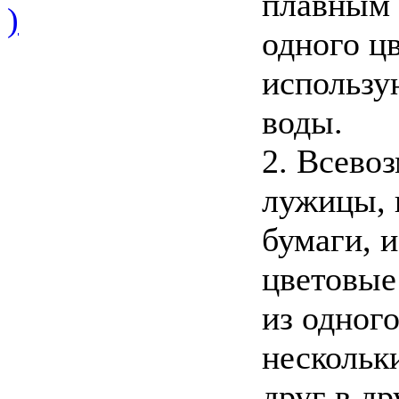
плавным 
)
одного цв
использу
воды.
2. Всево
лужицы, 
бумаги, 
цветовые
из одного
нескольк
друг в др