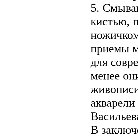
5. Смыва
кистью, 
ножичком
приемы м
для совр
менее он
живописи
акварели 
Васильев
В заключ