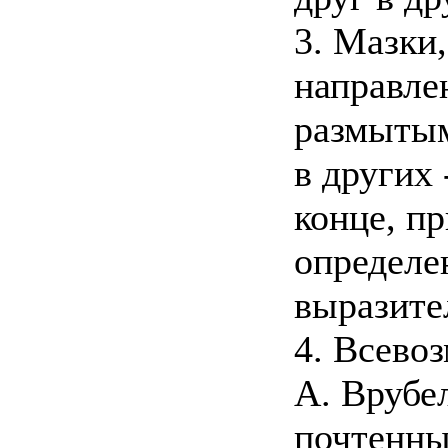
3. Мазки
направлен
размытым
в других 
конце, п
определе
выразите
4. Всево
А. Врубе
почтенны