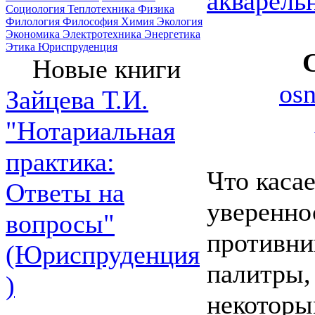
акварель
Социология
Теплотехника
Физика
Филология
Философия
Химия
Экология
Экономика
Электротехника
Энергетика
Этика
Юриспруденция
Новые книги
os
Зайцева Т.И.
"Нотариальная
практика:
Что касае
Ответы на
уверенно
вопросы"
противни
(Юриспруденция
палитры,
)
некоторы