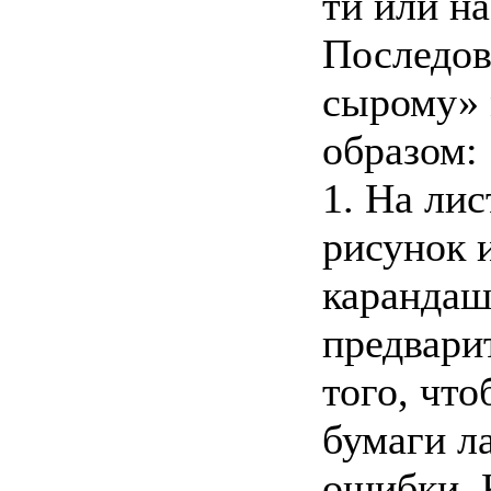
ти или н
Последов
сырому» 
образом:
1. На ли
рисунок 
карандаш
предварит
того, что
бумаги л
ошибки. 