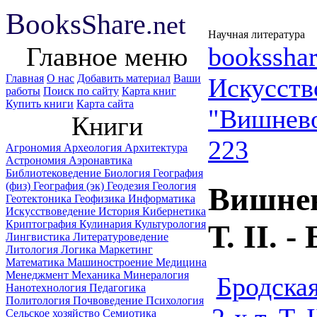
B
ooks
Share
.net
Научная литература
Главное меню
booksshar
Главная
О нас
Добавить материал
Ваши
Искусств
работы
Поиск по сайту
Карта книг
Купить книги
Карта сайта
"Вишневос
Книги
223
Агрономия
Археология
Архитектура
Астрономия
Аэронавтика
Библиотековедение
Биология
География
(физ)
География (эк)
Геодезия
Геология
Вишнево
Геотектоника
Геофизика
Информатика
Искусствоведение
История
Кибернетика
Криптография
Кулинария
Культурология
Т. II. 
Лингвистика
Литературоведение
Литология
Логика
Маркетинг
Математика
Машиностроение
Медицина
Менеджмент
Механика
Минералогия
Бродска
Нанотехнология
Педагогика
Политология
Почвоведение
Психология
Сельское хозяйство
Семиотика