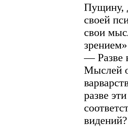
Пущину, 
своей пси
свои мыс
зрением»
— Разве 
Мыслей о
варварств
разве эт
соответс
видений