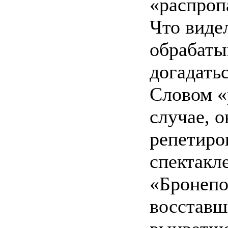
«распроп
Что виде
обрабаты
догадатьс
Словом «
случае, о
репетиро
спектакл
«Бронепо
восставш