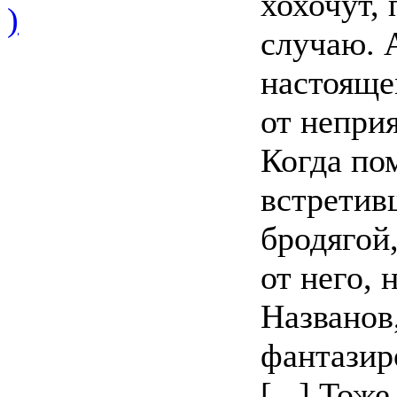
хохочут, 
)
случаю. 
настояще
от неприя
Когда по
встретив
бродягой
от него,
Названов
фантазир
[...] Тож