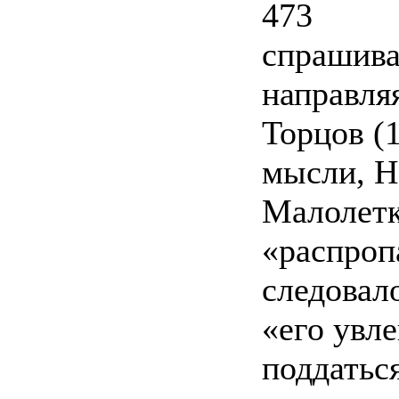
473
спрашива
направля
Торцов (1
мысли, Н
Малолетк
«распроп
следовал
«его увл
поддаться