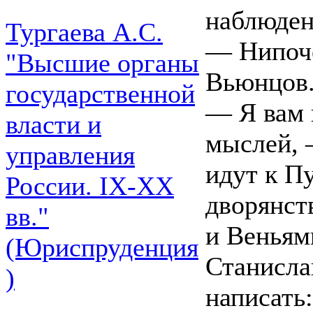
наблюден
Тургаева А.С.
— Нипоче
"Высшие органы
Вьюнцов
государственной
— Я вам 
власти и
мыслей, 
управления
идут к П
России. IХ-ХХ
дворянст
вв."
и Веньям
(Юриспруденция
Станисла
)
написать