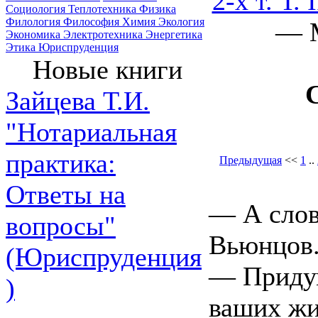
2-х т. Т. I
Социология
Теплотехника
Физика
Филология
Философия
Химия
Экология
— M
Экономика
Электротехника
Энергетика
Этика
Юриспруденция
Новые книги
Зайцева Т.И.
"Нотариальная
практика:
Предыдущая
<<
1
..
Ответы на
— А слов
вопросы"
Вьюнцов
(Юриспруденция
— Придум
)
ваших жи