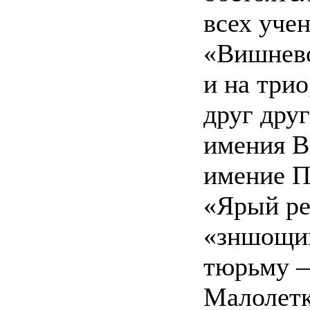
всех уче
«Вишнево
и на три
друг друг
имения В
имение 
«Ярый ре
«зншощий
тюрьму —
Малолетк