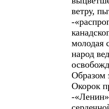
выцветше
ветру, пы
-«распро
канадског
молодая 
народ ве
освобожде
Образом 
Окорок п
-«Ленин»
сердечно