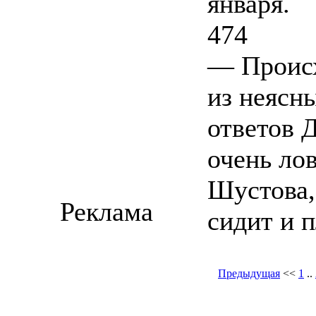
января.
474
— Происх
из неясн
ответов 
очень ло
Шустова, 
Реклама
сидит и п
Предыдущая
<<
1
..