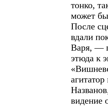
тонко, та
может бы
После сц
вдали по
Варя, — 
этюда к э
«Вишнево
агитатор
Названов
видение 