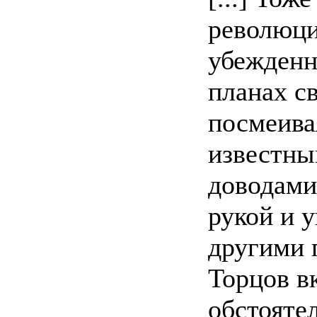
революци
убежденн
планах св
посмеива
известны
доводами
рукой и 
другими 
Торцов в
обстоятел