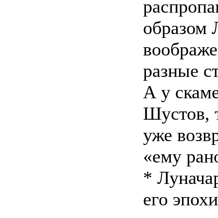
распропа
образом 
воображе
разные с
А у скам
Шустов, 
уже возв
«ему рано
* Лунача
его эпохи