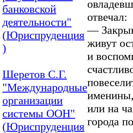
овладевш
банковской
отвечал:
деятельности"
— Закрыв
(Юриспруденция
живут ос
)
и воспом
счастлив
Шеретов С.Г.
повеселит
"Международные
именины,
организации
или на ча
системы ООН"
города по
(Юриспруденция