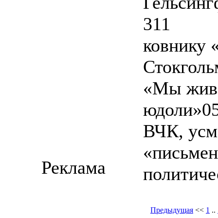
Гельсинг
311
ковнику 
Стокголь
«Мы живе
юдоли»05
ВЧК, усм
«письмен
Реклама
политиче
Предыдущая
<<
1
..