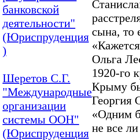
Станисла
банковской
расстреля
деятельности"
сына, то
(Юриспруденция
«Кажется.
)
Ольга Ле
1920-го 
Шеретов С.Г.
Крыму бы
"Международные
Георгия 
организации
«Одним б
системы ООН"
не все л
(Юриспруденция