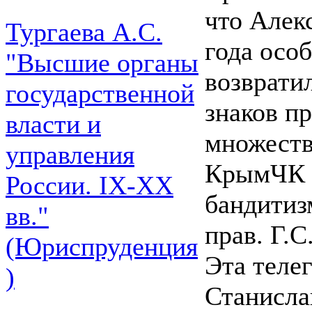
что Алек
Тургаева А.С.
года осо
"Высшие органы
возвратил
государственной
знаков п
власти и
множеств
управления
КрымЧК з
России. IХ-ХХ
бандитиз
вв."
прав. Г.С
(Юриспруденция
Эта теле
)
Станисла