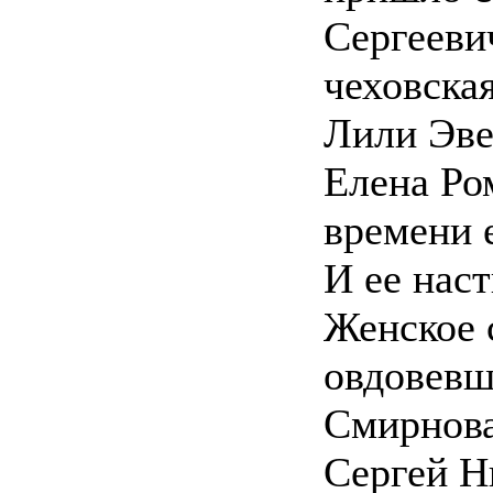
Сергееви
чеховска
Лили Эве
Елена Ро
времени 
И ее наст
Женское 
овдовевш
Смирнова
Сергей Н