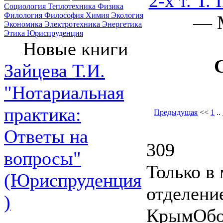
2-х т. Т. I
Социология
Теплотехника
Физика
Филология
Философия
Химия
Экология
— M
Экономика
Электротехника
Энергетика
Этика
Юриспруденция
Новые книги
Зайцева Т.И.
"Нотариальная
практика:
Предыдущая
<<
1
..
Ответы на
309
вопросы"
Только в 
(Юриспруденция
отделени
)
КрымОбор