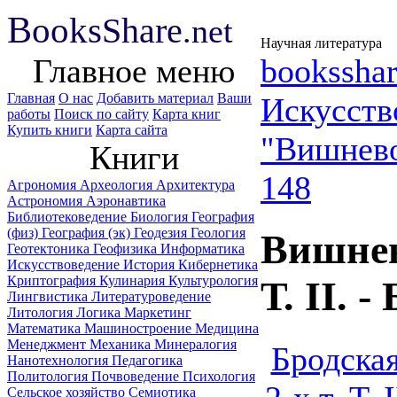
B
ooks
Share
.net
Научная литература
Главное меню
booksshar
Главная
О нас
Добавить материал
Ваши
Искусств
работы
Поиск по сайту
Карта книг
Купить книги
Карта сайта
"Вишневос
Книги
148
Агрономия
Археология
Архитектура
Астрономия
Аэронавтика
Библиотековедение
Биология
География
(физ)
География (эк)
Геодезия
Геология
Вишнево
Геотектоника
Геофизика
Информатика
Искусствоведение
История
Кибернетика
Криптография
Кулинария
Культурология
Т. II. 
Лингвистика
Литературоведение
Литология
Логика
Маркетинг
Математика
Машиностроение
Медицина
Менеджмент
Механика
Минералогия
Бродска
Нанотехнология
Педагогика
Политология
Почвоведение
Психология
Сельское хозяйство
Семиотика