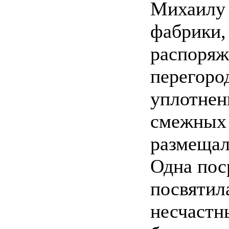
Михаилу 
фабрики, 
распоряж
перегоро
уплотнен
смежных 
размещал
Одна пос
посвятил
несчастн