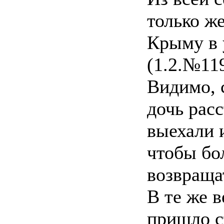
только же
Крыму в
(1.2.№119
Видимо, 
дочь рас
выехали 
чтобы бо
возвраща
В те же в
пришло с