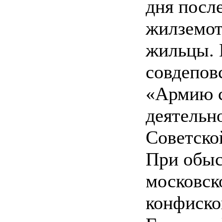
дня посл
жилземот
жильцы. 
совдепов
«Армию с
деятельн
Советско
При обыс
московск
конфиско