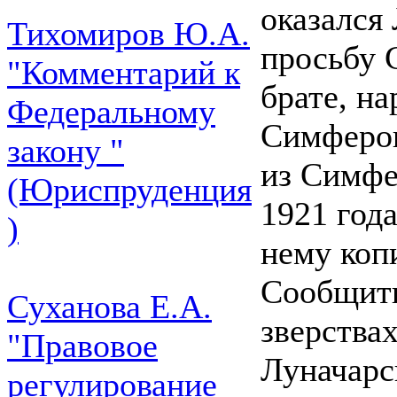
оказался
Тихомиров Ю.А.
просьбу 
"Комментарий к
брате, н
Федеральному
Симфероп
закону "
из Симфе
(Юриспруденция
1921 год
)
нему коп
Сообщить
Суханова Е.А.
зверства
"Правовое
Луначарс
регулирование