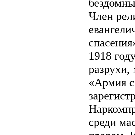
бездомны
Член рел
евангели
спасения»
1918 году
разрухи,
«Армия с
зарегист
Наркомпр
среди ма