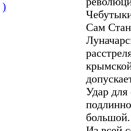
революци
)
Чебутыки
Сам Стан
Луначарс
расстреля
крымской 
допускае
Удар для 
подлинно
большой.
Из всей 