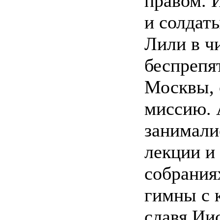
правом. 
и солдат
Лили в чи
беспрепя
Москвы, 
миссию. 
занимали
лекции и
собрания
гимны с 
славя Ии