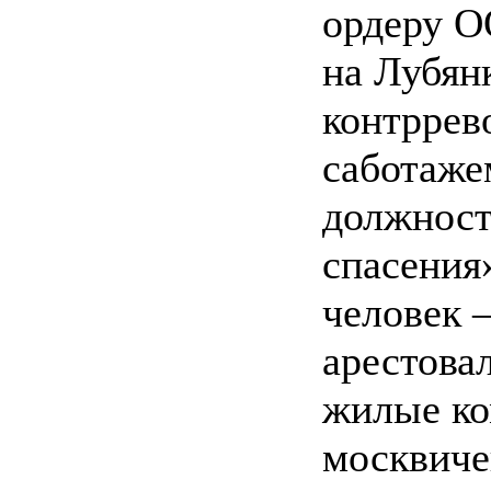
ордеру О
на Лубян
контррев
саботаже
должнос
спасения
человек 
арестовал
жилые ко
москвиче