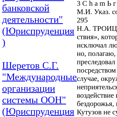
3 С h a m Ь г
банковской
М.И. Указ. со
деятельности"
295
H.A. ТРОИ
(Юриспруденция
ствия», кото
)
исключал лю
но, полагаю,
преследовал 
Шеретов С.Г.
посредством 
"Международные
случае, окру
неприятельск
организации
воздействие
системы ООН"
бездорожья, 
(Юриспруденция
Кутузов не с