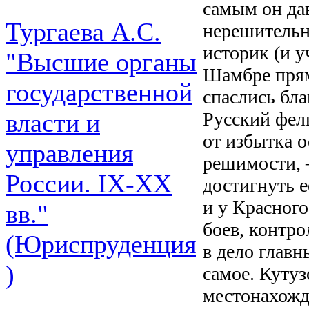
самым он дав
Тургаева А.С.
нерешительн
историк (и у
"Высшие органы
Шамбре прям
государственной
спаслись бл
Русский фел
власти и
от избытка о
управления
решимости, 
России. IХ-ХХ
достигнуть е
и у Красного
вв."
боев, контр
(Юриспруденция
в дело главн
)
самое. Кутуз
местонахожде