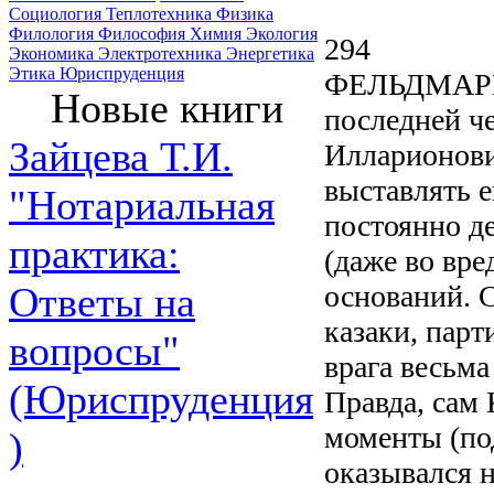
Социология
Теплотехника
Физика
Филология
Философия
Химия
Экология
294
Экономика
Электротехника
Энергетика
Этика
Юриспруденция
ФЕЛЬДМАР
Новые книги
последней ч
Зайцева Т.И.
Илларионови
выставлять 
"Нотариальная
постоянно де
практика:
(даже во вре
оснований. С
Ответы на
казаки, парт
вопросы"
врага весьма
(Юриспруденция
Правда, сам
моменты (под
)
оказывался н