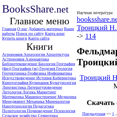
B
ooks
Share
.net
Научная литература
booksshare.n
Главное меню
Троицкий H
Главная
О нас
Добавить материал
Ваши
работы
Поиск по сайту
Карта книг
->
114
Купить книги
Карта сайта
Книги
Фельдмар
Агрономия
Археология
Архитектура
Астрономия
Аэронавтика
Троицкий
Библиотековедение
Биология
География
(физ)
География (эк)
Геодезия
Геология
Геотектоника
Геофизика
Информатика
Троицкий H
Искусствоведение
История
Кибернетика
Криптография
Кулинария
Культурология
М
Лингвистика
Литературоведение
Литология
Логика
Маркетинг
Математика
Машиностроение
Медицина
Скачать
Менеджмент
Механика
Минералогия
Нанотехнология
Педагогика
Политология
Почвоведение
Психология
Предыдущая
<<
1
.
Сельское хозяйство
Семиотика