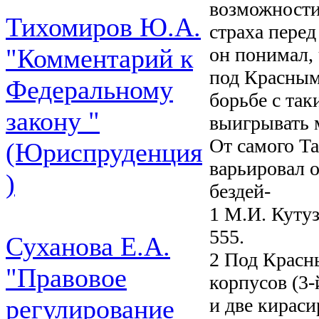
возможности 
Тихомиров Ю.А.
страха пере
он понимал, 
"Комментарий к
под Красным,
Федеральному
борьбе с та
закону "
выигрывать 
От самого Та
(Юриспруденция
варьировал о
)
бездей-
1 М.И. Кутузо
555.
Суханова Е.А.
2 Под Красн
"Правовое
корпусов (3-й
и две кираси
регулирование