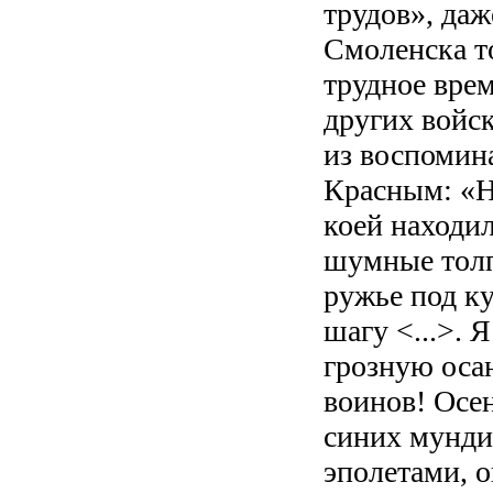
трудов», да
Смоленска т
трудное врем
других войск
из воспомин
Красным: «Н
коей находил
шумные толпы
ружье под ку
шагу <...>. 
грозную оса
воинов! Осе
синих мунди
эполетами, о