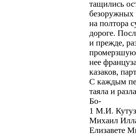
тащились ос
безоружных 
на полтора 
дороге. Посл
и прежде, р
промерзшую,
нее француз
казаков, пар
С каждым пе
таяла и разл
Бо-
1 М.И. Кутузо
Михаил Илла
Елизавете Ми