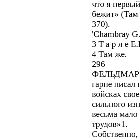
что я первы
бежит» (Там 
370).
'Chambray G. O
3 T а р л е Е.
4 Там же.
296
ФЕЛЬДМАР
гарне писал 
войсках свое
сильного изн
весьма мало
трудов»1.
Собственно,