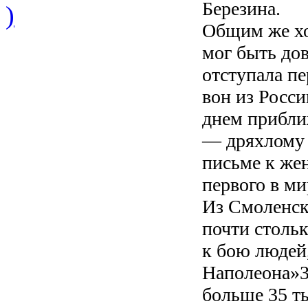
Березина.
)
Общим же хо
мог быть до
отступала пе
вон из Росс
днем приближ
— дряхлому и
письме к жен
первого в ми
Из Смоленск
почти столь
к бою людей
Наполеона»3.
больше 35 т