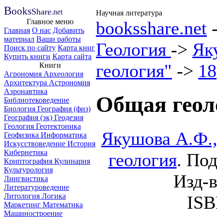
B
ooks
Share
.net
Научная литература
Главное меню
booksshare.net
Главная
О нас
Добавить
материал
Ваши работы
Геология
->
Як
Поиск по сайту
Карта книг
Купить книги
Карта сайта
геология"
->
18
Книги
Агрономия
Археология
Архитектура
Астрономия
Аэронавтика
Общая геол
Библиотековедение
Биология
География (физ)
География (эк)
Геодезия
Геология
Геотектоника
Якушова А.Ф.,
Геофизика
Информатика
Искусствоведение
История
Кибернетика
геология
. По
Криптография
Кулинария
Культурология
Изд-в
Лингвистика
Литературоведение
Литология
Логика
IS
Маркетинг
Математика
Машиностроение