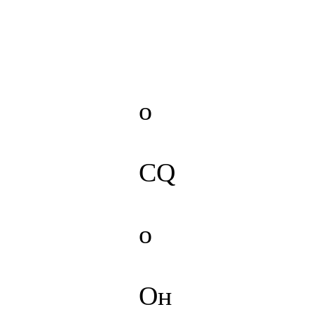
о
CQ
о
Он