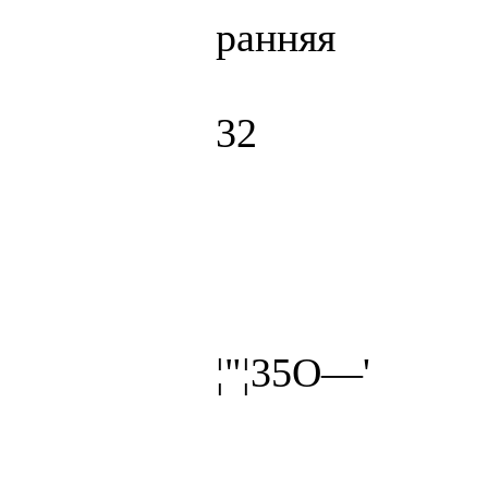
ранняя
32
¦"¦35O—'