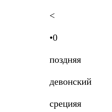
<
•0
поздняя
девонский
срецияя