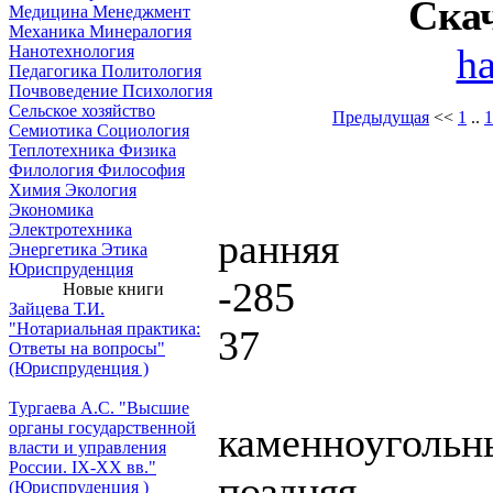
Ска
Медицина
Менеджмент
Механика
Минералогия
h
Нанотехнология
Педагогика
Политология
Почвоведение
Психология
Сельское хозяйство
Предыдущая
<<
1
..
1
Семиотика
Социология
Теплотехника
Физика
Филология
Философия
Химия
Экология
Экономика
Электротехника
ранняя
Энергетика
Этика
Юриспруденция
-285
Новые книги
Зайцева Т.И.
"Нотариальная практика:
37
Ответы на вопросы"
(Юриспруденция )
Тургаева А.С. "Высшие
органы государственной
каменноугольн
власти и управления
России. IХ-ХХ вв."
поздняя
(Юриспруденция )