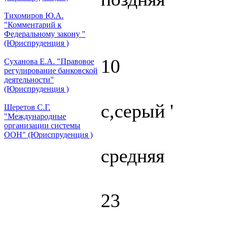
Тихомиров Ю.А.
"Комментарий к
Федеральному закону "
(Юриспруденция )
10
Суханова Е.А. "Правовое
регулирование банковской
деятельности"
(Юриспруденция )
с,серый '
Шеретов С.Г.
"Международные
организации системы
ООН" (Юриспруденция )
средняя
23