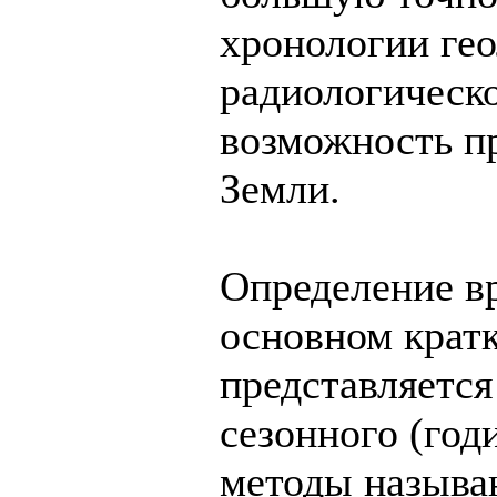
хронологии гео
радиологическо
возможность пр
Земли.
Определение вр
основном крат
представляетс
сезонного (год
методы называ