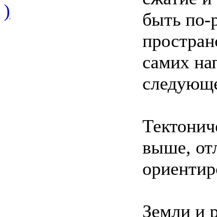
)
быть по-
простран
самих на
следующе
Тектонич
выше, от
ориентир
Земли и 