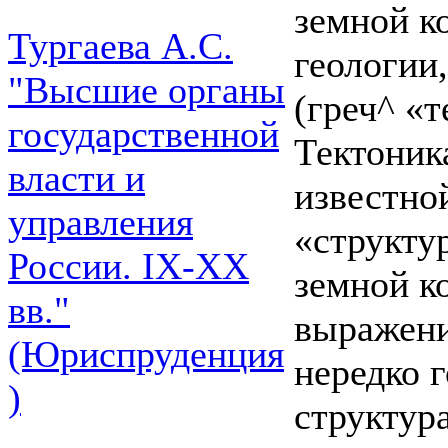
земной к
Тургаева А.С.
геологии
"Высшие органы
(греч^ «
государственной
Тектоника
власти и
известно
управления
«структу
России. IХ-ХХ
земной к
вв."
выражени
(Юриспруденция
нередко г
)
структур