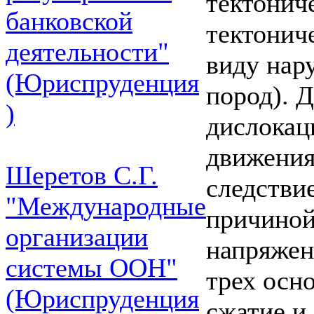
тектонич
банковской
тектонич
деятельности"
виду нар
(Юриспруденция
пород). 
)
дислокац
движения
Шеретов С.Г.
следстви
"Международные
причиной
организации
напряжен
системы ООН"
трех осн
(Юриспруденция
сжатие и