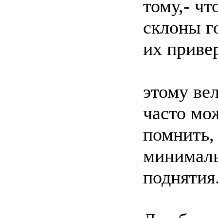
тому,- чт
склоны г
их приве
этому ве
часто мо
помнить,
минималь
поднятия