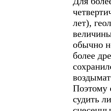
Для боле
четверти
лет), ге
величины
обычно н
более дре
сохранил
воздымат
Поэтому 
судить л
снесенны