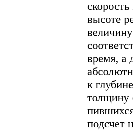
скорость
высоте р
величину
соответс
время, а 
абсолютн
к глубин
толщину 
пившихся
подсчет 