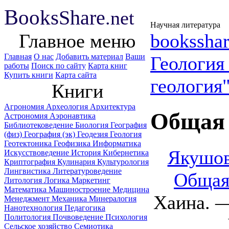
B
ooks
Share
.net
Научная литература
Главное меню
booksshar
Главная
О нас
Добавить материал
Ваши
Геологи
работы
Поиск по сайту
Карта книг
Купить книги
Карта сайта
геология
Книги
Агрономия
Археология
Архитектура
Общая 
Астрономия
Аэронавтика
Библиотековедение
Биология
География
(физ)
География (эк)
Геодезия
Геология
Геотектоника
Геофизика
Информатика
Якушов
Искусствоведение
История
Кибернетика
Криптография
Кулинария
Культурология
Лингвистика
Литературоведение
Общая
Литология
Логика
Маркетинг
Математика
Машиностроение
Медицина
Хаина. —
Менеджмент
Механика
Минералогия
Нанотехнология
Педагогика
Политология
Почвоведение
Психология
Сельское хозяйство
Семиотика