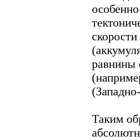
особенно
тектонич
скорости
(аккумул
равнины 
(наприме
(Западно
Таким об
абсолютн