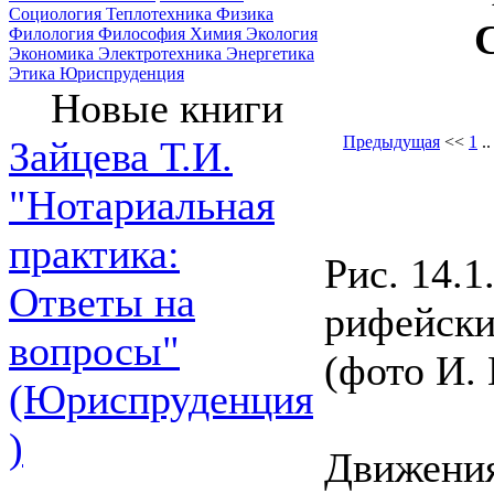
Социология
Теплотехника
Физика
Филология
Философия
Химия
Экология
Экономика
Электротехника
Энергетика
Этика
Юриспруденция
Новые книги
Предыдущая
<<
1
.
Зайцева Т.И.
"Нотариальная
практика:
Рис. 14.1
Ответы на
рифейски
вопросы"
(фото И.
(Юриспруденция
)
Движения