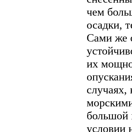
чем боль
осадки, 
Сами же 
устойчив
их мощно
опускани
случаях,
морскими
большой 
условии 