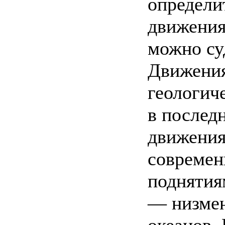
определи
движения
можно су
Движения
геологич
в послед
движения
современ
поднятия
— низмен
океанов.