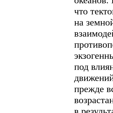
что тект
на земно
взаимоде
противоп
экзогенн
под влия
движений
прежде вс
возраста
в результ