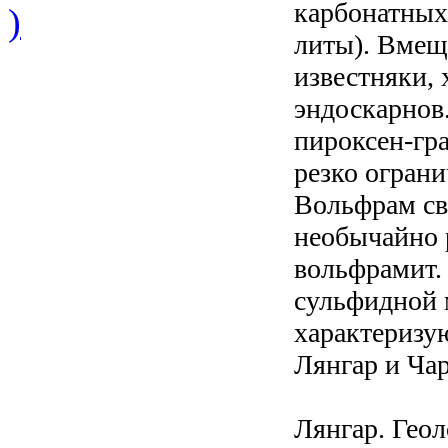
карбонатных
)
литы). Вмещ
известняки,
эндоскарнов
пироксен-гра
резко огран
Вольфрам св
необычайно 
вольфрамит.
сульфидной 
характеризу
Лянгар и Ча
Лянгар. Гео