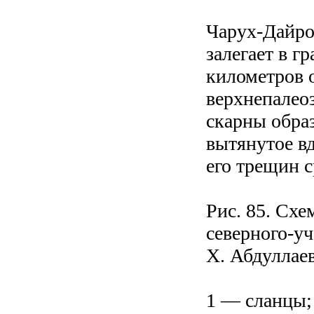
Чарух-Дайро
залегает в г
километров 
верхнепалео
скарны обра
вытянутое в
его трещин с
Рис. 85. Схе
северного-у
X. Абдуллаев
1 — сланцы;