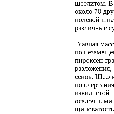
шеелитом. В 
около 70 дру
полевой шпат
различные с
Главная мас
по незамеще
пироксен-гра
разложения,
сенов. Шеел
по очертани
извилистой 
осадочными 
щиноватостью