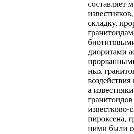
составляет 
известняков
складку, пр
гранитоидам
биотитовыми
диоритами а
прорванными
ных гранито
воздействия
а известняк
гранитоидов 
известково-
пироксена, г
ними были с