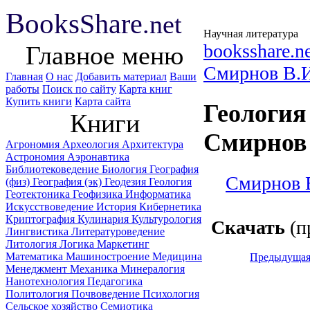
B
ooks
Share
.net
Научная литература
booksshare.n
Главное меню
Смирнов В.
Главная
О нас
Добавить материал
Ваши
работы
Поиск по сайту
Карта книг
Купить книги
Карта сайта
Геология
Книги
Смирнов 
Агрономия
Археология
Архитектура
Астрономия
Аэронавтика
Библиотековедение
Биология
География
Смирнов В
(физ)
География (эк)
Геодезия
Геология
Геотектоника
Геофизика
Информатика
Искусствоведение
История
Кибернетика
Криптография
Кулинария
Культурология
Скачать
(п
Лингвистика
Литературоведение
Литология
Логика
Маркетинг
Математика
Машиностроение
Медицина
Предыдуща
Менеджмент
Механика
Минералогия
Нанотехнология
Педагогика
Политология
Почвоведение
Психология
Сельское хозяйство
Семиотика