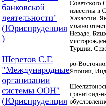
Советского С
банковской
известны в 
деятельности"
Хакассии, Я
можно отмет
(Юриспруденция
Неваде, Биш
)
месторожден
Турции, Сев
Шеретов С.Г.
ро-Восточно
"Международные
Японии, Инд
организации
Шеелитоносн
системы ООН"
гранитоид-н
(Юриспруденция
обусловленн