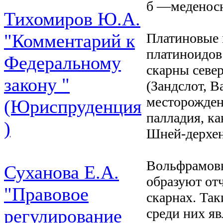
б —меденос
Тихомиров Ю.А.
Платиновые 
"Комментарий к
платиноидов
Федеральному
скарны севе
закону "
(Зандслот, В
месторожден
(Юриспруденция
палладия, ка
)
Шней-дерхен
Вольфрамовы
Суханова Е.А.
образуют от
"Правовое
скарнах. Та
среди них я
регулирование