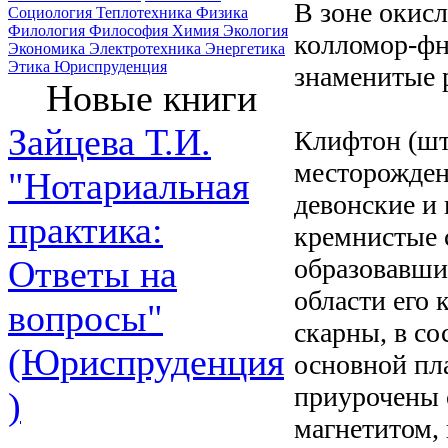
В зоне окис
Социология
Теплотехника
Физика
Филология
Философия
Химия
Экология
колломор-фн
Экономика
Электротехника
Энергетика
Этика
Юриспруденция
знаменитые 
Новые книги
Зайцева Т.И.
Клифтон (шт
месторожден
"Нотариальная
девонские и
практика:
кремнистые 
образовавши
Ответы на
области его
вопросы"
скарны, в со
(Юриспруденция
основной пла
приурочены 
)
магнетитом,