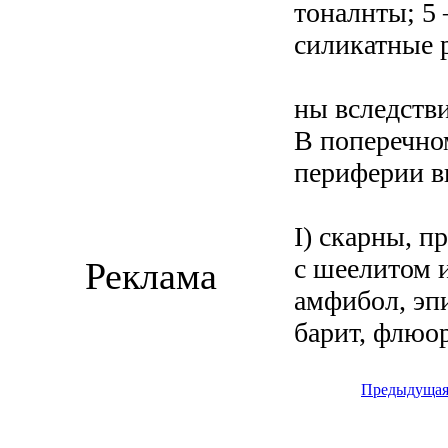
тоналнты; 5 
силикатные 
ны вследств
В поперечном
периферии в
I) скарны, п
с шеелитом 
Реклама
амфибол, эпи
барит, флюор
Предыдуща