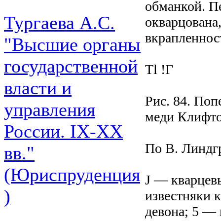
обманкой. П
Тургаева А.С.
окварцована
вкрапленност
"Высшие органы
государственной
Tl !Г
власти и
Рис. 84. По
управления
меди Клифто
России. IХ-ХХ
По В. Линдг
вв."
(Юриспруденция
J — кварцев
)
известняки к
девона; 5 — 