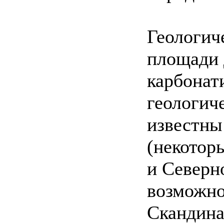
Геологич
площади 
карбонат
геологич
известны
(некотор
и Северн
возможно
Скандина