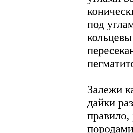
коническ
под угла
кольцевы
пересека
пегматит
Залежи к
дайки ра
правило,
породами