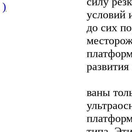
силу рез
)
условий 
до сих п
месторож
платформ
развития
ваны тол
ультрао
платформ
типа. Эт