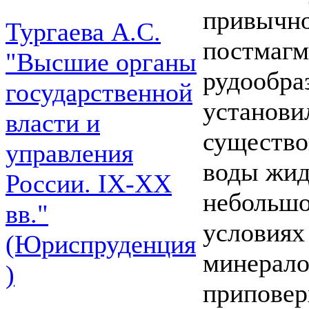
привычно
Тургаева А.С.
постмагм
"Высшие органы
рудообраз
государственной
установи
власти и
существо
управления
воды жид
России. IХ-ХХ
небольшо
вв."
условиях
(Юриспруденция
минерало
)
приповер