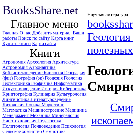
B
ooks
Share
.net
Научная литература
Главное меню
booksshar
Главная
О нас
Добавить материал
Ваши
Геологи
работы
Поиск по сайту
Карта книг
Купить книги
Карта сайта
полезных
Книги
Агрономия
Археология
Архитектура
Геолог
Астрономия
Аэронавтика
Библиотековедение
Биология
География
(физ)
География (эк)
Геодезия
Геология
Смирно
Геотектоника
Геофизика
Информатика
Искусствоведение
История
Кибернетика
Криптография
Кулинария
Культурология
Лингвистика
Литературоведение
Смир
Литология
Логика
Маркетинг
Математика
Машиностроение
Медицина
Менеджмент
Механика
Минералогия
ископае
Нанотехнология
Педагогика
Политология
Почвоведение
Психология
Сельское хозяйство
Семиотика