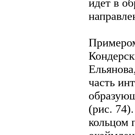
идет в о
направле
Примером
Кондерск
Ельянова,
часть ин
образующ
(рис. 74
кольцом 