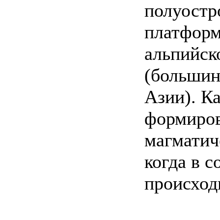
полуостр
платформ
альпийск
(большин
Азии). К
формиров
магматич
когда в 
происход