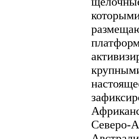
щелочные
которыми
размещаю
платформ
активизи
крупными
настояще
зафиксир
Африканс
Северо-А
Австрали