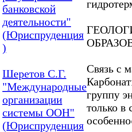
гидротер
банковской
деятельности"
ГЕОЛОГ
(Юриспруденция
ОБРАЗО
)
Связь с 
Шеретов С.Г.
Карбонат
"Международные
группу э
организации
только в
системы ООН"
особеннос
(Юриспруденция