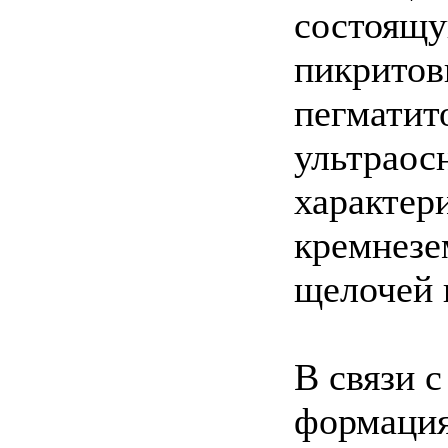
состоящу
пикритов
пегматит
ультраос
характер
кремнезе
щелочей 
В связи 
формация