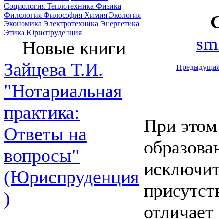
Социология
Теплотехника
Физика
Филология
Философия
Химия
Экология
Экономика
Электротехника
Энергетика
Этика
Юриспруденция
sm
Новые книги
Зайцева Т.И.
Предыдуща
"Нотариальная
практика:
При этом 
Ответы на
образова
вопросы"
исключит
(Юриспруденция
присутст
)
отличает