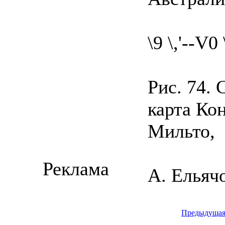
\9 \,'--V0
Рис. 74.
карта Ко
Мильто,
Реклама
А. Ельячо
Предыдуща