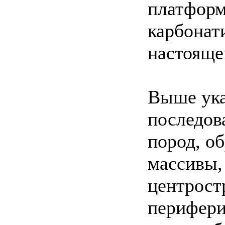
платформ
карбонат
настояще
Выше ука
последов
пород, о
массивы,
центрост
перифери