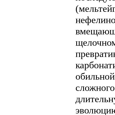
(мельтей
нефелино
вмещающи
щелочном
преврати
карбонат
обильной
сложного
длительн
эволюцию