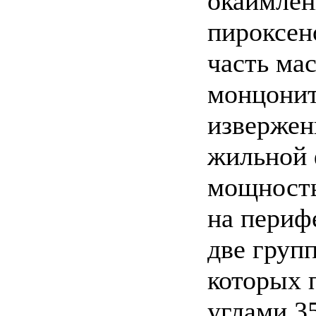
окаймлен
пироксен
часть ма
монцонит
извержен
жильной 
мощность
на периф
две груп
которых 
углами 3