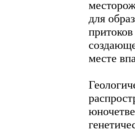
месторож
для обра
притоков
создающе
месте впа
Геологич
распрост
юночетве
генетиче