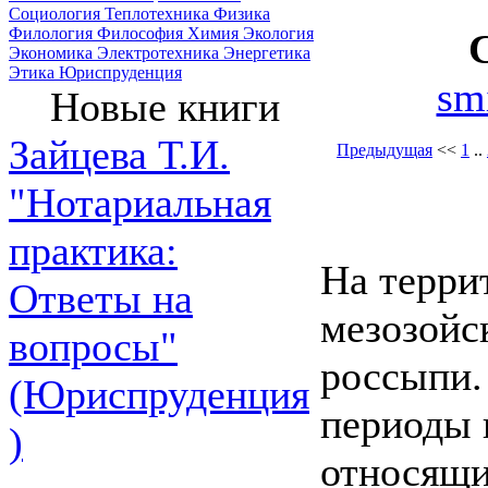
Социология
Теплотехника
Физика
Филология
Философия
Химия
Экология
Экономика
Электротехника
Энергетика
Этика
Юриспруденция
sm
Новые книги
Зайцева Т.И.
Предыдущая
<<
1
..
"Нотариальная
практика:
На терри
Ответы на
мезозойс
вопросы"
россыпи.
(Юриспруденция
периоды 
)
относящи