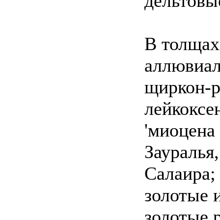
дельтовы
В толщах
аллювиал
щиркон-р
лейкоксе
'миоцена
Зауралья
Салаира;
золотые 
золотые 