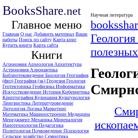
B
ooks
Share
.net
Научная литература
Главное меню
booksshar
Главная
О нас
Добавить материал
Ваши
Геологи
работы
Поиск по сайту
Карта книг
Купить книги
Карта сайта
полезных
Книги
Агрономия
Археология
Архитектура
Геолог
Астрономия
Аэронавтика
Библиотековедение
Биология
География
(физ)
География (эк)
Геодезия
Геология
Смирно
Геотектоника
Геофизика
Информатика
Искусствоведение
История
Кибернетика
Криптография
Кулинария
Культурология
Лингвистика
Литературоведение
Смир
Литология
Логика
Маркетинг
Математика
Машиностроение
Медицина
Менеджмент
Механика
Минералогия
ископае
Нанотехнология
Педагогика
Политология
Почвоведение
Психология
Сельское хозяйство
Семиотика