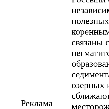
независи
полезных
коренным
связаны 
пегматит
образова
седимент
озерных 
сближают
Реклама
месторож