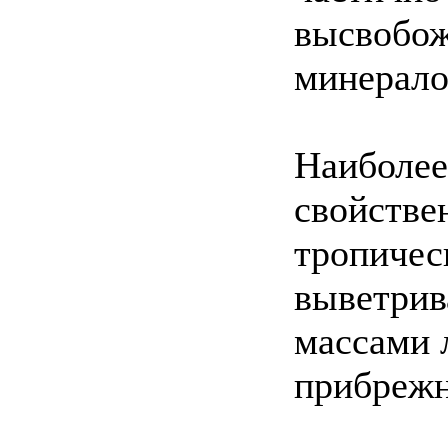
высвобо
минерало
Наиболее
свойстве
тропичес
выветрив
массами 
прибрежн