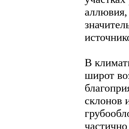
аллювия,
значител
источник
В климат
широт во
благопри
склонов и
грубообл
частично