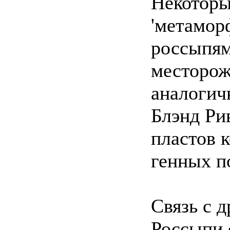
Некоторы
'метамор
россыпям
месторож
аналогич
Блэнд Ри
пластов 
генных п
Связь с 
Россыпи 