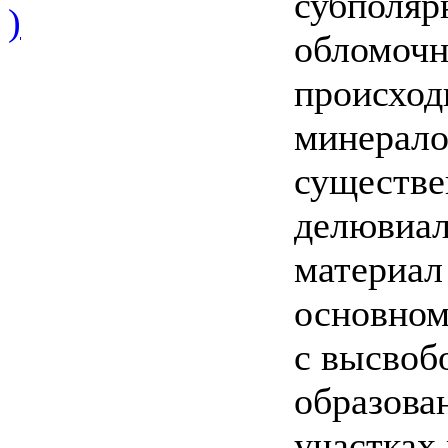
субполяр
)
обломочн
происход
минерало
существе
делювиал
материал
основном
с высвоб
образова
участках 