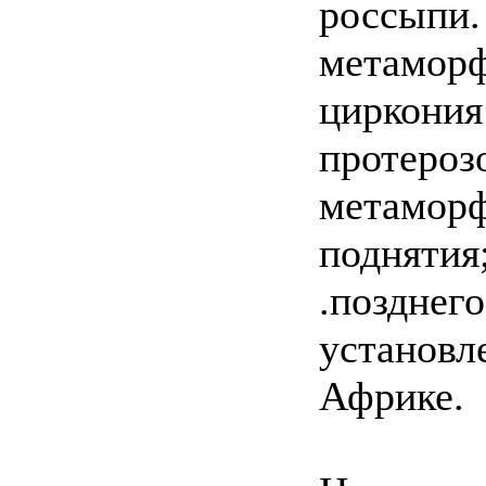
россыпи.
метаморф
циркония
протероз
метаморф
поднятия
.позднего
установл
Африке.