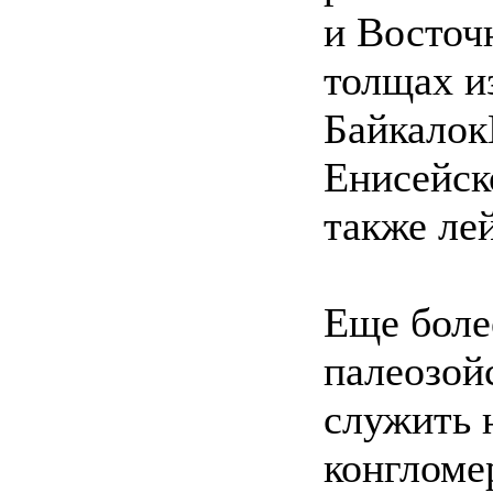
и Восточ
толщах и
Байкалок
Енисейск
также ле
Еще боле
палеозой
служить 
конгломе