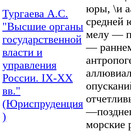
юры, \и 
Тургаева А.С.
средней 
"Высшие органы
мелу — п
государственной
— раннем
власти и
антропог
управления
аллювиал
России. IХ-ХХ
опускани
вв."
отчетлив
(Юриспруденция
—позднег
)
морские 