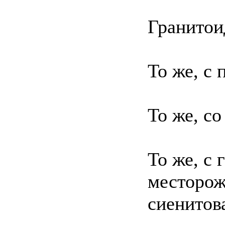
Гранитои
То же, с
То же, со
То же, с
месторож
сиенитов