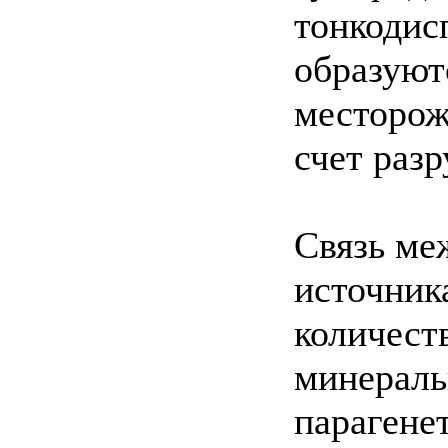
тонкодис
образуют
месторож
счет раз
Связь ме
источник
количест
минераль
парагене