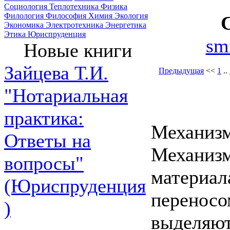
Социология
Теплотехника
Физика
Филология
Философия
Химия
Экология
Экономика
Электротехника
Энергетика
Этика
Юриспруденция
sm
Новые книги
Зайцева Т.И.
Предыдущая
<<
1
..
"Нотариальная
практика:
Механизм
Ответы на
Механизм
вопросы"
материал
(Юриспруденция
переносо
)
выделяют