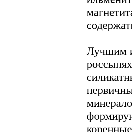
магнетит
содержат
Лучшим и
россыпях
силикатн
первичны
минерало
формирую
коренные