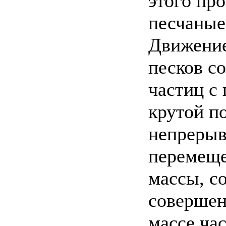
этого пр
песчаные
Движение
песков с
частиц с
крутой п
непрерыв
перемеще
массы, с
совершен
массе ча