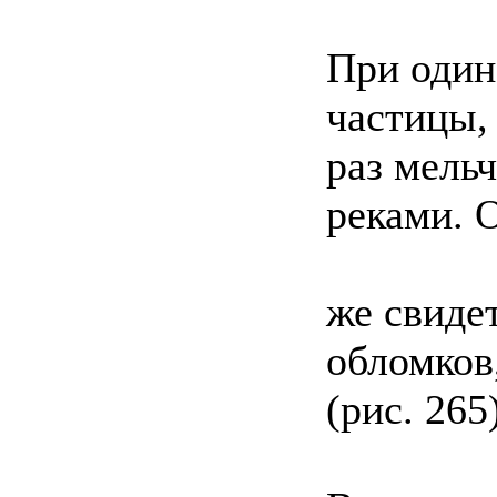
При один
частицы,
раз мель
реками. 
же свиде
обломков
(рис. 265)