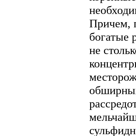
необходи
Причем, 
богатые 
не столь
концентр
месторож
обширных
рассредо
мельчайш
сульфидн