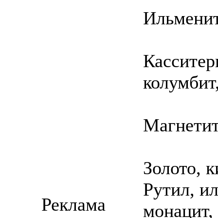
Ильменит
Касситери
колумбит,
Магнетит
Золото, 
Рутил, ил
Реклама
монацит,