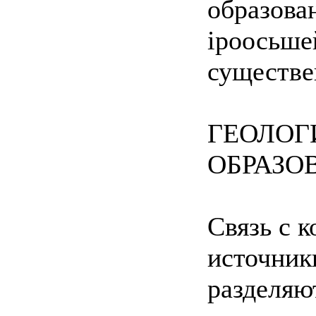
образова
іроосьше
существе
ГЕОЛОГ
ОБРАЗО
Связь с 
источник
разделяю