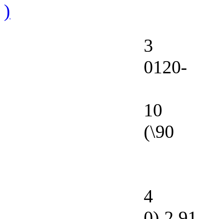
)
3
0120-
10
(\90
4
0),2,91