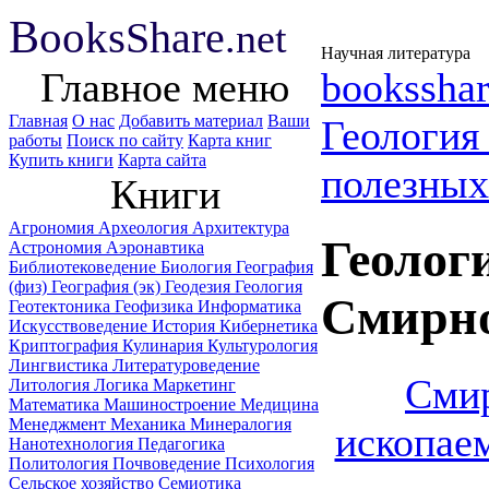
B
ooks
Share
.net
Научная литература
Главное меню
booksshar
Главная
О нас
Добавить материал
Ваши
Геологи
работы
Поиск по сайту
Карта книг
Купить книги
Карта сайта
полезных
Книги
Агрономия
Археология
Архитектура
Геолог
Астрономия
Аэронавтика
Библиотековедение
Биология
География
(физ)
География (эк)
Геодезия
Геология
Смирно
Геотектоника
Геофизика
Информатика
Искусствоведение
История
Кибернетика
Криптография
Кулинария
Культурология
Лингвистика
Литературоведение
Смир
Литология
Логика
Маркетинг
Математика
Машиностроение
Медицина
Менеджмент
Механика
Минералогия
ископае
Нанотехнология
Педагогика
Политология
Почвоведение
Психология
Сельское хозяйство
Семиотика