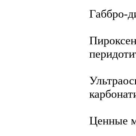
Габбро-д
Пироксен
перидоти
Ультраос
карбонат
Ценные 