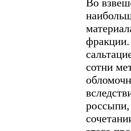
Во взвеш
наибольш
материал
фракции.
сальтаци
сотни ме
обломочн
вследств
россыпи,
сочетани