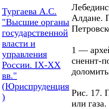
Лебединс
Тургаева А.С.
Алдане. 
"Высшие органы
Петровск
государственной
власти и
1 — архе
управления
сненнт-п
России. IХ-ХХ
доломиты
вв."
(Юриспруденция
Рис. 17. 
)
или газа