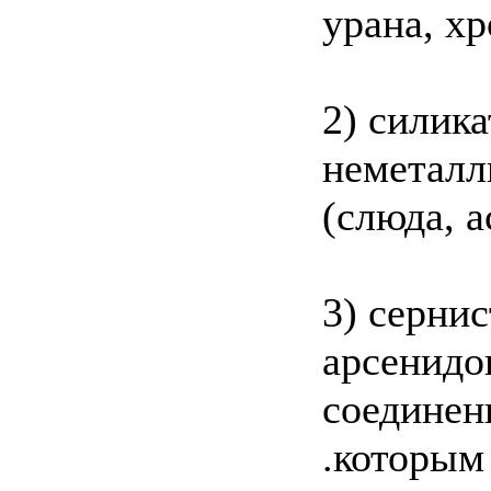
урана, х
2) силик
неметалл
(слюда, а
3) серни
арсенидо
соединени
.которым