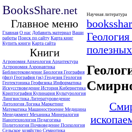
B
ooks
Share
.net
Научная литература
Главное меню
booksshar
Главная
О нас
Добавить материал
Ваши
Геологи
работы
Поиск по сайту
Карта книг
Купить книги
Карта сайта
полезных
Книги
Агрономия
Археология
Архитектура
Геолог
Астрономия
Аэронавтика
Библиотековедение
Биология
География
(физ)
География (эк)
Геодезия
Геология
Смирно
Геотектоника
Геофизика
Информатика
Искусствоведение
История
Кибернетика
Криптография
Кулинария
Культурология
Лингвистика
Литературоведение
Смир
Литология
Логика
Маркетинг
Математика
Машиностроение
Медицина
Менеджмент
Механика
Минералогия
ископае
Нанотехнология
Педагогика
Политология
Почвоведение
Психология
Сельское хозяйство
Семиотика