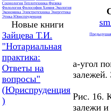
Социология
Теплотехника
Физика
Филология
Философия
Химия
Экология
Экономика
Электротехника
Энергетика
Этика
Юриспруденция
sm
Новые книги
Зайцева Т.И.
Предыдуща
"Нотариальная
практика:
а-угол п
Ответы на
залежей.
вопросы"
(Юриспруденция
Рис. 16.
)
залежи и