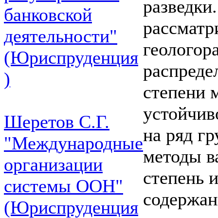
разведки
банковской
рассматр
деятельности"
геологора
(Юриспруденция
распреде
)
степени 
устойчив
Шеретов С.Г.
на ряд г
"Международные
методы в
организации
степень 
системы ООН"
содержан
(Юриспруденция