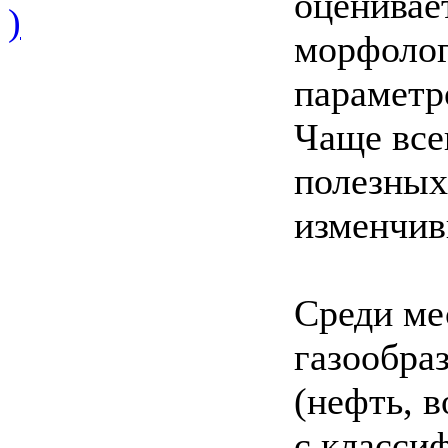
оценивае
)
морфолог
параметр
Чаще все
полезных
изменчив
Среди ме
газообра
(нефть, в
с класси