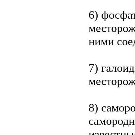
6) фосф
месторож
ними сое
7) галои
месторож
8) самор
самородн
известные