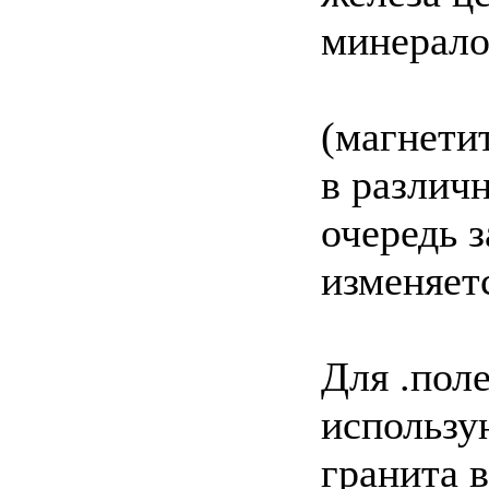
минерало
(магнети
в различ
очередь з
изменяетс
Для .пол
использу
гранита в