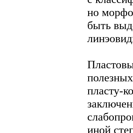
но морфо
быть выд
линэовид
Пластовы
полезных
пласту-к
заключен
слабопро
иной сте