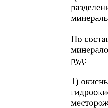
разделен
минералы
По соста
минерало
руд:
1) окисн
гидрооки
месторож