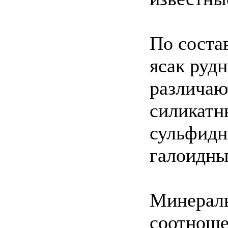
По соста
ясак руд
различаю
силикатн
сульфидн
галоидны
Минераль
соотноше