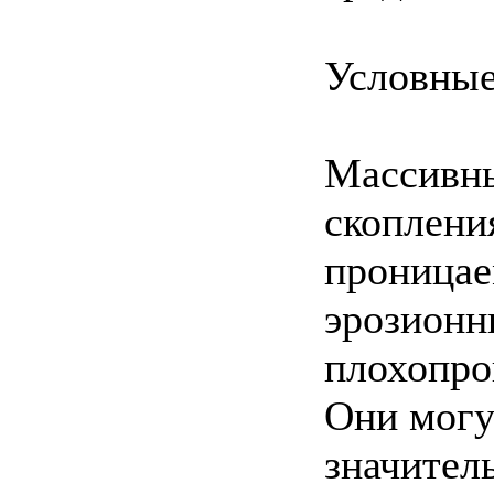
Условные
Массивны
скоплени
проницае
эрозионн
плохопро
Они могу
значител