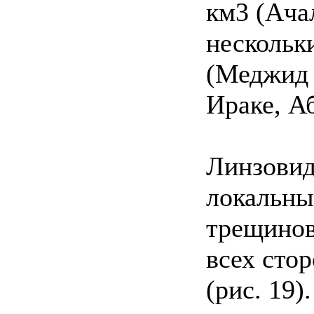
км3 (Ача
нескольк
(Меджид 
Ираке, Аб
Линзовид
локальны
трещинов
всех сто
(рис. 19).