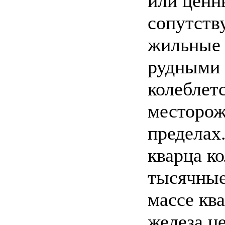
или ценн
сопутств
жильные 
рудными 
колеблет
месторож
пределах
кварца ко
тысячные
массе кв
железа ц