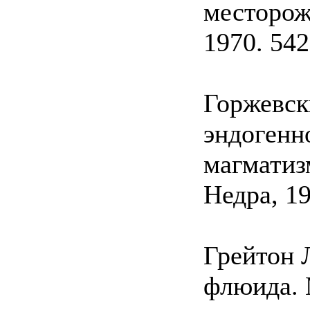
месторож
1970. 542
Горжевски
эндогенн
магматиз
Недра, 19
Грейтон 
флюида. M