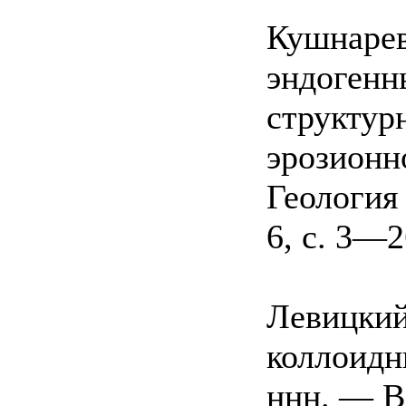
Кушнарев
эндогенн
структур
эрозионн
Геология
6, с. 3—2
Левицкий
коллоидн
ннн. — В