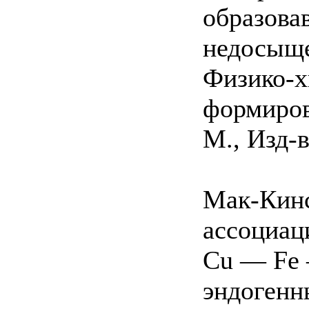
образова
недосыще
Физико-х
формирова
M., Изд-
Мак-Кинс
ассоциац
Cu — Fe 
эндогенн