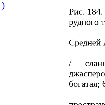
)
Рис. 184.
рудного 
Средней 
/ — слан
джасперо
богатая;
простран