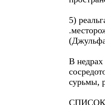
5) реаль
.месторо
(Джульфа,
В недрах
сосредот
сурьмы, 
СПИСОК