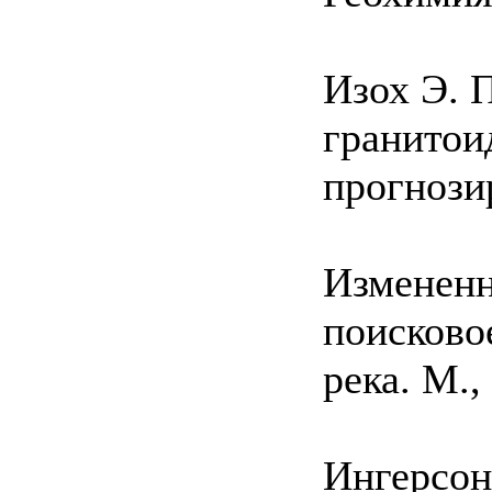
Изох Э. 
гранитои
прогнозир
Измененн
поисковое
река. M.,
Ингерсон