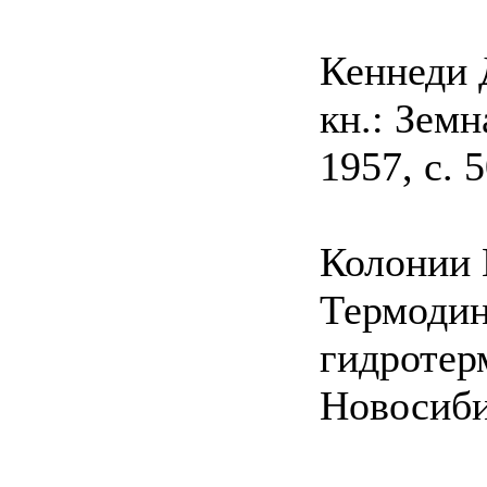
Кеннеди 
кн.: Земн
1957, с.
Колонии Г
Термодин
гидротер
Новосибир