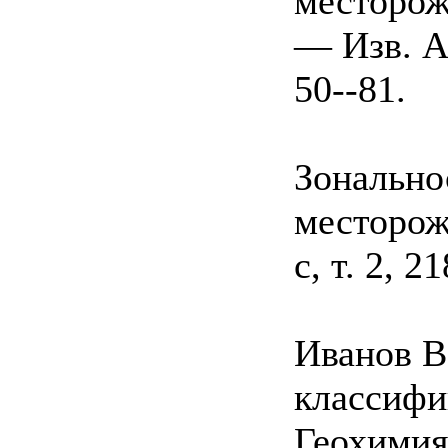
месторож
— Изв. АН
50--81.
Зонально
месторожд
с, т. 2, 21
Иванов В
классифи
Геохимия