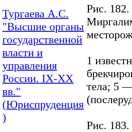
Рис. 182
Тургаева А.С.
Миргалим
"Высшие органы
месторож
государственной
власти и
1 извест
управления
брекчиро
России. IХ-ХХ
тела; 5 
вв."
(послеру
(Юриспруденция
)
Рис. 183.