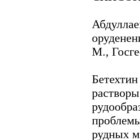
Абдуллае
оруденен
M., Госге
Бетехтин
растворы
рудообра
проблемы
рудных м