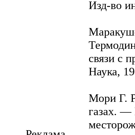
Изд-во ин
Маракуше
Термодин
связи с 
Наука, 19
Мори Г. 
газах. —
месторож
Реклама