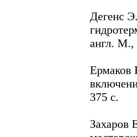
Дегенс Э
гидротер
англ. M.,
Ермаков 
включени
375 с.
Захаров 