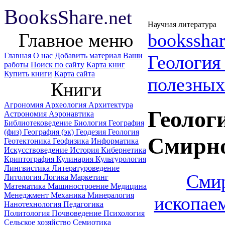
B
ooks
Share
.net
Научная литература
Главное меню
booksshar
Главная
О нас
Добавить материал
Ваши
Геологи
работы
Поиск по сайту
Карта книг
Купить книги
Карта сайта
полезных
Книги
Агрономия
Археология
Архитектура
Геолог
Астрономия
Аэронавтика
Библиотековедение
Биология
География
(физ)
География (эк)
Геодезия
Геология
Смирно
Геотектоника
Геофизика
Информатика
Искусствоведение
История
Кибернетика
Криптография
Кулинария
Культурология
Лингвистика
Литературоведение
Смир
Литология
Логика
Маркетинг
Математика
Машиностроение
Медицина
Менеджмент
Механика
Минералогия
ископае
Нанотехнология
Педагогика
Политология
Почвоведение
Психология
Сельское хозяйство
Семиотика