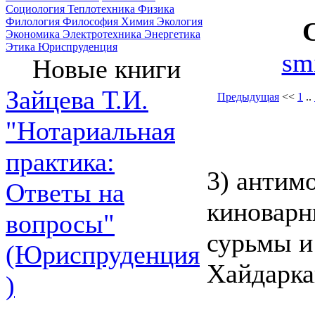
Социология
Теплотехника
Физика
Филология
Философия
Химия
Экология
Экономика
Электротехника
Энергетика
Этика
Юриспруденция
sm
Новые книги
Зайцева Т.И.
Предыдущая
<<
1
..
"Нотариальная
практика:
3) антимо
Ответы на
киноварн
вопросы"
сурьмы и
(Юриспруденция
Хайдарка
)