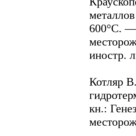
Краускоп
металлов
600°С. —
месторож
иностр. л
Котляр В
гидротер
кн.: Ген
месторож