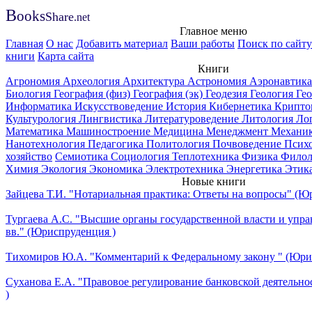
B
ooks
Share
.net
Главное меню
Главная
О нас
Добавить материал
Ваши работы
Поиск по сайту
книги
Карта сайта
Книги
Агрономия
Археология
Архитектура
Астрономия
Аэронавтик
Биология
География (физ)
География (эк)
Геодезия
Геология
Ге
Информатика
Искусствоведение
История
Кибернетика
Крипто
Культурология
Лингвистика
Литературоведение
Литология
Ло
Математика
Машиностроение
Медицина
Менеджмент
Механи
Нанотехнология
Педагогика
Политология
Почвоведение
Псих
хозяйство
Семиотика
Социология
Теплотехника
Физика
Филол
Химия
Экология
Экономика
Электротехника
Энергетика
Этик
Новые книги
Зайцева Т.И. "Нотариальная практика: Ответы на вопросы" (Ю
Тургаева А.С. "Высшие органы государственной власти и упр
вв." (Юриспруденция )
Тихомиров Ю.А. "Комментарий к Федеральному закону " (Юри
Суханова Е.А. "Правовое регулирование банковской деятельн
)