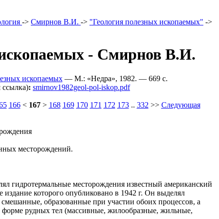
ология
->
Смирнов В.И.
->
"Геология полезных ископаемых"
->
ископаемых - Смирнов В.И.
лезных ископаемых
— M.: «Недра», 1982. — 669 c.
 ссылка)
:
smirnov1982geol-pol-iskop.pdf
65
166
<
167
>
168
169
170
171
172
173
..
332
>>
Следующая
орождения
енных месторождений.
лял гидротермальные месторождения известный американский
е издание которого опубликовано в 1942 г. Он выделял
смешанные, образованные при участии обоих процессов, а
 форме рудных тел (массивные, жилообразные, жильные,