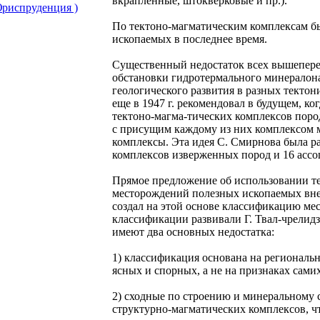
вкрапленные, штокверковые и пр.).
риспруденция )
По тектоно-магматическим комплексам б
ископаемых в последнее время.
Существенный недостаток всех вышепере
обстановки гидротермального минералон
геологического развития в разных тектон
еще в 1947 г. рекомендовал в будущем, к
тектоно-магма-тических комплексов поро
с присущим каждому из них комплексом 
комплексы. Эта идея С. Смирнова была р
комплексов изверженных пород и 16 асс
Прямое предложение об использовании т
месторождений полезных ископаемых внес 
создал на этой основе классификацию ме
классификации развивали Г. Твал-чрелидз
имеют два основных недостатка:
1) классификация основана на региональн
ясных и спорных, а не на признаках сами
2) сходные по строению и минеральному 
структурно-магматических комплексов, чт