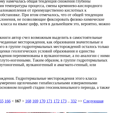
ятому намечалась общая тенденция снижения глубины
я температуры процесса, смены кремниево-кислородного
алонакопления от преимущественно кислотных к
бстановке. При втом отмечалось, что от общей тенденции
клонения, не позволяющие фиксировать физико-химические
ласса на языке цифр, хотя в дальнейшем это, вероятно, можно
 книги автор счел возможным выделить в самостоятельные
лчеданные месторождения, как образования значительные и
ого в группе гидротермальных месторождений осталось только
оценки геологических условий образования и единства
дения переименованы в вулканогенные, а по аналогии с ними
плуто-ногенными. Таким образом, в группе гидротермальных
лутоногенный, вулканогенный и амагмато-генный, или
ждения. Гидротермальные месторождения этого класса
и умеренно щелочными гипабиссальными изверженными
 основном поздней стадии геосинклинального периода, а также
65
166
<
167
>
168
169
170
171
172
173
..
332
>>
Следующая