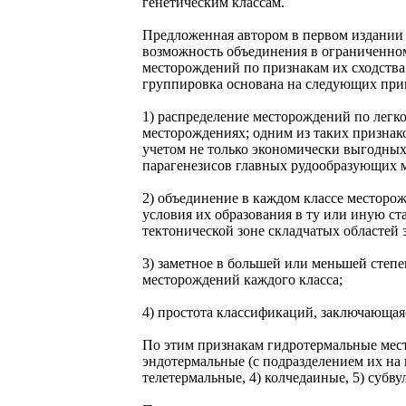
генетическим классам.
Предложенная автором в первом издании
возможность объединения в ограниченном
месторождений по признакам их сходства,
группировка основана на следующих при
1) распределение месторождений по лег
месторождениях; одним из таких признак
учетом не только экономически выгодных
парагенезисов главных рудообразующих 
2) объединение в каждом классе месторо
условия их образования в ту или иную ст
тектонической зоне складчатых областей 
3) заметное в большей или меньшей сте
месторождений каждого класса;
4) простота классификаций, заключающая
По этим признакам гидротермальные место
эндотермальные (с подразделением их на
телетермальные, 4) колчедаиные, 5) субву