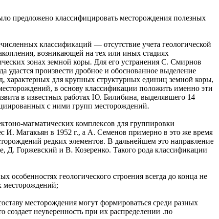
ыло предложено классифицировать месторождения полезных
численных классификаций — отсутствие учета геологической
акопления, возникающей на тех или иных стадиях
ических зонах земной коры. Для его устранения С. Смирнов
огда удастся произвести дробное и обоснованное выделение
д, характерных для крупных структурных единиц земной коры,
месторождений, в основу классификации положить именно эти
азвита в известных работах Ю. Билибина, выделявшего 14
оциированных с ними групп месторождений.
ектоно-магматических комплексов для группировки
И. Магакьян в 1952 г., а А. Семенов примерно в это же время
сторождений редких элементов. В дальнейшем это направление
е, Д. Горжевский и В. Козеренко. Такого рода классификации
ых особенностях геологического строения всегда до конца не
х месторождений;
составу месторождения могут формироваться среди разных
о создает неуверенность при их распределении .по