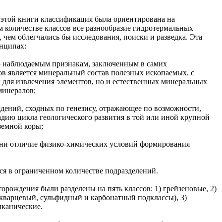
 этой книги классификация была ориентирована на
 количестве классов все разнообразие гидротермальных
 чем облегчались бы исследования, поиски и разведка. Эта
нципах:
ко наблюдаемым признакам, заключенным в самих
ов является минеральный состав полезных ископаемых, с
 для извлечения элементов, но и естественных минеральных
минералов;
ждений, сходных по генезису, отражающее по возможности,
адию цикла геологического развития в той или иной крупной
земной коры;
пени отличие физико-химических условий формирования
ся в ограниченном количестве подразделений.
рождения были разделены на пять классов: 1) грейзеновые, 2)
 кварцевый, сульфидный и карбонатный подклассы), 3)
лканические.