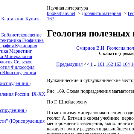
Научная литература
booksshare.net
->
Добавить материал
->
Ге
Карта книг
Купить
167
Геология полезных 
а
Библиотековедение
отектоника
Геофизика
графия
Кулинария
Смирнов В.И. Геология по
гика
Маркетинг
Скачать
(прямая
ка
Минералогия
ология
Сельское
Предыдущая
<<
1
..
161
162
163
164
1
огия
Философия
а
Юриспруденция
Вулканические и субвулканическиё мест
риспруденция )
Рнс. 169. Схема подразделения магматог
авления России. IХ-ХХ
По Г. Шнейдерхену
спруденция )
По механизму минералонакопления разде
геолог А. Бэтман в своем учебнике, перво
ости" (Юриспруденция
месторождения замещения, выполнения и 
каждую группу разделял в дальнейшем по