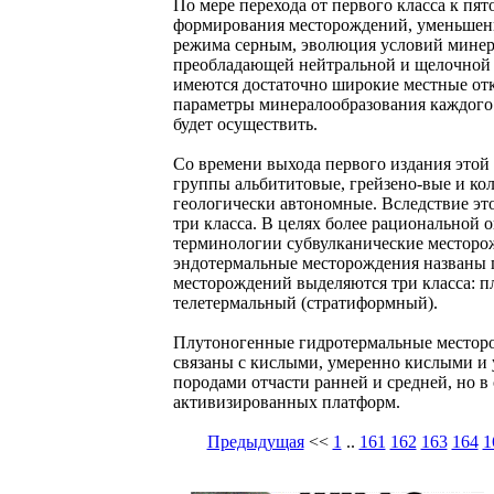
По мере перехода от первого класса к п
формирования месторождений, уменьшени
режима серным, эволюция условий минер
преобладающей нейтральной и щелочной о
имеются достаточно широкие местные от
параметры минералообразования каждого к
будет осуществить.
Со времени выхода первого издания этой
группы альбититовые, грейзено-вые и ко
геологически автономные. Вследствие эт
три класса. В целях более рациональной 
терминологии субвулканические месторож
эндотермальные месторождения названы 
месторождений выделяются три класса: п
телетермальный (стратиформный).
Плутоногенные гидротермальные месторо
связаны с кислыми, умеренно кислыми 
породами отчасти ранней и средней, но в
активизированных платформ.
Предыдущая
<<
1
..
161
162
163
164
1