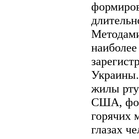
формиров
длительн
Методами
наиболее 
зарегист
Украины.
жилы рту
США, фо
горячих 
глазах ч