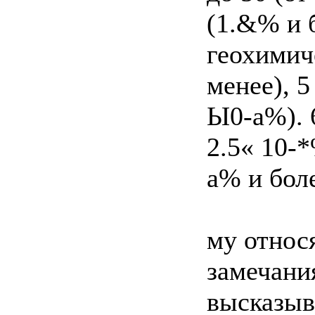
(1.&% и 
геохимич
менее), 5
Ы0-а%). 
2.5« 10-*
а% и бол
му относ
замечани
высказыв