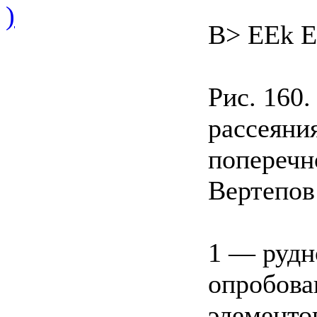
)
В> EEk 
Рис. 160
рассеяния
поперечн
Вертепов 
1 — рудн
опробова
элементо