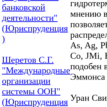
гидротер
банковской
мнению в
деятельности"
позволяе
(Юриспруденция
распреде
)
As, Ag, P
Со, JMi, 
Шеретов С.Г.
подобен 
"Международные
Эммонса 
организации
системы ООН"
Уран Сви
(Юриспруденция