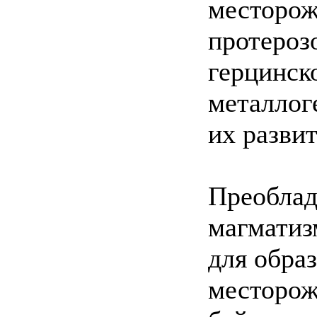
месторож
протероз
герцинск
металлог
их разви
Преобла
магматиз
для обра
месторож