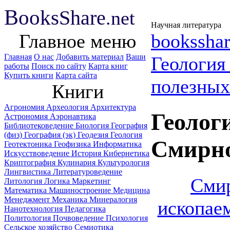
B
ooks
Share
.net
Научная литература
Главное меню
booksshar
Главная
О нас
Добавить материал
Ваши
Геологи
работы
Поиск по сайту
Карта книг
Купить книги
Карта сайта
полезных
Книги
Агрономия
Археология
Архитектура
Геолог
Астрономия
Аэронавтика
Библиотековедение
Биология
География
(физ)
География (эк)
Геодезия
Геология
Смирно
Геотектоника
Геофизика
Информатика
Искусствоведение
История
Кибернетика
Криптография
Кулинария
Культурология
Лингвистика
Литературоведение
Смир
Литология
Логика
Маркетинг
Математика
Машиностроение
Медицина
Менеджмент
Механика
Минералогия
ископае
Нанотехнология
Педагогика
Политология
Почвоведение
Психология
Сельское хозяйство
Семиотика