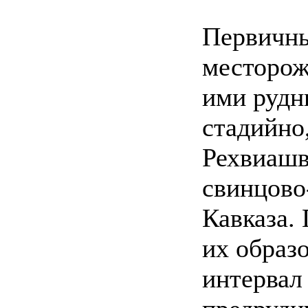
Первичны
месторож
ими рудн
стадийно,
Рехвиашв
свинцово
Кавказа. 
их образ
интервал