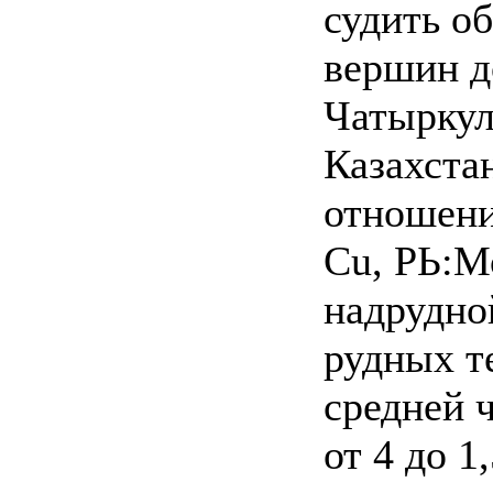
судить об
вершин до
Чатыркул
Казахста
отношени
Cu, РЬ:Мо
надрудной
рудных те
средней ч
от 4 до 1