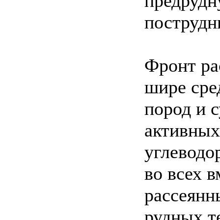
предрудн
пострудн
Фронт ра
шире сре
пород и 
активных
углеводо
во всех 
рассеянн
рудных т