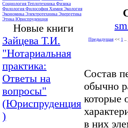
Социология
Теплотехника
Физика
Филология
Философия
Химия
Экология
Экономика
Электротехника
Энергетика
Этика
Юриспруденция
sm
Новые книги
Зайцева Т.И.
Предыдущая
<<
1
..
"Нотариальная
практика:
Состав п
Ответы на
обычно р
вопросы"
которые 
(Юриспруденция
характер
)
в них эл