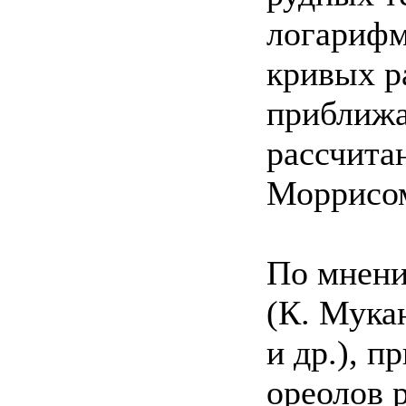
логарифм
кривых р
приближа
рассчита
Моррисом
По мнени
(К. Мука
и др.), 
ореолов 