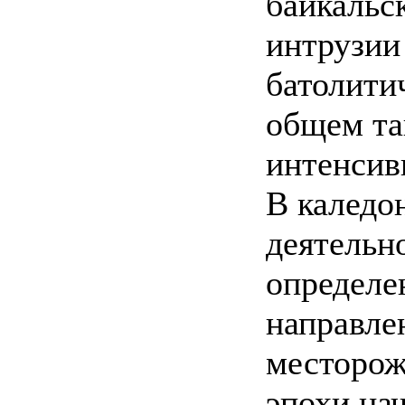
байкальс
интрузии
батолити
общем та
интенсив
В каледо
деятельн
определе
направле
месторож
эпохи на