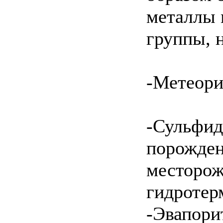
металлы 
группы, 
-Метеори
-Сульфид
порожден
месторож
гидротер
-Эвапори