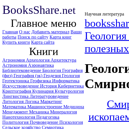
B
ooks
Share
.net
Научная литература
Главное меню
booksshar
Главная
О нас
Добавить материал
Ваши
Геологи
работы
Поиск по сайту
Карта книг
Купить книги
Карта сайта
полезных
Книги
Агрономия
Археология
Архитектура
Геолог
Астрономия
Аэронавтика
Библиотековедение
Биология
География
(физ)
География (эк)
Геодезия
Геология
Смирно
Геотектоника
Геофизика
Информатика
Искусствоведение
История
Кибернетика
Криптография
Кулинария
Культурология
Лингвистика
Литературоведение
Смир
Литология
Логика
Маркетинг
Математика
Машиностроение
Медицина
Менеджмент
Механика
Минералогия
ископае
Нанотехнология
Педагогика
Политология
Почвоведение
Психология
Сельское хозяйство
Семиотика