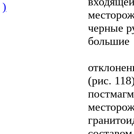
входящей
)
месторож
черные р
большие
отклонен
(рис. 11
постмагм
месторож
гранитои
составом