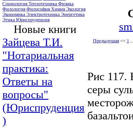
Социология
Теплотехника
Физика
Филология
Философия
Химия
Экология
Экономика
Электротехника
Энергетика
Этика
Юриспруденция
sm
Новые книги
Зайцева Т.И.
Предыдущая
<<
1
.
"Нотариальная
практика:
Рис 117.
Ответы на
серы сул
вопросы"
месторож
(Юриспруденция
базальто
)