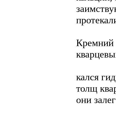
заимству
протекал
Кремний 
кварцевы
кался ги
толщ ква
они залег