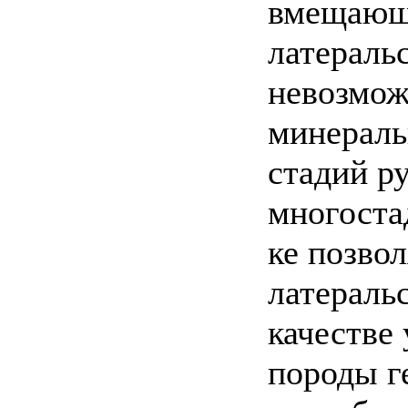
вмещающи
латераль
невозмож
минераль
стадий р
многоста
ке позво
латераль
качестве
породы г