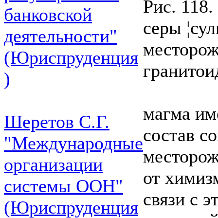
Рис. 118
банковской
серы ¦су
деятельности"
месторож
(Юриспруденция
гранитои
)
магма им
Шеретов С.Г.
состав с
"Международные
месторож
организации
от химиз
системы ООН"
связи с э
(Юриспруденция