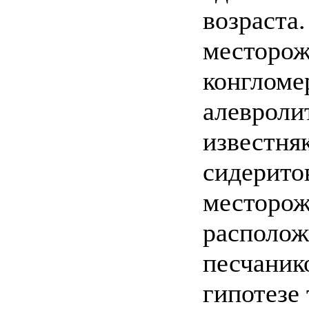
возраста
месторож
конгломер
алевроли
известня
сидеритов
месторож
располож
песчанико
гипотезе 