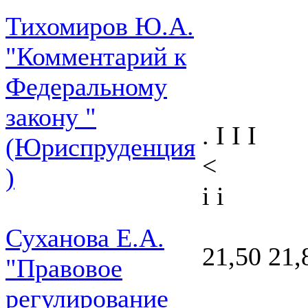
Тихомиров Ю.А.
"Комментарий к
Федеральному
закону "
. I I I
(Юриспруденция
<
)
і і
Суханова Е.А.
21,50 21,
"Правовое
регулирование