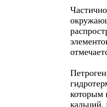
Частично
окружающ
распрост
элементо
отмечает
Петроген
гидротер
которым 
кальций, 