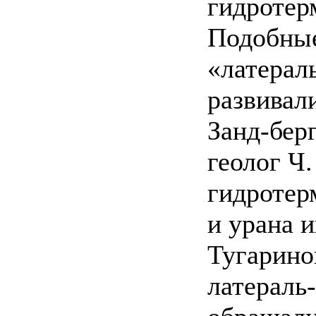
гидротер
Подобные
«латерал
развивал
Занд-бер
геолог Ч.
гидротер
и урана 
Тугарино
латераль