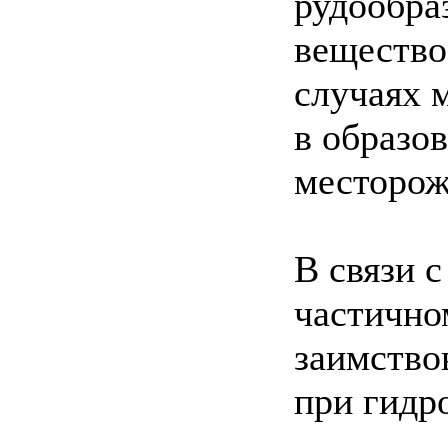
рудообра
вещество
случаях 
в образо
месторож
В связи 
частично
заимство
при гидр