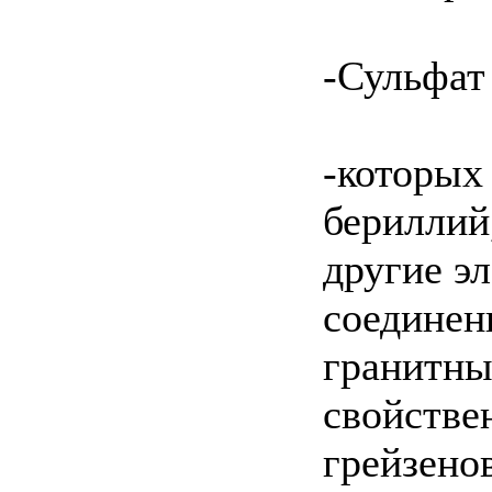
-Сульфат
-которых
бериллий,
другие э
соединен
гранитны
свойстве
грейзено