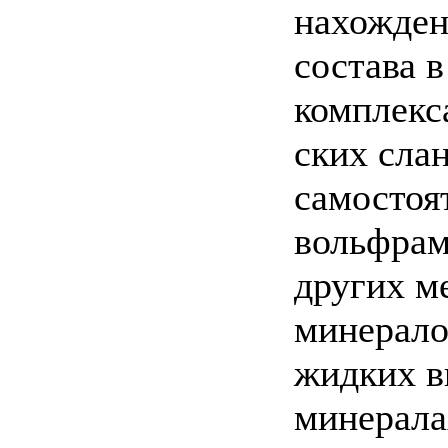
нахожден
состава в
комплекс
ских сла
самостоя
вольфрам
других м
минерало
жидких в
минералах