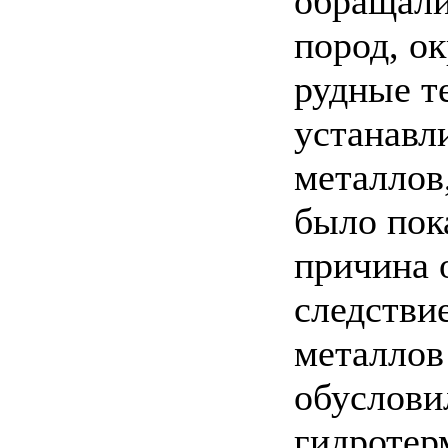
обращали
пород, о
рудные т
устанавл
металлов,
было пок
причина 
следстви
металлов
обуслови
гидротер