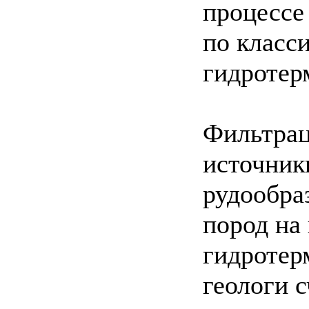
процессе
по класс
гидротер
Фильтрац
источник
рудообра
пород на
гидротер
геологи 