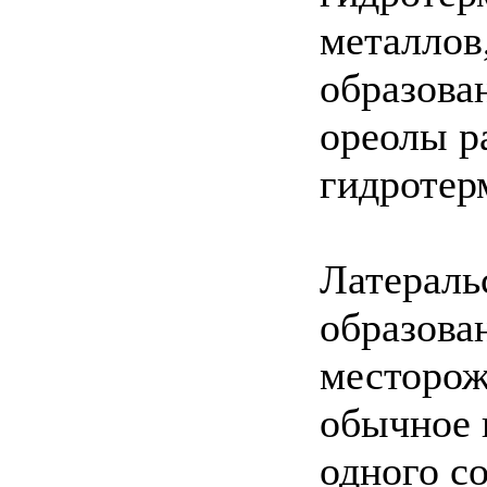
металлов
образова
ореолы р
гидротер
Латераль
образова
месторож
обычное 
одного со