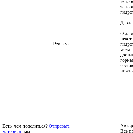
тепло
тепло
гидро
Давле
О дав
некот
Реклама
гидро
можно
дости
горны
соста
нижни
Автор
Есть, чем поделиться?
Отправьте
Все п
материал
нам