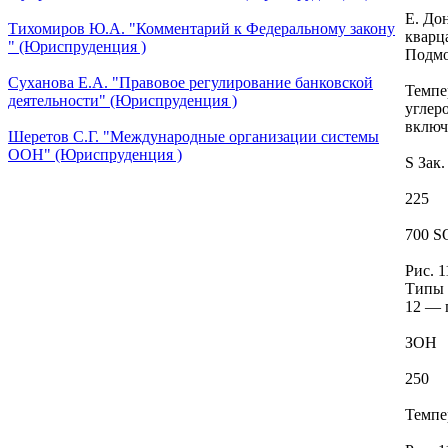
Е. До
Тихомиров Ю.А. "Комментарий к Федеральному закону
кварц
" (Юриспруденция )
Подмо
Суханова Е.А. "Правовое регулирование банковской
Темпе
деятельности" (Юриспруденция )
углер
включ
Шеретов С.Г. "Международные организации системы
ООН" (Юриспруденция )
S Зак.
225
700 S
Рис. 
Типы 
12 — 
ЗОН
250
Темпе