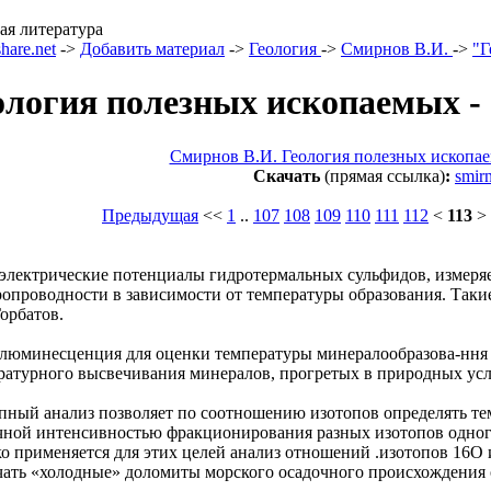
ая литература
hare.net
->
Добавить материал
->
Геология
->
Смирнов В.И.
->
"Г
ология полезных ископаемых -
Смирнов В.И. Геология полезных ископа
Скачать
(прямая ссылка)
:
smir
Предыдущая
<<
1
..
107
108
109
110
111
112
<
113
>
электрические потенциалы гидротермальных сульфидов, измеряе
ропроводности в зависимости от температуры образования. Таки
Горбатов.
люминесценция для оценки температуры минералообразова-ння 
ратурного высвечивания минералов, прогретых в природных усло
пный анализ позволяет по соотношению изотопов определять те
чной интенсивностью фракционирования разных изотопов одного
о применяется для этих целей анализ отношений .изотопов 16O 
чать «холодные» доломиты морского осадочного происхождения 