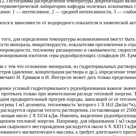
112. Гистограмма распределения температуры декрепитации вклю
термометрической лаборатории кафедры полезных ископаемых г
ание: 1 — интенсивное, 2 — средней интенсивности, 3 — слабо
ихся в зависимости от водородного показателя и химической акт
 того, для определения температуры возникновения імогут быть
ости минерала, микротвердости, показателям преломления и отр
ропроводности, тепловому расширению и сжимаемости, скорост
ионирования изотопов серы рудообразующих сульфидов (Н. Ермако
язи с тем что отложение минералов, из гидротермальных растворо
етров (давление, концентрация раствора и др.), определение т
тмечают Н. Ермаков и И. Ингерсон может дать только предельные
ценки условий гидротермального рудообразования важное значен
 протекать только при значительном расходе тепловой энергии. 
одим предварительный прогрев породы, зависящий от ее теплоемк
огрева 1 м3 доломита, теплоемкость 'которого 1 X H)3 Дж/(кг*к)
 расходуется скрытая теплота растворения, составляющая от 2500
гающая около 2 X I1O4 кДж. Наконец, выделение рудообразующи
щением тепловой энергии. Например, для образования 1 м3 скар
рам скарнового месторождения расходуется около 6 X XlO13 кДж
рованного магматического массива, а требует длительного прит