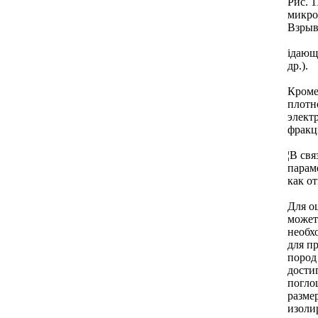
Рис. 
микро
Взрыв
ідающ
др.).
Кроме
плотн
элект
фракц
¦В св
парам
как о
Для о
может
необх
для пр
пород
дости
погло
разме
изоли