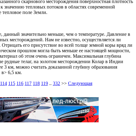
казанного скарнового месторождения поверхностная плотность
 к значению тепловых потоков в областях современной
е тепловое поле Земли.
 данный значительно меньше, чем о температуре. Давление в
ных месторождений. Нам не известно, осуществляется ли
 Отрицать его присутствие во всей толще земной коры вряд ли
гическом прошлом могла быть меньше ее настоящей мощности,
атериал об этом очень ограничен. Максимальная глубина
 рудные телаг, на золотом месторождении Колар в Индии
ее 3 км, можно считать доказанной глубину образования
в> 6,5 км.
114
115
116
117
118
119
..
332
>>
Следующая