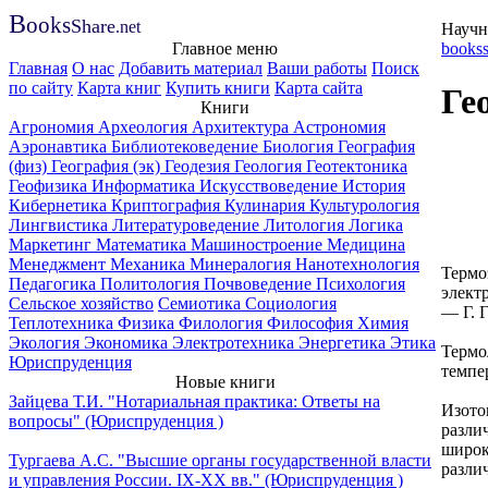
B
ooks
Share
.net
Научн
Главное меню
bookss
Главная
О нас
Добавить материал
Ваши работы
Поиск
по сайту
Карта книг
Купить книги
Карта сайта
Ге
Книги
Агрономия
Археология
Архитектура
Астрономия
Аэронавтика
Библиотековедение
Биология
География
(физ)
География (эк)
Геодезия
Геология
Геотектоника
Геофизика
Информатика
Искусствоведение
История
Кибернетика
Криптография
Кулинария
Культурология
Лингвистика
Литературоведение
Литология
Логика
Маркетинг
Математика
Машиностроение
Медицина
Менеджмент
Механика
Минералогия
Нанотехнология
Термо
Педагогика
Политология
Почвоведение
Психология
элект
Сельское хозяйство
Семиотика
Социология
— Г. 
Теплотехника
Физика
Филология
Философия
Химия
Экология
Экономика
Электротехника
Энергетика
Этика
Термо
Юриспруденция
темпе
Новые книги
Зайцева Т.И. "Нотариальная практика: Ответы на
Изото
вопросы" (Юриспруденция )
разли
широк
Тургаева А.С. "Высшие органы государственной власти
разли
и управления России. IХ-ХХ вв." (Юриспруденция )