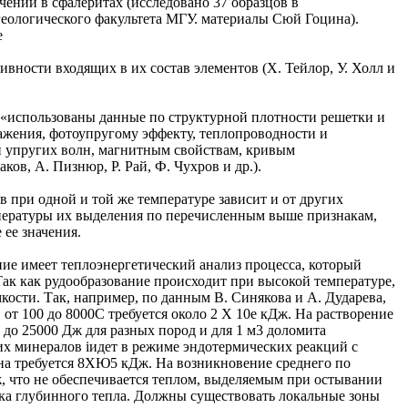
чений в сфалеритах (исследовано 37 образцов в
еологического факультета МГУ. материалы Сюй Гоцина).
е
ивности входящих в их состав элементов (X. Тейлор, У. Холл и
 «использованы данные по структурной плотности решетки и
ажения, фотоупругому эффекту, теплопроводности и
и упругих волн, магнитным свойствам, кривым
в, А. Пизнюр, Р. Рай, Ф. Чухров и др.).
в при одной и той же температуре зависит и от других
емпературы их выделения по перечисленным выше признакам,
 ее значения.
ие имеет теплоэнергетический анализ процесса, который
Так как рудообразование происходит при высокой температуре,
ости. Так, например, по данным В. Синякова и А. Дударева,
, от 100 до 8000C требуется около 2 X 10е кДж. На растворение
 до 25000 Дж для разных пород и для 1 м3 доломита
х минералов іидет в режиме эндотермических реакций с
на требуется 8ХЮ5 кДж. На возникновение среднего по
, что не обеспечивается теплом, выделяемым при остывании
ока глубинного тепла. Должны существовать локальные зоны