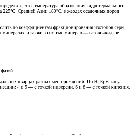
определить, что температура образования гидротермального
 225°С, Средней Азии 180°С, в жеодах осадочных пород
слить по коэффициентам фракционирования изотопов серы,
х минералах, а также в системе минерал — газово-жидкое
 фазой
мальных кварцах разных месторождений. По Н. Ермакову.
ции: 4 и 5 — с точкой инверсии, 6 и 8 — с точкой кипения,