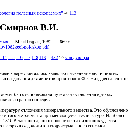
еология полезных ископаемых"
->
113
 Смирнов В.И.
емых
— M.: «Недра», 1982. — 669 c.
nov1982geol-pol-iskop.pdf
114
115
116
117
118
119
..
332
>>
Следующая
мые в ларе с металлом, выявляют изменение величины их
е исследования для яиритов производил Ф. Смит, для галенитов
может быть использована путем сопоставления кривых
виях до разного предела.
мпературу отложения минерального вещества. Это обусловлено
 и того же элемента при меняющейся температуре. Наиболее
и 18O. В частности, по отношению этих изотопов удается
от «горячих» доломитов гидротермального генезиса.