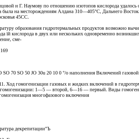
нцовой н Г. Наумову по отношению изотопов кислорода удалось 
а была на месторождениям Алдана 310—405°С, Дальнего Востока
сковья 45СС.
ратуру образования гидротермальных продуктов возможно вычи
ода їй кислорода в двух или нескольких одновременно возникши
ение, сме-
 169
O SO 70 SO 50 JO 30u 20 10 0 °/o наполнения Включений газовой
111. Ход гомогенизации газовых и жидких включений в гидротер
гомогенизации: 1—5 — второй, 6—16 — первый. Виды гомогениза
гомогенизация многофазового включения
ратура декрепитации°Ъ