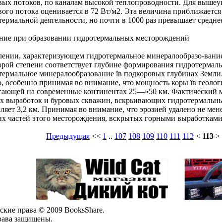
вых потоков, по каналам высокой теплопроводности. Для вышеу
вого потока оценивается в 72 Вт/м2. Эта величина приближается
термальной деятельности, но почти в 1000 раз превышает средне
ние при образовании гидротермальных месторождений
лении, характеризующем гидротермальное минералообразо-вание,
орой степени соответствует глубине формирования гидротермаль
термальное минералообразование їв подкоровых глубинах Земли.
, особенно принимая во внимание, что мощность коры їв геоло
гающей на современные континентах 25—»50 км. Фактический м
х выработок и буровых скважин, вскрьивающих гидротермальные
вляет 3,2 км. Принимая во внимание, что эрозией удалено не мен
х частей этого месторождения, вскрытых горными выработками 
Предыдущая
<<
1
..
107
108
109
110
111
112
<
113
>
ские права © 2009 BooksShare.
рава защищены.