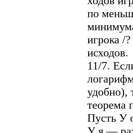
ходов игр
по меньш
минимума
игрока /
исходов.
11/7. Есл
логарифм
удобно),
теорема 
Пусть У 
У я — раз