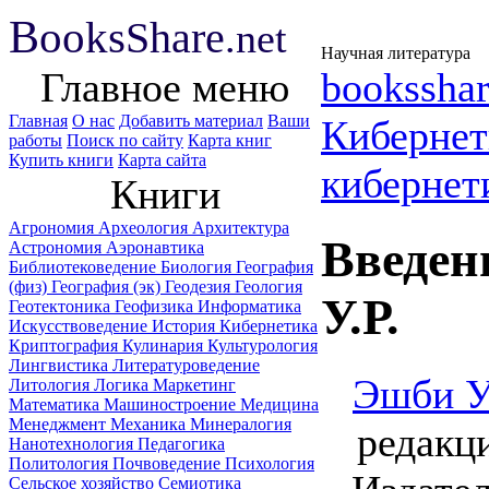
B
ooks
Share
.net
Научная литература
Главное меню
booksshar
Главная
О нас
Добавить материал
Ваши
Киберне
работы
Поиск по сайту
Карта книг
Купить книги
Карта сайта
кибернет
Книги
Агрономия
Археология
Архитектура
Введен
Астрономия
Аэронавтика
Библиотековедение
Биология
География
(физ)
География (эк)
Геодезия
Геология
У.Р.
Геотектоника
Геофизика
Информатика
Искусствоведение
История
Кибернетика
Криптография
Кулинария
Культурология
Лингвистика
Литературоведение
Эшби У.
Литология
Логика
Маркетинг
Математика
Машиностроение
Медицина
Менеджмент
Механика
Минералогия
редакц
Нанотехнология
Педагогика
Политология
Почвоведение
Психология
Сельское хозяйство
Семиотика