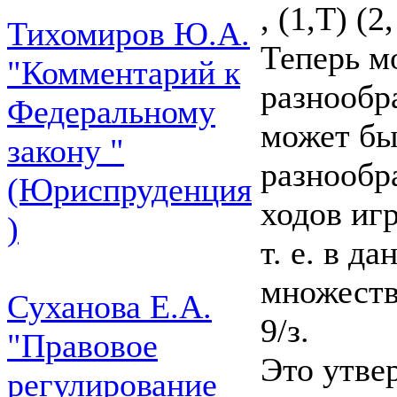
, (1,Т) (2, 
Тихомиров Ю.А.
Теперь м
"Комментарий к
разнообр
Федеральному
может бы
закону "
разнообр
(Юриспруденция
ходов игр
)
т. е. в д
множеств
Суханова Е.А.
9/з.
"Правовое
Это утве
регулирование