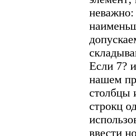
неважно:
наименьш
допускае
складыва
Если 7? 
нашем при
столбцы 
строкц о
использов
ввести н