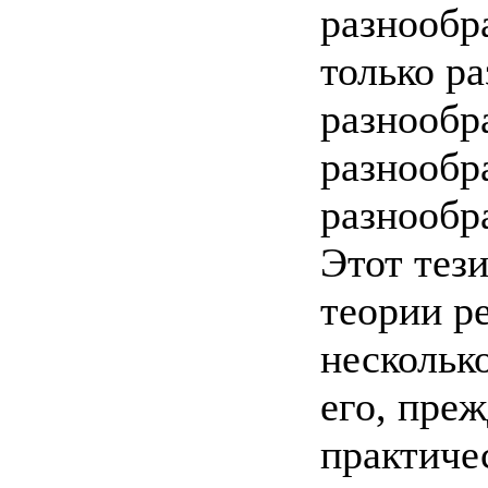
разнообра
только р
разнообра
разнообр
разнообр
Этот тез
теории р
нескольк
его, пре
практиче