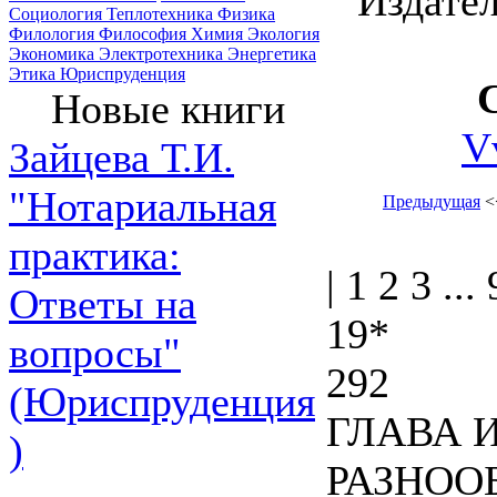
Издател
Социология
Теплотехника
Физика
Филология
Философия
Химия
Экология
Экономика
Электротехника
Энергетика
Этика
Юриспруденция
Новые книги
V
Зайцева Т.И.
"Нотариальная
Предыдущая
<
практика:
| 1 2 3 ... 
Ответы на
19*
вопросы"
292
(Юриспруденция
ГЛАВА 
)
РАЗНОО