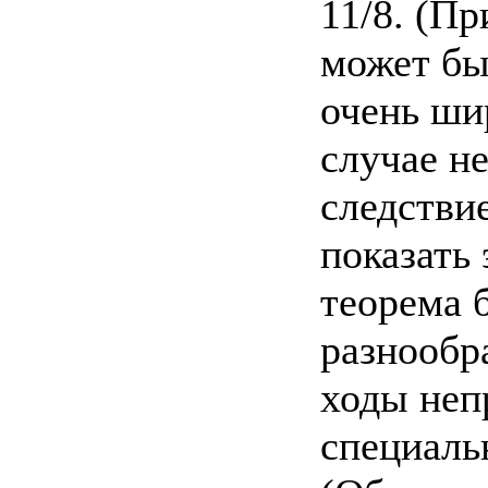
11/8. (П
может бы
очень ши
случае н
следстви
показать 
теорема б
разнообр
ходы неп
специаль