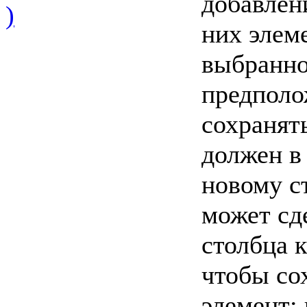
добавлен
)
них элем
выбранно
предполо
сохранять
должен в
новому ст
может сде
столбца к
чтобы со
элемент;