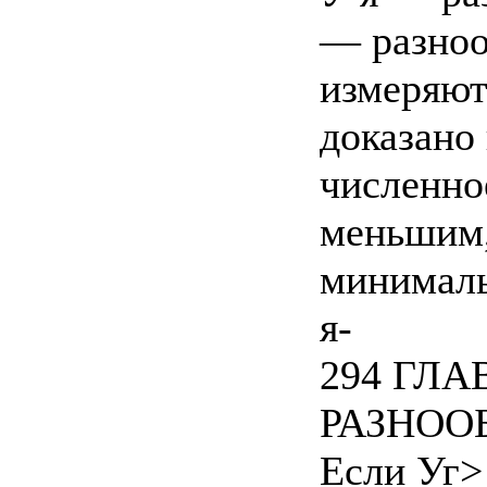
— разноо
измеряют
доказано
численно
меньшим,
минималь
я-
294 ГЛА
РАЗНООБ
Если Уг>