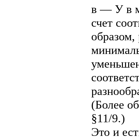
в — У в 
счет соо
образом, 
минималь
уменьшен
соответс
разнообра
(Более о
§11/9.)
Это и ес