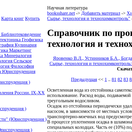
Научная литература
booksshare.net
->
Добавить материал
->
Х
Карта книг
Купить
Сырье, технология и технохимконтроль"
Справочник по прои
а
Библиотековедение
отектоника
Геофизика
технология и техно
графия
Кулинария
гика
Маркетинг
ка
Минералогия
Яровенко В.Л., Устинников Б.А., Богд
ология
Сельское
Сырье, технология и технохимконтроль
огия
Философия
Скача
а
Юриспруденция
Предыдущая
<<
1
..
81
82
83
8
риспруденция )
Осветленная вода из отстойника самотек
авления России. IХ-ХХ
использование. Расход воды, подаваемой
треугольным водосливом.
Осадок из отстойника периодически удал
спруденция )
насосом, в зависимости от местных услов
транспортерно-моечных вод предусмотрен
сти" (Юриспруденция )
В процессе уплотнения осадка в шламонак
специальных колодцах. Часть ее (10%) п
риспруденция )