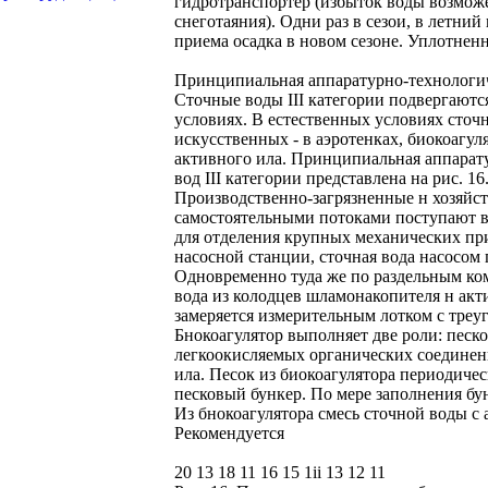
гидротранспортер (избыток воды возмож
снеготаяния). Одни раз в сезои, в летни
приема осадка в новом сезоне. Уплотненн
Принципиальная аппаратурно-технологич
Сточные воды III категории подвергаютс
условиях. В естественных условиях сточ
искусственных - в аэротенках, биокоагу
активного ила. Принципиальная аппарат
вод III категории представлена на рис. 16
Производственно-загрязненные н хозяйс
самостоятельными потоками поступают в
для отделения крупных механических при
насосной станции, сточная вода насосом
Одновременно туда же по раздельным ко
вода из колодцев шламонакопителя н акт
замеряется измерительным лотком с треу
Бнокоагулятор выполняет две роли: песк
легкоокисляемых органических соединен
ила. Песок из биокоагулятора периодиче
песковый бункер. По мере заполнения бун
Из бнокоагулятора смесь сточной воды с
Рекомендуется
20 13 18 11 16 15 1іі 13 12 11