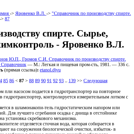
имия
->
Яровенко В.Л.
->
"Справочник по производству спирте.
->
87
зводству спирте. Сырье,
химконтроль - Яровенко В.Л.
анов Ю.П., Громов С.И. Справочник по производству спирте.
: Справочник
— M.: Легкая и пищевая пром-сть, 1981. — 336 c.
ть
(прямая ссылка)
:
etanol.djvu
4
85
86
<
87
>
88
89
90
91
92
93
..
139
>>
Следующая
ом пли насосом подается в гидротранспортер иа повторное
 в гидротранспортер, контролируется измерительным лотком с
яется в шламонакопи-тель гидростатическим напором или
ий. Для лучшего сгребания осадка с днища в отстойнике
а установка скребкового механизма.
опителе отделяется сточная вода, которая собирается в
одают на сооружения биологической очистки, избыток- в