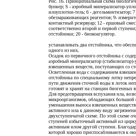
Рис. 16. Принципиальная схема биологиче
бункер; S - аэробный минерализатор-упло
илоуплотнн-тель; 6 - дегельминтизатор; 
обеззараживающих реагентов; 9- измерите
контактный резервуар; 12 - ершовый смес
соответственно второй и первой ступени
отстойники; 20 - биокоагулятор.
устанавливать два отстойника, что обес
одного нз них.
Осадок из первичного отстойника с соде
аэробный минерализатор (стабилизатор)-у
взвешенных веществ, поступающих со ст
Осветленная вода с содержанием взвешен
отстойника по специальному лотку непрер
пути движения сточной воды в лоток неп
готовят и хранят на станции биогенных 
Для предотвращения вспухания нла, возн
микроорганизмов, обладающих большой с
уменьшения выноса взвешенных веществ
активного ила к данному виду загрязнен
двухступенчатой схеме. По этой схеме оч
ступеней избыточный активный ил циркул
активным илом другой ступени. Благодар
которой хорошо приспосабливаются к оки