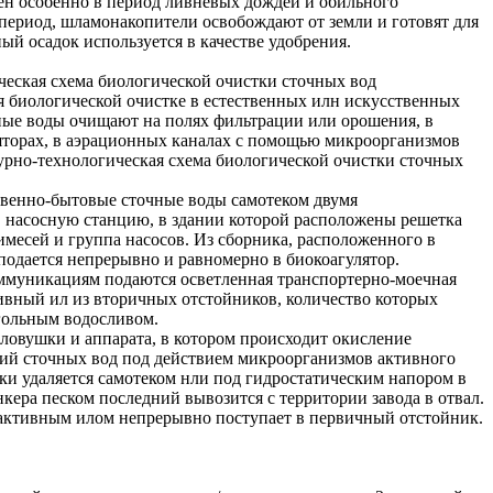
ен особенно в период ливневых дождей и обильного
й период, шламонакопители освобождают от земли и готовят для
ый осадок используется в качестве удобрения.
еская схема биологической очистки сточных вод
я биологической очистке в естественных илн искусственных
ные воды очищают на полях фильтрации или орошения, в
ляторах, в аэрационных каналах с помощью микроорганизмов
урно-технологическая схема биологической очистки сточных
.
твенно-бытовые сточные воды самотеком двумя
 насосную станцию, в здании которой расположены решетка
месей и группа насосов. Из сборника, расположенного в
 подается непрерывно и равномерно в биокоагулятор.
ммуникациям подаются осветленная транспортерно-моечная
ивный ил из вторичных отстойников, количество которых
гольным водосливом.
оловушки и аппарата, в котором происходит окисление
ий сточных вод под действием микроорганизмов активного
ски удаляется самотеком нли под гидростатическим напором в
кера песком последний вывозится с территории завода в отвал.
 активным илом непрерывно поступает в первичный отстойник.