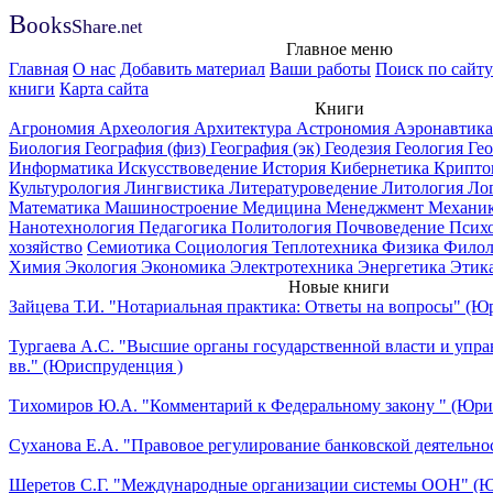
B
ooks
Share
.net
Главное меню
Главная
О нас
Добавить материал
Ваши работы
Поиск по сайту
книги
Карта сайта
Книги
Агрономия
Археология
Архитектура
Астрономия
Аэронавтик
Биология
География (физ)
География (эк)
Геодезия
Геология
Ге
Информатика
Искусствоведение
История
Кибернетика
Крипто
Культурология
Лингвистика
Литературоведение
Литология
Ло
Математика
Машиностроение
Медицина
Менеджмент
Механи
Нанотехнология
Педагогика
Политология
Почвоведение
Псих
хозяйство
Семиотика
Социология
Теплотехника
Физика
Филол
Химия
Экология
Экономика
Электротехника
Энергетика
Этик
Новые книги
Зайцева Т.И. "Нотариальная практика: Ответы на вопросы" (Ю
Тургаева А.С. "Высшие органы государственной власти и упр
вв." (Юриспруденция )
Тихомиров Ю.А. "Комментарий к Федеральному закону " (Юри
Суханова Е.А. "Правовое регулирование банковской деятельно
Шеретов С.Г. "Международные организации системы ООН" (Ю