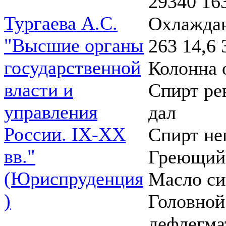
29340 16
Тургаева А.С.
Охлаждаю
"Высшие органы
263 14,6 
государственной
Колонна 
власти и
Спирт ре
управления
дал
России. IХ-ХХ
Спирт не
вв."
Греющий 
(Юриспруденция
Масло си
)
Головной
дефлегма