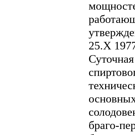
мощносте
работающ
утвержд
25.X 1977
Суточная
спиртово
техничес
основных
солодове
браго-пе