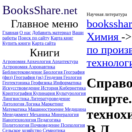
B
ooks
Share
.net
Научная литература
Главное меню
booksshar
Главная
О нас
Добавить материал
Ваши
Химия
-
работы
Поиск по сайту
Карта книг
Купить книги
Карта сайта
по произ
Книги
технолог
Агрономия
Археология
Архитектура
Астрономия
Аэронавтика
Библиотековедение
Биология
География
(физ)
География (эк)
Геодезия
Геология
Справо
Геотектоника
Геофизика
Информатика
Искусствоведение
История
Кибернетика
Криптография
Кулинария
Культурология
спирте
Лингвистика
Литературоведение
Литология
Логика
Маркетинг
Математика
Машиностроение
Медицина
технох
Менеджмент
Механика
Минералогия
Нанотехнология
Педагогика
В.Л.
Политология
Почвоведение
Психология
Сельское хозяйство
Семиотика