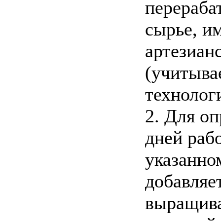
перераба
сырье, и
артезиан
(учитыва
технолог
2. Для о
дней раб
указанно
добавляе
выращива