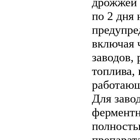
дрожжей и
по 2 дня
предупре
включая 
заводов,
топлива, 
работающ
Для заво
ферментн
полность
препарат