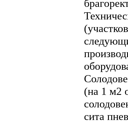
брагорек
Техничес
(участков
следующ
производ
оборудова
Солодове
(на 1 м2
солодове
сита пне