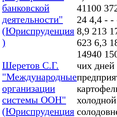
банковской
41100 372
деятельности"
24 4,4 - - 
(Юриспруденция
8,9 213 17
)
623 6,3 1
14940 150
Шеретов С.Г.
чих дней 
"Международные
предприя
организации
картофел
системы ООН"
холодной
(Юриспруденция
солодовн