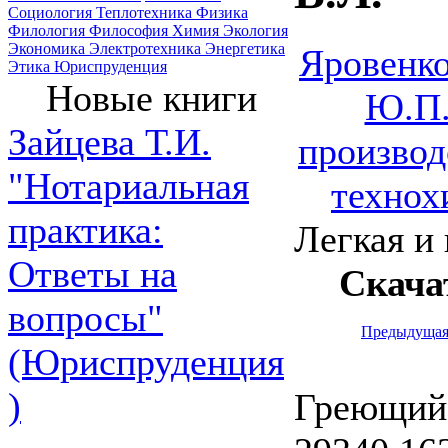
Социология
Теплотехника
Физика
Филология
Философия
Химия
Экология
Экономика
Электротехника
Энергетика
Яровенко
Этика
Юриспруденция
Новые книги
Ю.П.
Зайцева Т.И.
производ
"Нотариальная
технох
практика:
Легкая и 
Ответы на
Скача
вопросы"
Предыдуща
(Юриспруденция
)
Греющий 