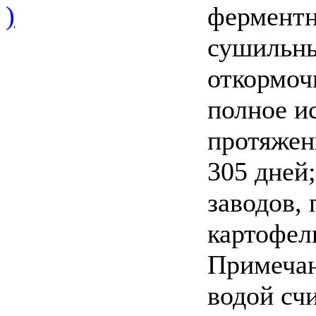
)
ферментн
сушильны
откормоч
полное и
протяжен
305 дней
заводов,
картофель
Примечан
водой сч