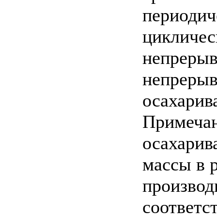
периодич
цикличес
непрерыв
непрерыв
осахарив
Примечан
осахарив
массы в 
производ
соответс