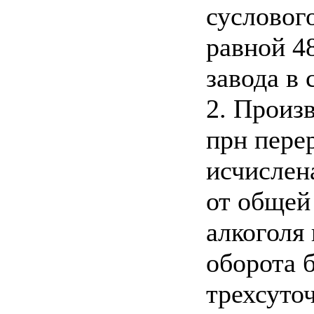
сусловог
равной 4
завода в 
2. Произ
прн пере
исчислен
от общей
алкоголя 
оборота 
трехсуто