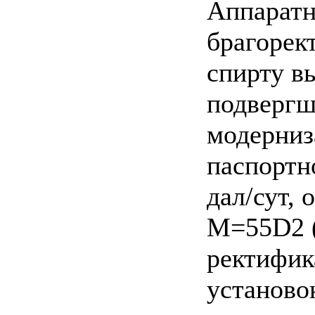
Аппаратн
брагорек
спирту в
подвергш
модерниз
паспортн
дал/сут, 
M=55D2 (
ректифик
установо