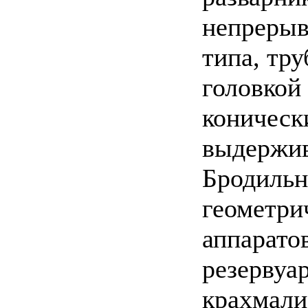
непрерыв
типа, тр
головкой
коническ
выдержив
Бродильн
геометри
аппарато
резервуар
крахмали