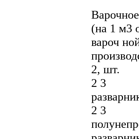
Варочное
(на 1 м3
вароч но
производ
2, шт.
2 3
разварни
2 3
полунепр
разварни