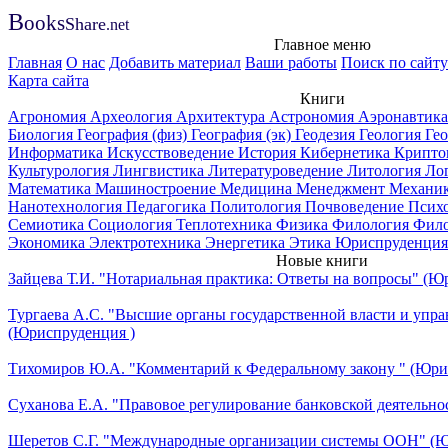
B
ooks
Share
.net
Главное меню
Главная
О нас
Добавить материал
Ваши работы
Поиск по сайту
Карта сайта
Книги
Агрономия
Археология
Архитектура
Астрономия
Аэронавтик
Биология
География (физ)
География (эк)
Геодезия
Геология
Ге
Информатика
Искусствоведение
История
Кибернетика
Крипто
Культурология
Лингвистика
Литературоведение
Литология
Ло
Математика
Машиностроение
Медицина
Менеджмент
Механи
Нанотехнология
Педагогика
Политология
Почвоведение
Псих
Семиотика
Социология
Теплотехника
Физика
Филология
Фил
Экономика
Электротехника
Энергетика
Этика
Юриспруденция
Новые книги
Зайцева Т.И. "Нотариальная практика: Ответы на вопросы" (Ю
Тургаева А.С. "Высшие органы государственной власти и упра
(Юриспруденция )
Тихомиров Ю.А. "Комментарий к Федеральному закону " (Юри
Суханова Е.А. "Правовое регулирование банковской деятельно
Шеретов С.Г. "Международные организации системы ООН" (Ю