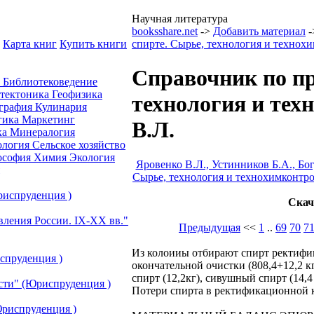
Научная литература
booksshare.net
->
Добавить материал
-
Карта книг
Купить книги
спирте. Сырье, технология и технох
Справочник по пр
а
Библиотековедение
отектоника
Геофизика
технология и тех
графия
Кулинария
гика
Маркетинг
В.Л.
ка
Минералогия
ология
Сельское хозяйство
ософия
Химия
Экология
Яровенко В.Л., Устинников Б.А., Бо
Сырье, технология и технохимконтр
риспруденция )
Скач
вления России. IХ-ХХ вв."
Предыдущая
<<
1
..
69
70
7
Из колоииы отбирают спирт ректифи
спруденция )
окончательной очистки (808,4+12,2 к
спирт (12,2кг), сивушный спирт (14,4 
сти" (Юриспруденция )
Потери спирта в ректификационной ко
риспруденция )