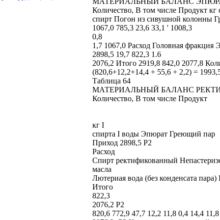
МАТЕРИАЛЬНЫЙ БАЛАНС ЭПЮ
Количество, В том числе Продукт к
спирт Погон из сивушной колонны Гр
1067,0 785,3 23,6 33,1 ' 1008,3
0,8
1,7 1067,0 Расход Головная фракция 
2898,5 19,7 822,3 1.6
2076,2 Итого 2919,8 842,0 2077,8 Кол
(820,6+12,2+14,4 + 55,6 + 2,2) = 1993,5
Таблица 64
МАТЕРИАЛЬНЫЙ БАЛАНС РЕК
Количество, В том числе Продукт
кг I
спирта I воды Эпюрат Греющий пар
Приход 2898,5 P2
Расход
Спирт ректификованный Непастериз
масла
Лютериая вода (без конденсата пара)
Итого
822,3
2076,2 P2
820,6 772,9 47,7 12,2 11,8 0,4 14,4 11,