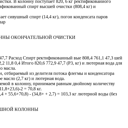
истки. В колонну поступает 820, 6 кг ректификоваииого
ификованный спирт высшей очистки (808,4 кг) и
ет сивушный спирт (14,4 кг), погон конденсата паров
пар
ННЫ ОКОНЧАТЕЛЬНОЙ ОЧИСТКИ
47,7 Расход Спирт ректификованный вые 808,4 761,1 47,3 шей
 11,8 0,4 Итого 820,6 772,9 47,7 (P3, кг) и лютерная вода для
о масла.
н, отбираемый из делителя потока флегмы и конденсатора
 масло (2,7 кг) и лютерная вода.
яемой в колонну, принимаем равным двойному количеству
1,8+23,6)-2 = 70,8 кг.
 + 55,6+70,8) - (34,8+ + 2,7) = 103,3 кг лютерной воды (без
УШНОЙ КОЛОННЫ