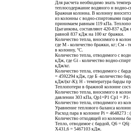
Для расчета необходимо знать темпе
теплосодержание водяного н водно-с
Бражная колонна. В колонну вноситс
из колонны с водно-спиртовыми пар
принимаем равным 119 кПа. Теплопо
Цыганкова, составляют 420-837 кДж 
равной 837 кДж на 100 кг бражки.
Количество тепла, вносимого в коло
где M - количество бражки, кг; См - 
в колонну, °С.
Количество тепла, отводимого с водн
кДж, где Gi - количество водно-спирт
кДж/кг.
Количество тепла, отводимого с бардо
= 4592294 кДж, где Б -количество бард
кДж/(кг-К); H - температура барды п
Теплопотери в бражной колонне соста
Количество тепла, вносимого в коло
давлении 303 кПа, Qp1=P1 Cp1 = P1-
Количество тепла, отводимого из кол
Уравнение теплового баланса колон
Расход пара в колонне Pi = 4648273 : (
Количество отходящей из колонны бар
Тепло, отводимое с бардой, Q6 = Q6j
X431,6 = 5467103 кДж.