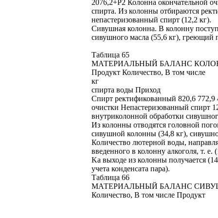
2076,2+P2 Колонна окончательной оч
спирта. Из колонны отбираются рект
непастеризованный спирт (12,2 кг).
Сивушная колонна. В колонну поступа
сивушного масла (55,6 кг), греющий 
Таблица 65
МАТЕРИАЛЬНЫЙ БАЛАНС КОЛО
Продукт Количество, В том числе
кг
спирта воды Приход
Спирт ректификованный 820,6 772,9 
очистки Непастеризованный спирт 12,2
внутриколонной обработки сивушног
Из колонны отводятся головной пого
сивушной колонны (34,8 кг), сивушное
Количество лютерной воды, направл
введенного в колонну алкоголя, т. е. (1
Ka выходе из колонны получается (14,4
учета конденсата пара).
Таблица 66
МАТЕРИАЛЬНЫЙ БАЛАНС СИВ
Количество, В том числе Продукт