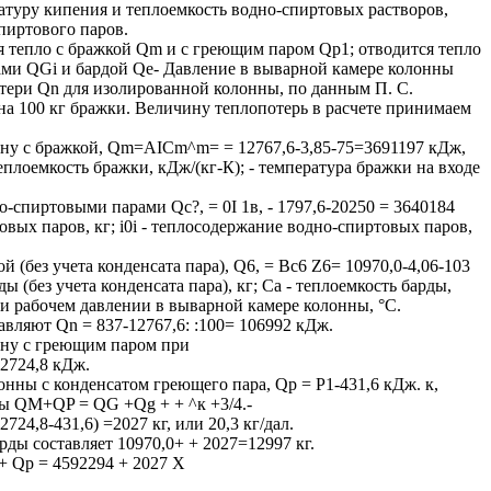
ратуру кипения и теплоемкость водно-спиртовых растворов,
пиртового паров.
я тепло с бражкой Qm и с греющим паром Qp1; отводится тепло
ами QGi и бардой Qe- Давление в выварной камере колонны
тери Qn для изолированной колонны, по данным П. С.
на 100 кг бражки. Величину теплопотерь в расчете принимаем
нну с бражкой, Qm=AICm^m= = 12767,6-3,85-75=3691197 кДж,
теплоемкость бражки, кДж/(кг-К); - температура бражки на входе
о-спиртовыми парами Qc?, = 0I 1в, - 1797,6-20250 = 3640184
овых паров, кг; і0і - теплосодержание водно-спиртовых паров,
й (без учета конденсата пара), Q6, = Bc6 Z6= 10970,0-4,06-103
ы (без учета конденсата пара), кг; Ca - теплоемкость барды,
ри рабочем давлении в выварной камере колонны, °С.
вляют Qn = 837-12767,6: :100= 106992 кДж.
нну с греющим паром при
 2724,8 кДж.
онны с конденсатом греющего пара, Qp = P1-431,6 кДж. к,
ны QM+QP = QG +Qg + + ^к +3/4.-
2724,8-431,6) =2027 кг, или 20,3 кг/дал.
ды составляет 10970,0+ + 2027=12997 кг.
 + Qp = 4592294 + 2027 X