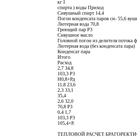
кг I
спирта ) воды Приход
Сивушный спирт 14,4
Погон конденсата паров си- 55,6 вуш
Лютерная вода 70,8
Греющий пар P3
Сивушное масло
Головной погон из делителя потока 
Лютерная вода (без конденсата пара)
Конденсат пара
Итого
Расход
2,7 34,8
103,3 P3
Н0,8+Рд
11,8 23,6
2,3 33,1
35,4
2,6 32,0
70,8 P3
0,4 1,7
103,3 P3
105,4+Р.
ТЕПЛОВОЙ РАСЧЕТ БРАГОРЕК