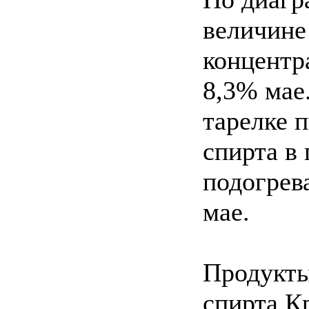
величине
концентр
8,3% мае
тарелке 
спирта в
подогрев
мае.
Продукты
спирта К