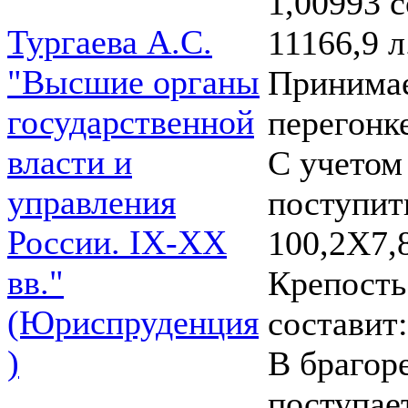
1,00993 с
Тургаева А.С.
11166,9 л
"Высшие органы
Принимае
государственной
перегонк
власти и
С учетом
управления
поступить
России. IХ-ХХ
100,2X7,
вв."
Крепость
(Юриспруденция
составит
)
В брагор
поступае