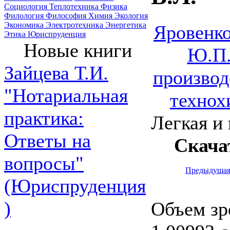
Социология
Теплотехника
Физика
Филология
Философия
Химия
Экология
Экономика
Электротехника
Энергетика
Яровенко
Этика
Юриспруденция
Новые книги
Ю.П.
Зайцева Т.И.
производ
"Нотариальная
технох
практика:
Легкая и 
Ответы на
Скача
вопросы"
Предыдуща
(Юриспруденция
)
Объем зр