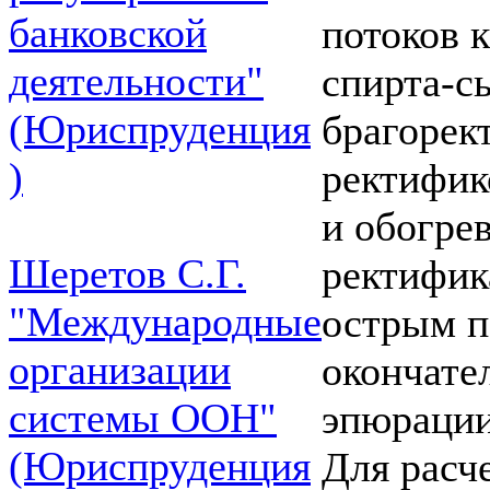
банковской
потоков к
деятельности"
спирта-с
(Юриспруденция
брагорек
)
ректифик
и обогре
Шеретов С.Г.
ректифик
"Международные
острым п
организации
окончате
системы ООН"
эпюрации
(Юриспруденция
Для расче