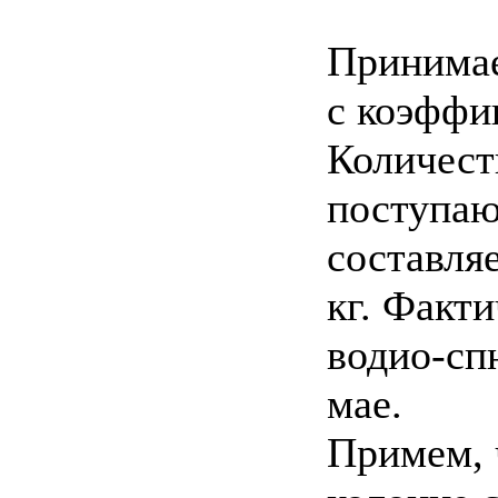
Принимае
с коэффи
Количест
поступаю
составляе
кг. Факт
водио-спн
мае.
Примем, 