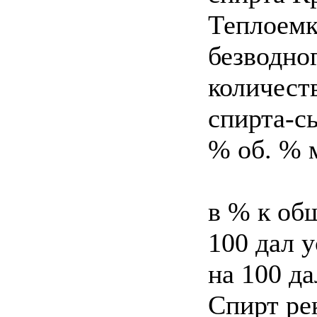
Теплоемк
безводног
количеств
спирта-с
% об. % 
в % к общ
100 дал у
на 100 д
Спирт ре