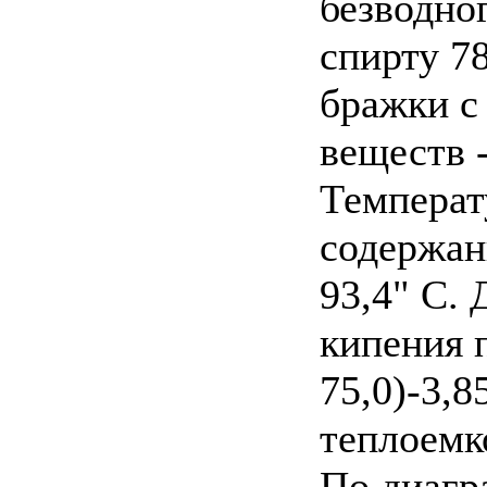
безводно
спирту 78
бражки с
веществ -
Температ
содержан
93,4" С. 
кипения п
75,0)-3,8
теплоемк
По диагр