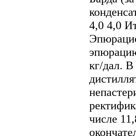
конденса
4,0 4,0 И
Эпюрацио
эпюрацию
кг/дал. 
дистиллят
непастер
ректифик
числе 11,
окончател