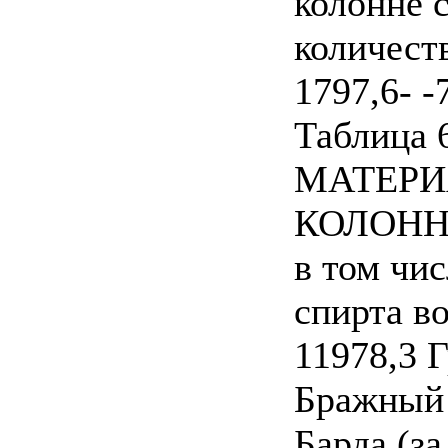
колонне 
количест
1797,6- -
Таблица 
МАТЕРИ
КОЛОН
в том чи
спирта в
11978,3 Г
Бражный 
Барда (за