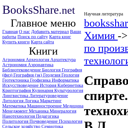
B
ooks
Share
.net
Научная литература
Главное меню
booksshar
Главная
О нас
Добавить материал
Ваши
Химия
-
работы
Поиск по сайту
Карта книг
Купить книги
Карта сайта
по произ
Книги
технолог
Агрономия
Археология
Архитектура
Астрономия
Аэронавтика
Библиотековедение
Биология
География
(физ)
География (эк)
Геодезия
Геология
Справо
Геотектоника
Геофизика
Информатика
Искусствоведение
История
Кибернетика
Криптография
Кулинария
Культурология
спирте
Лингвистика
Литературоведение
Литология
Логика
Маркетинг
Математика
Машиностроение
Медицина
технох
Менеджмент
Механика
Минералогия
Нанотехнология
Педагогика
В.Л.
Политология
Почвоведение
Психология
Сельское хозяйство
Семиотика