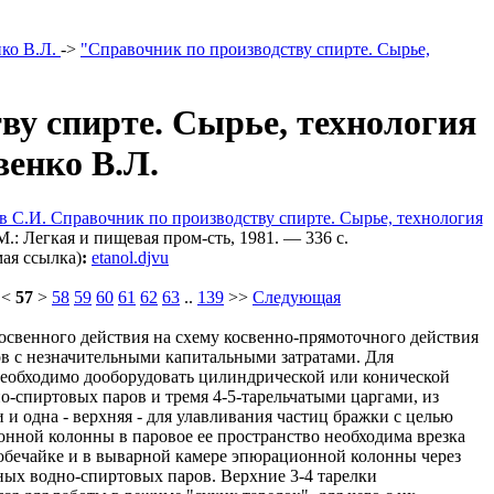
ко В.Л.
->
"Справочник по производству спирте. Сырье,
ву спирте. Сырье, технология
венко В.Л.
ов С.И. Справочник по производству спирте. Сырье, технология
: Легкая и пищевая пром-сть, 1981. — 336 c.
ая ссылка)
:
etanol.djvu
<
57
>
58
59
60
61
62
63
..
139
>>
Следующая
освенного действия на схему косвенно-прямоточного действия
в с незначительными капитальными затратами. Для
еобходимо дооборудовать цилиндрической или конической
о-спиртовых паров и тремя 4-5-тарельчатыми царгами, из
и одна - верхняя - для улавливания частиц бражки с целью
нной колонны в паровое ее пространство необходима врезка
обечайке и в выварной камере эпюрационной колонны через
ых водно-спиртовых паров. Верхние 3-4 тарелки