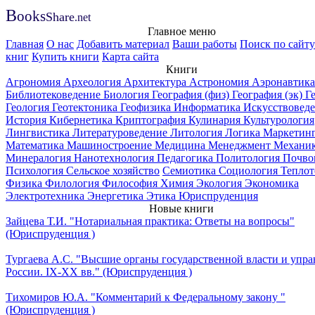
B
ooks
Share
.net
Главное меню
Главная
О нас
Добавить материал
Ваши работы
Поиск по сайту
книг
Купить книги
Карта сайта
Книги
Агрономия
Археология
Архитектура
Астрономия
Аэронавтика
Библиотековедение
Биология
География (физ)
География (эк)
Г
Геология
Геотектоника
Геофизика
Информатика
Искусствовед
История
Кибернетика
Криптография
Кулинария
Культурология
Лингвистика
Литературоведение
Литология
Логика
Маркетин
Математика
Машиностроение
Медицина
Менеджмент
Механи
Минералогия
Нанотехнология
Педагогика
Политология
Почво
Психология
Сельское хозяйство
Семиотика
Социология
Теплот
Физика
Филология
Философия
Химия
Экология
Экономика
Электротехника
Энергетика
Этика
Юриспруденция
Новые книги
Зайцева Т.И. "Нотариальная практика: Ответы на вопросы"
(Юриспруденция )
Тургаева А.С. "Высшие органы государственной власти и упра
России. IХ-ХХ вв." (Юриспруденция )
Тихомиров Ю.А. "Комментарий к Федеральному закону "
(Юриспруденция )