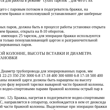
 для работы в режиме "сухих тарелок", для чего с их
его с паровым потоком в подогреватель бражки, на
телем бражки и пеноловушкой устанавливают две шиберные
ых паров, должна быть в процессе работы установки открыта
ем бражки, открыта на 8-10 оборотов.
т, имеющих 25 тарелок, для эпюрации бражки используются
я только пеноулавливающей царгон и разграничительной
юрированных паров.
ОЙ КОЛОННЕ, ВЫСОТЫ ВСТАВКИ И ДИАМЕТРА
ТАНОВКИ
и Диаметр трубопровода для эпюрированных паров, мм
1 22-23 350 250 3000 6-8 17-18 400 300 6000 6-8 17-18 500 400
аканы нижней царги должны быть наращены на высоту
ую фазу верхней тарелки выварной части бражной колонны.
 водно-спиртовыми парами бражной колонны острый пар в
ис. 12). Бражка, нагретая в подогревателе водно-спиртовыми
, направляется в сепаратор, освобождается в нем от диоксида
ной части бражной колонны. Выделенные при эпюрации бражки