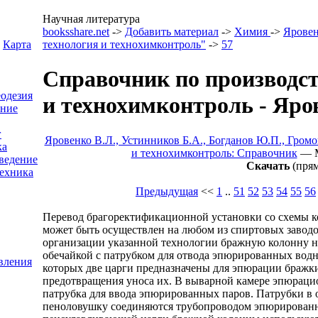
Научная литература
booksshare.net
->
Добавить материал
->
Химия
->
Яровен
Карта
технология и технохимконтроль"
->
57
Справочник по производст
еодезия
и технохимконтроль - Яро
ение
г
Яровенко В.Л., Устинников Б.А., Богданов Ю.П., Гром
ка
и технохимконтроль: Справочник
— M.
ведение
Скачать
(прям
ехника
Предыдущая
<<
1
..
51
52
53
54
55
56
Перевод брагоректификационной установки со схемы к
может быть осуществлен на любом из спиртовых заводо
организации указанной технологии бражную колонну н
обечайкой с патрубком для отвода эпюрированных водн
вления
которых две царги предназначены для эпюрации бражки 
предотвращения уноса их. В выварной камере эпюрацио
патрубка для ввода эпюрированных паров. Патрубки в 
пеноловушку соединяются трубопроводом эпюрированн