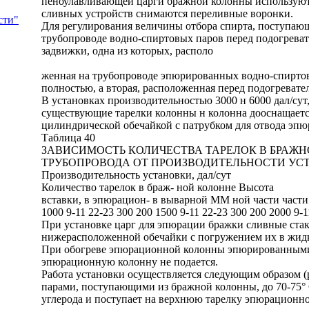
пеноулавливающей царги бражной колонны используются
сливных устройств снимаются переливные воронки.
сти"
Для регулирования величины отбора спирта, поступающ
трубопроводе водно-спиртовых паров перед подогрева
задвижки, одна из которых, располо
женная на трубопроводе эпюрированных водно-спиртов
полностью, а вторая, расположенная перед подогревател
В установках производительностью 3000 н 6000 дал/су
существующие тарелки колонны н колонна дооснащаетс
цилиндрической обечайкой с патрубком для отвода эп
Таблица 40
ЗАВИСИМОСТЬ КОЛИЧЕСТВА ТАРЕЛОК В БРАЖН
ТРУБОПРОВОДА ОТ ПРОИЗВОДИТЕЛЬНОСТИ УС
Производительность установки, дал/сут
Количество тарелок в браж- ной колонне Высота
вставки, в эпюрацион- в выварной MM ной части част
1000 9-11 22-23 300 200 1500 9-11 22-23 300 200 2000 9-1
При установке царг для эпюрации бражки сливные ст
нижерасположенной обечайки с погружением их в жидк
При обогреве эпюрационной колонны эпюрированными
эпюрационную колонну не подается.
Работа установки осуществляется следующим образом (р
парами, поступающими из бражной колонны, до 70-75° С
углерода и поступает на верхнюю тарелку эпюрацион