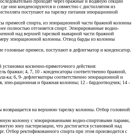
оследовательно проходят через бражные и водяную секции
 где они конденсируются и совместно с дистиллятом из
дистиллята поступают на тарелку питания эпюрационной
сы примесей спирта, из эпюрационной части бражной колонны
з нее полностью отгоняется спирт. Эпюрированные водио-
женной над верхней тарелкой выварной части бражной
амеру эпюрационной колонны. Отвод барды из колонны
 головные примеси, поступают в дефлегматор и конденсатор.
й установки косвенно-прямоточного действия:
тель бражки; 4, 7, 10 - конденсаторы соответственно бражной,
ш-ка; 6, 9- дефлегматоры соответственно эпюрационной и
, эпю-рационная и бражная колонны; 12 - бардоотводчик; 14 -
мы возвращается на верхнюю тарелку колонны. Отбор головной
нонную колонну с эпюрированными водно-спиртовымн парами,
итую зону пастеризации, что достигается установкой над
арг. Отбор ректификованного спирта при этом производится с