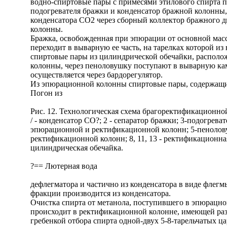
водно-спиртовые пары с примесями этилового спирта п
подогревателя бражки и конденсатор бражной колонны,
конденсатора CO2 через сборный коллектор бражного 
колонны.
Бражка, освобожденная при эпюрации от основной мас
переходит в выварную ее часть, на тарелках которой и
спиртовые пары из цилиндрической обечайки, располо
колонны, через пеноловушку поступают в выварную к
осуществляется через бардорегулятор.
Из эпюрационной колонны спиртовые пары, содержащие
Погон из
Рис. 12. Технологическая схема брагоректификационно
/ - конденсатор СО?; 2 - сепаратор бражки; 3-подогрева
эпюрационной и ректификационной колонн; 5-пенолову
ректификационной колонн; 8, 11, 13 - ректификационная
цилиндрическая обечайка.
?== Лютерная вода
дефлегматора и частично из конденсатора в виде флег
фракции производится из конденсатора.
Очистка спирта от метанола, поступившего в эпюрац
происходит в ректификационной колонне, имеющей разв
гребенкой отбора спирта одной-двух 5-8-тарельчатых ц