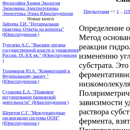
Философия
Химия
Экология
Экономика
Электротехника
Предыдущая
<<
1
..
11
Энергетика
Этика
Юриспруденция
Новые книги
Зайцева Т.И. "Нотариальная
Определение о
практика: Ответы на вопросы"
(Юриспруденция )
Метод основан
реакции гидро
Тургаева А.С. "Высшие органы
государственной власти и управления
изменению угл
России. IХ-ХХ вв." (Юриспруденция
)
субстрата. Это
Тихомиров Ю.А. "Комментарий к
ферментативно
Федеральному закону "
(Юриспруденция )
низкомолекуля
Поляриметриче
Суханова Е.А. "Правовое
регулирование банковской
зависимости у
деятельности" (Юриспруденция )
раствора субс
Шеретов С.Г. "Международные
организации системы ООН"
фермента, взя
(Юриспруденция )