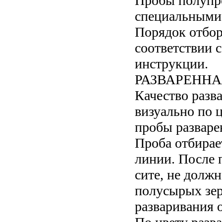
Пробы полупро
специальными 
Порядок отбор
соответствии 
инструкции.
РАЗВАРЕНН
Качество разв
визуально по 
пробы разваре
Проба отбирае
линии. После 
сите, не долж
полусырых зер
разваривания 