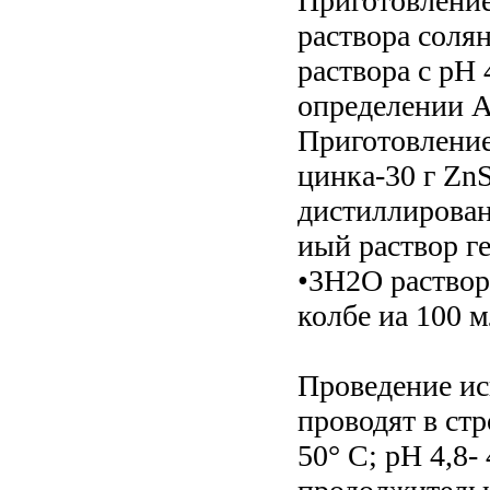
Приготовление 
раствора соля
раствора с рН 
определении A
Приготовление
цинка-30 г Zn
дистиллирован
иый раствор г
•3H2O раствор
колбе иа 100 м
Проведение и
проводят в ст
50° С; рН 4,8-