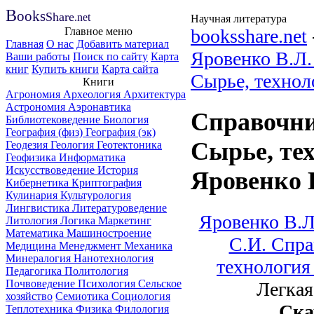
B
ooks
Share
.net
Научная литература
Главное меню
booksshare.net
Главная
О нас
Добавить материал
Яровенко В.Л
Ваши работы
Поиск по сайту
Карта
книг
Купить книги
Карта сайта
Сырье, технол
Книги
Агрономия
Археология
Архитектура
Астрономия
Аэронавтика
Справочни
Библиотековедение
Биология
География (физ)
География (эк)
Сырье, те
Геодезия
Геология
Геотектоника
Геофизика
Информатика
Искусствоведение
История
Яровенко 
Кибернетика
Криптография
Кулинария
Культурология
Лингвистика
Литературоведение
Яровенко В.Л
Литология
Логика
Маркетинг
Математика
Машиностроение
С.И. Спра
Медицина
Менеджмент
Механика
Минералогия
Нанотехнология
технология
Педагогика
Политология
Почвоведение
Психология
Сельское
Легкая
хозяйство
Семиотика
Социология
Ска
Теплотехника
Физика
Филология