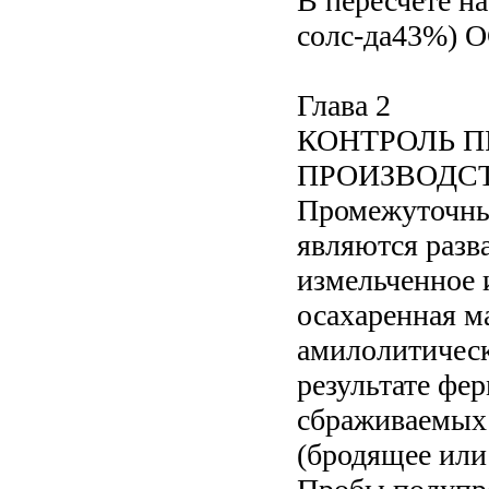
В пересчете н
солс-да43%) OC
Глава 2
КОНТРОЛЬ 
ПРОИЗВОДС
Промежуточны
являются разв
измельченное 
осахаренная м
амилолитическ
результате фе
сбраживаемых 
(бродящее или