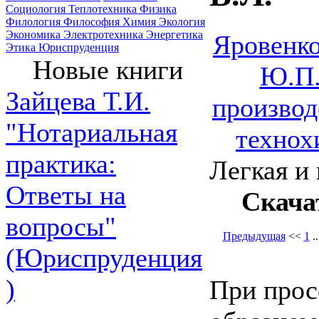
Социология
Теплотехника
Физика
Филология
Философия
Химия
Экология
Экономика
Электротехника
Энергетика
Яровенко
Этика
Юриспруденция
Новые книги
Ю.П.
Зайцева Т.И.
производ
"Нотариальная
технох
практика:
Легкая и 
Ответы на
Скача
вопросы"
Предыдущая
<<
1
.
(Юриспруденция
)
При прос