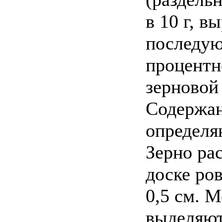
в 10 г, в
последую
процентн
зерновой 
Содержан
определяю
Зерно ра
доске ро
0,5 см. 
выделяют