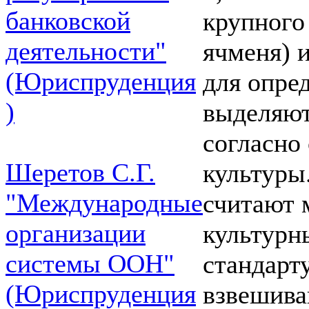
банковской
крупного
деятельности"
ячменя) и
(Юриспруденция
для опре
)
выделяют
согласно
Шеретов С.Г.
культуры
"Международные
считают 
организации
культурн
системы ООН"
стандарту
(Юриспруденция
взвешива