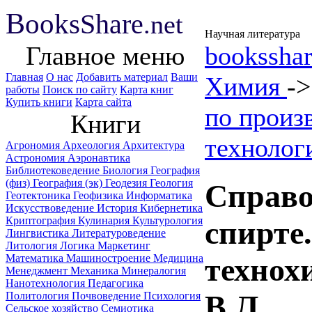
B
ooks
Share
.net
Научная литература
Главное меню
booksshar
Главная
О нас
Добавить материал
Ваши
Химия
-
работы
Поиск по сайту
Карта книг
Купить книги
Карта сайта
по произ
Книги
технолог
Агрономия
Археология
Архитектура
Астрономия
Аэронавтика
Библиотековедение
Биология
География
(физ)
География (эк)
Геодезия
Геология
Справо
Геотектоника
Геофизика
Информатика
Искусствоведение
История
Кибернетика
Криптография
Кулинария
Культурология
спирте
Лингвистика
Литературоведение
Литология
Логика
Маркетинг
Математика
Машиностроение
Медицина
технох
Менеджмент
Механика
Минералогия
Нанотехнология
Педагогика
В.Л.
Политология
Почвоведение
Психология
Сельское хозяйство
Семиотика