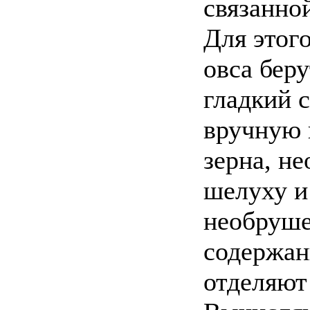
связанно
Для этог
овса беру
гладкий 
вручную 
зерна, н
шелуху и
необруше
содержан
отделяют