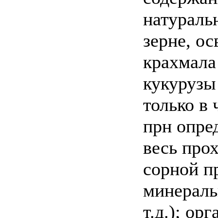
натураль
зерне, о
крахмала
кукурузы
только в
прн опре
весь прох
сорной п
минераль
т.д.); ор