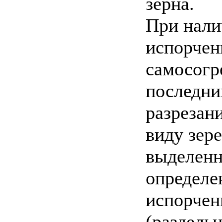
зерна.
При нали
испорчен
самосогр
последни
разрезан
виду зере
выделенн
определе
испорчен
(раздель