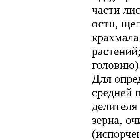
части лис
остн, щеп
крахмала
растений
головню)
Для опре
средней 
делителя
зерна, о
(испорче