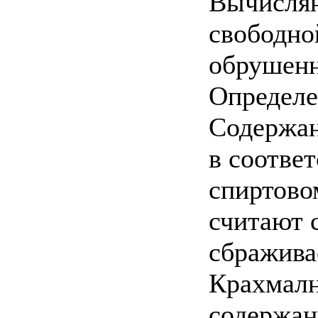
Вычисляю
свободно
обрушенн
Определе
Содержан
в соотве
спиртово
считают 
сбражива
Крахмалн
содержан