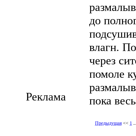
размалыв
до полно
подсушив
влагн. П
через сит
помоле ку
размалыв
Реклама
пока весь
Предыдущая
<<
1
.