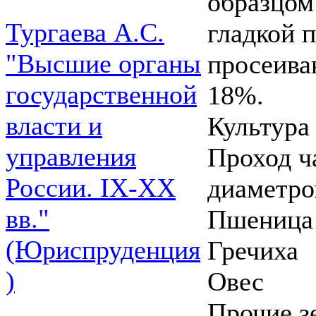
образцом
Тургаева А.С.
гладкой 
"Высшие органы
просеива
государственной
18%.
власти и
Культура
управления
Проход ч
России. IХ-ХХ
диаметро
вв."
Пшеница
(Юриспруденция
Гречиха
)
Овес
Прочие з