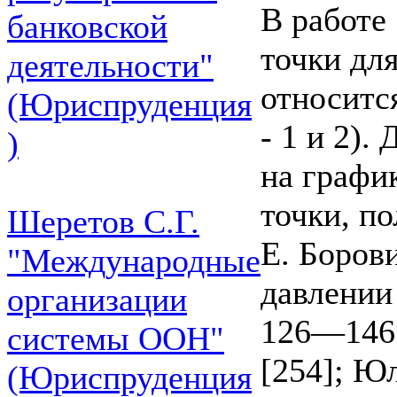
В работе
банковской
точки для
деятельности"
относитс
(Юриспруденция
- 1 и 2).
)
на графи
точки, п
Шеретов С.Г.
Е. Борови
"Международные
давлении
организации
126—146°
системы ООН"
[254]; Ю
(Юриспруденция