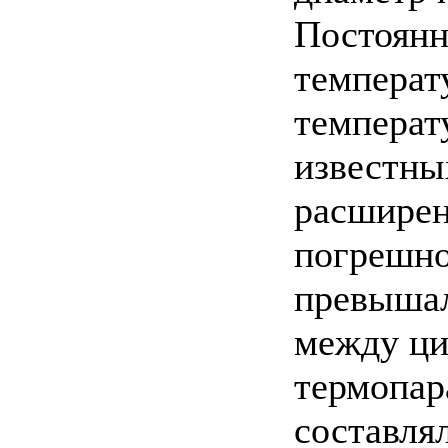
Постоянн
температу
температ
известны
расширен
погрешно
превышал
между ци
термопар
составля