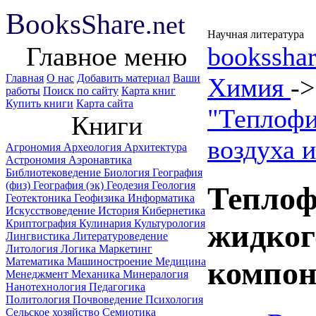
B
ooks
Share
.net
Научная литература
Главное меню
booksshar
Главная
О нас
Добавить материал
Ваши
Химия
-
работы
Поиск по сайту
Карта книг
Купить книги
Карта сайта
"Теплофи
Книги
воздуха 
Агрономия
Археология
Архитектура
Астрономия
Аэронавтика
Библиотековедение
Биология
География
(физ)
География (эк)
Геодезия
Геология
Теплоф
Геотектоника
Геофизика
Информатика
Искусствоведение
История
Кибернетика
Криптография
Кулинария
Культурология
жидкого
Лингвистика
Литературоведение
Литология
Логика
Маркетинг
Математика
Машиностроение
Медицина
компон
Менеджмент
Механика
Минералогия
Нанотехнология
Педагогика
Политология
Почвоведение
Психология
Сельское хозяйство
Семиотика