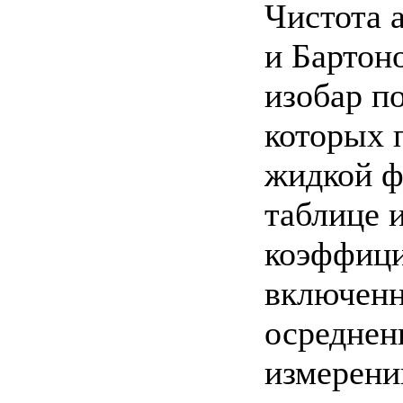
Чистота 
и Бартон
изобар п
которых 
жидкой ф
таблице и
коэффици
включенн
осреднен
измерени