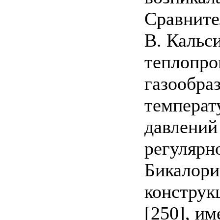
Сравните
В. Кальси
теплопро
газообраз
температ
давлений
регулярн
Бикалори
конструкц
[250], и