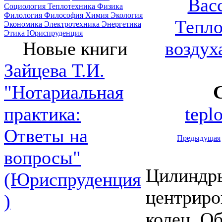
Вас
Социология
Теплотехника
Физика
Филология
Философия
Химия
Экология
Тепло
Экономика
Электротехника
Энергетика
Этика
Юриспруденция
воздух
Новые книги
Зайцева Т.И.
"Нотариальная
tepl
практика:
Ответы на
Предыдущая
вопросы"
Цилиндры
(Юриспруденция
центриро
)
колец. О