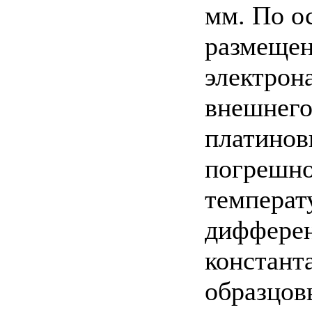
мм. По о
размеще
электрон
внешнего
платинов
погрешно
температ
диффере
констант
образцов