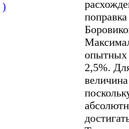
расхожде
)
поправка
Боровико
Максимал
опытных 
2,5%. Дл
величина
поскольк
абсолютн
достигать