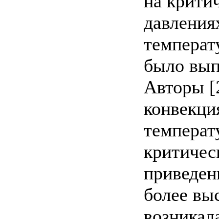
на критич
давлениях
температ
было вып
Авторы [2
конвекци
темпера
критичес
приведен
более вы
возникал