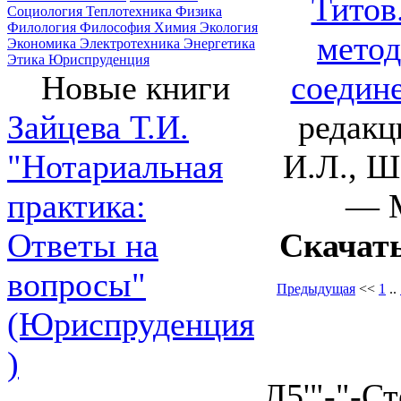
Титов
Социология
Теплотехника
Физика
Филология
Философия
Химия
Экология
метод
Экономика
Электротехника
Энергетика
Этика
Юриспруденция
соедин
Новые книги
редакц
Зайцева Т.И.
И.Л., Ш
"Нотариальная
— М
практика:
Скачат
Ответы на
вопросы"
Предыдущая
<<
1
..
(Юриспруденция
)
Л5'"-"-С