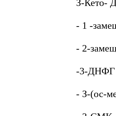
З-Кето- Д
- 1 -зам
- 2-заме
-3-ДНФГ
- З-(ос-