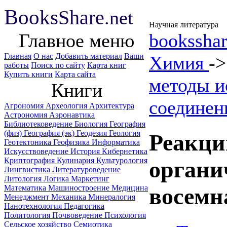
B
ooks
Share
.net
Научная литература
Главное меню
booksshar
Главная
О нас
Добавить материал
Ваши
Химия
-
работы
Поиск по сайту
Карта книг
Купить книги
Карта сайта
методы и
Книги
соединен
Агрономия
Археология
Архитектура
Астрономия
Аэронавтика
Библиотековедение
Биология
География
(физ)
География (эк)
Геодезия
Геология
Реакци
Геотектоника
Геофизика
Информатика
Искусствоведение
История
Кибернетика
Криптография
Кулинария
Культурология
органи
Лингвистика
Литературоведение
Литология
Логика
Маркетинг
Математика
Машиностроение
Медицина
восемн
Менеджмент
Механика
Минералогия
Нанотехнология
Педагогика
Политология
Почвоведение
Психология
Сельское хозяйство
Семиотика