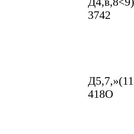
Д4,в,8<
3742
Д5,7,»(1
418O