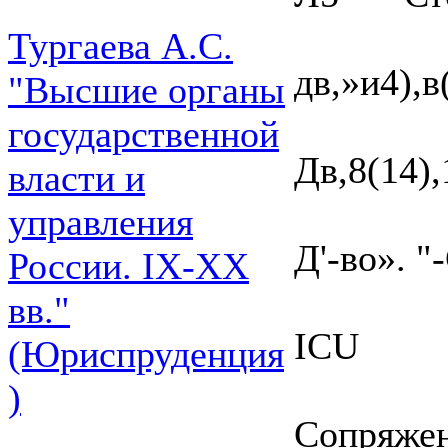
Тургаева А.С.
дв,»и4),
"Высшие органы
государственной
Дв,8(14)
власти и
управления
Д'-во». 
России. IХ-ХХ
вв."
ICU
(Юриспруденция
)
Сопряжен