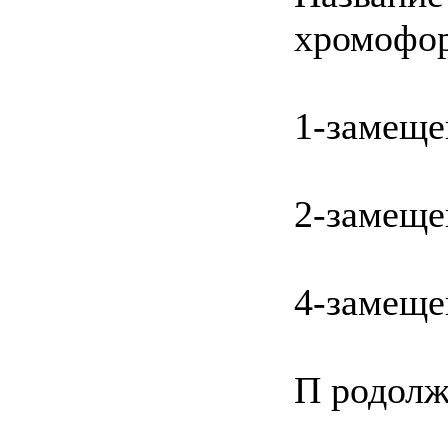
хромофо
1-замещ
2-замещ
4-замещ
П родолж