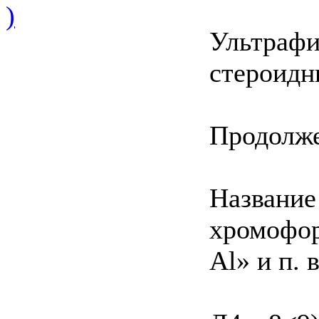
)
Ультрафи
стероидн
Продолж
Название
хромофо
Al» и п. 