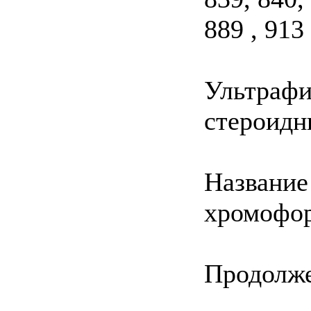
889 , 913 
Ультрафи
стероидн
Название
хромофо
Продолж