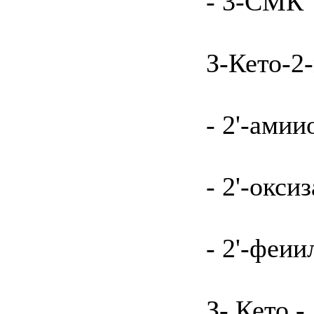
- 3-СМК
З-Кето-2
- 2'-ами
- 2'-окс
- 2'-феи
З- Кето -