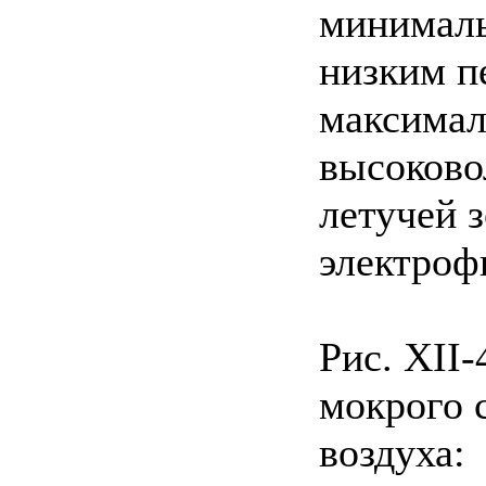
минималь
низким п
максимал
высоково
летучей 
электроф
Рис. ХІІ
мокрого 
воздуха: