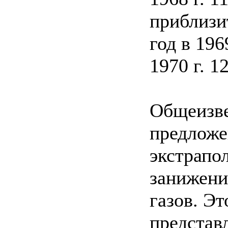
приблизи
год в 196
1970 г. 1
Общеизве
предложе
экстрапо
занижени
газов. Э
представ