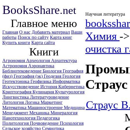
B
ooks
Share
.net
Научная литература
Главное меню
booksshar
Главная
О нас
Добавить материал
Ваши
Химия
-
работы
Поиск по сайту
Карта книг
Купить книги
Карта сайта
очистка г
Книги
Агрономия
Археология
Архитектура
Промыш
Астрономия
Аэронавтика
Библиотековедение
Биология
География
(физ)
География (эк)
Геодезия
Геология
Страус
Геотектоника
Геофизика
Информатика
Искусствоведение
История
Кибернетика
Криптография
Кулинария
Культурология
Лингвистика
Литературоведение
Страус В
Литология
Логика
Маркетинг
Математика
Машиностроение
Медицина
Менеджмент
Механика
Минералогия
М
Нанотехнология
Педагогика
Политология
Почвоведение
Психология
Сельское хозяйство
Семиотика