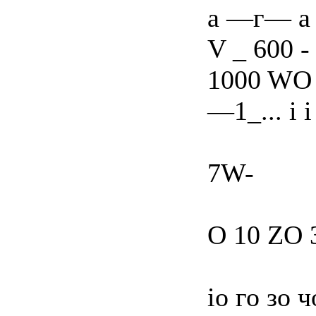
а —г— а 
V _ 600 -
1000 WO
—1_... і і 
7W-
О 10 ZO 
io го зо ч