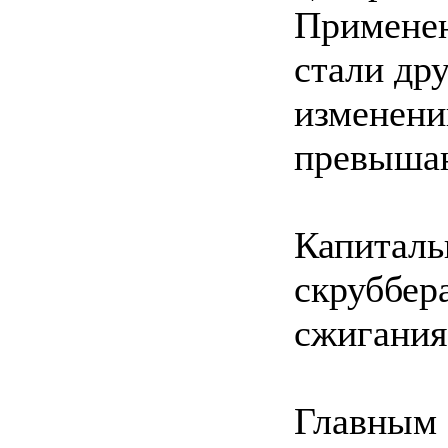
Применен
стали др
изменени
превыша
Капиталь
скруббера
сжигания
Главным 