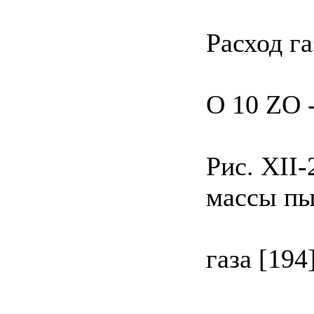
Расход г
О 10 ZO 
Рис. XII
массы пы
газа [194]