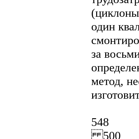
(циклоны
один ква
смонтиров
за восьм
определе
метод, н
изготови
548
500