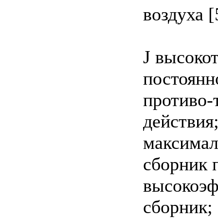
воздуха [
J высоко
постоянн
противо-
действия
максимал
сборник 
высокоэ
сборник;