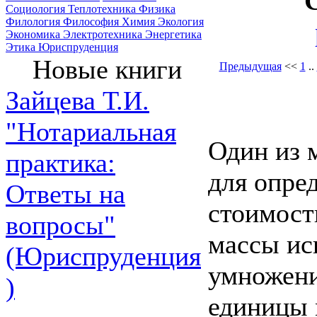
Социология
Теплотехника
Физика
Филология
Философия
Химия
Экология
Экономика
Электротехника
Энергетика
Этика
Юриспруденция
Новые книги
Предыдущая
<<
1
..
Зайцева Т.И.
"Нотариальная
Один из 
практика:
для опре
Ответы на
стоимост
вопросы"
массы ис
(Юриспруденция
умножени
)
единицы 