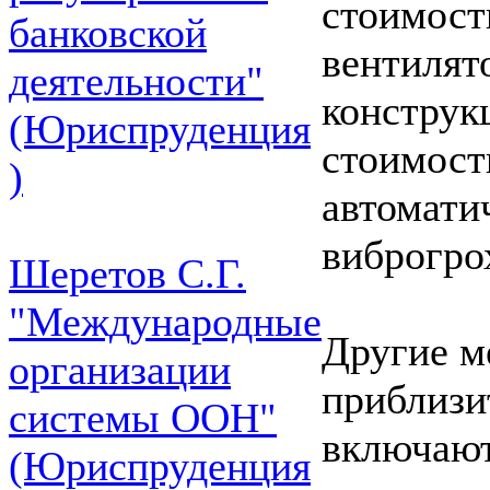
стоимост
банковской
вентилят
деятельности"
конструк
(Юриспруденция
стоимост
)
автомати
виброгро
Шеретов С.Г.
"Международные
Другие м
организации
приблизи
системы ООН"
включают
(Юриспруденция