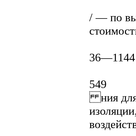
/ — по в
стоимост
36—1144
549
ния для 
изоляции
воздейст