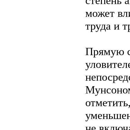
степень 
может вл
труда и т
Прямую с
уловит
непосред
Мунсоном:
отметить
уменьшен
не включ