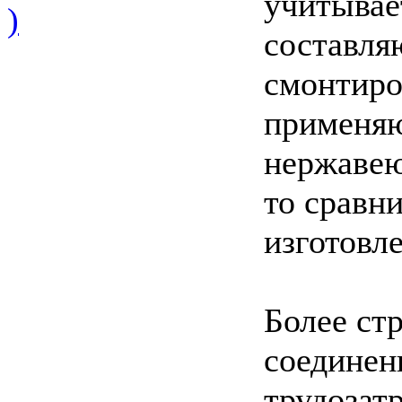
учитывае
)
составля
смонтиро
применяю
нержавею
то сравн
изготовл
Более ст
соединен
трудозат