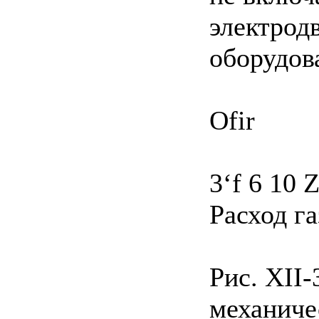
электродв
оборудов
Ofir
3‘f 6 10
Расход га
Рис. XII
механиче