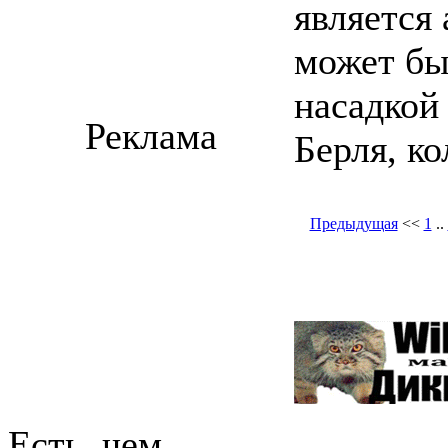
является
может бы
насадкой
Реклама
Берля, ко
Предыдущая
<<
1
..
Есть, чем