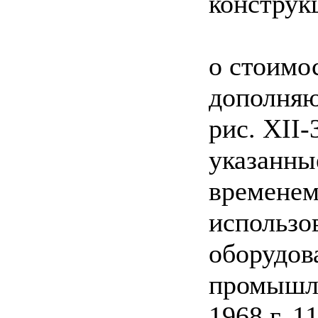
конструк
о стоимо
дополняю
рис. XII-
указанны
временем
использо
оборудов
промышле
1968 г. 