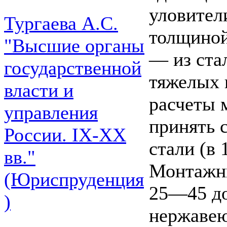
уловител
Тургаева А.С.
толщиной
"Высшие органы
— из ста
государственной
тяжелых 
власти и
расчеты 
управления
принять 
России. IХ-ХХ
стали (в 
вв."
Монтажны
(Юриспруденция
25—45 до
)
нержавею