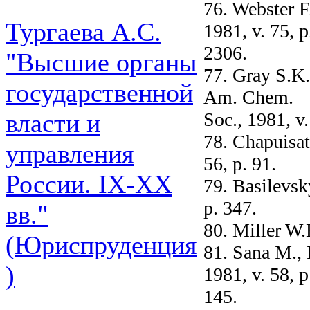
76. Webster F
Тургаева А.С.
1981, v. 75, p
2306.
"Высшие органы
77. Gray S.K.
государственной
Am. Chem.
Soc., 1981, v.
власти и
78. Chapuisat
управления
56, p. 91.
России. IХ-ХХ
79. Basilevsk
p. 347.
вв."
80. Miller W.H
(Юриспруденция
81. Sana М., 
)
1981, v. 58, p
145.