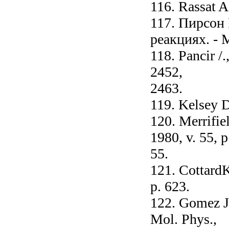
116. Rassat A
117. Пирсон
реакциях. - 
118. Pancir /
2452,
2463.
119. Kelsey D
120. Merrifie
1980, v. 55, p
55.
121. CottardK
p. 623.
122. Gomez J.
Mol. Phys.,