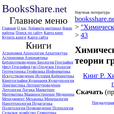
B
ooks
Share
.net
Научная литература
booksshare.n
Главное меню
>
"Химическ
Главная
О нас
Добавить материал
Ваши
работы
Поиск по сайту
Карта книг
>
43
Купить книги
Карта сайта
Книги
Химическ
Агрономия
Археология
Архитектура
Астрономия
Аэронавтика
теории гр
Библиотековедение
Биология
География
(физ)
География (эк)
Геодезия
Геология
Геотектоника
Геофизика
Информатика
Кинг Р. Х
Искусствоведение
История
Кибернетика
Криптография
Кулинария
Культурология
Лингвистика
Литературоведение
Литология
Логика
Маркетинг
Скачать
(пр
Математика
Машиностроение
Медицина
Менеджмент
Механика
Минералогия
Предыдуща
Нанотехнология
Педагогика
Политология
Почвоведение
Психология
Сельское хозяйство
Семиотика