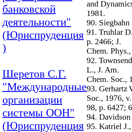
and Dynamics 
банковской
1981.
деятельности"
90. Siegbahn 
91. Truhlar D
(Юриспруденция
p. 2466; J.
)
Chem. Phys., 
92. Townsend
L., J. Am.
Шеретов С.Г.
Chem. Soc., 1
"Международные
93. Gerhartz 
Soc., 1976, v.
организации
98, p. 6427; 
системы ООН"
94. Davidson 
(Юриспруденция
95. Katriel J