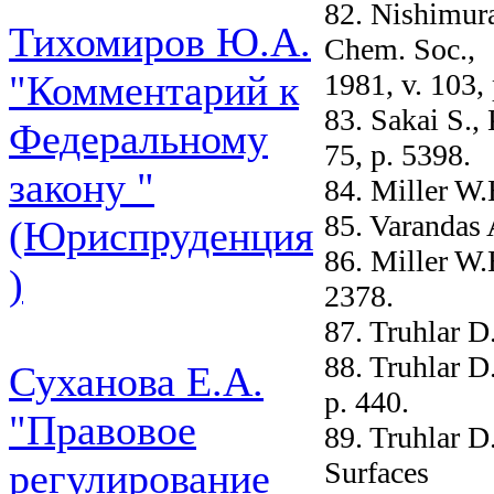
82. Nishimura
Тихомиров Ю.А.
Chem. Soc.,
1981, v. 103,
"Комментарий к
83. Sakai S.,
Федеральному
75, p. 5398.
закону "
84. Miller W.
85. Varandas 
(Юриспруденция
86. Miller W.
)
2378.
87. Truhlar D
88. Truhlar D
Суханова Е.А.
p. 440.
"Правовое
89. Truhlar D
Surfaces
регулирование