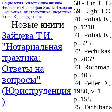
68.- Lin J., L
Социология
Теплотехника
Физика
Филология
Философия
Химия
Экология
69. Light J.C.
Экономика
Электротехника
Энергетика
Этика
Юриспруденция
70. Poliak E.
Новые книги
p. 1218.
Зайцева Т.И.
71. Poliak E.
p. 325.
"Нотариальная
72. Pechukas 
практика:
p. 2062.
73. Rothman M
Ответы на
p. 405.
вопросы"
74. Feller D.
(Юриспруденция
1980, v. 1,
p. 158.
)
75. Tachibana