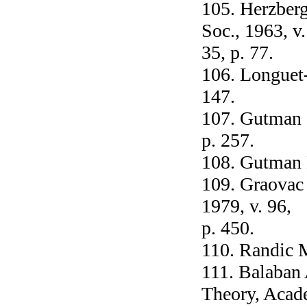
105. Herzberg
Soc., 1963, v.
35, p. 77.
106. Longuet-
147.
107. Gutman I
p. 257.
108. Gutman L
109. Graovac 
1979, v. 96,
p. 450.
110. Randic М
111. Balaban 
Theory, Acad