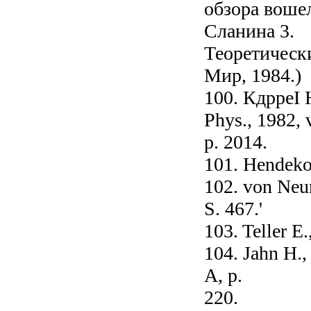
обзора вошел
Сланина 3.
Теоретически
Мир, 1984.)
100. КдрреI 
Phys., 1982, v
p. 2014.
101. Hendekov
102. von Neum
S. 467.'
103. Teller E.
104. Jahn H.,
A, p.
220.