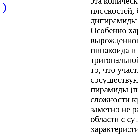
эта коничес
)
плоскостей,
дипирамиды 
Особенно ха
вырожденног
пинакоида и
тригонально
то, что учас
сосуществую
пирамиды (п
сложности кр
заметно не 
области с с
характеристи