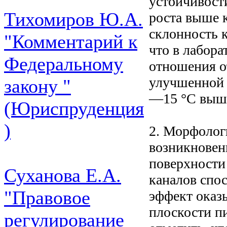
устойчивост
Тихомиров Ю.А.
роста выше 
склонность к
"Комментарий к
что в лабор
Федеральному
отношения от
улучшенной 
закону "
—15 °С выше
(Юриспруденция
)
2. Морфолог
возникновен
поверхности 
Суханова Е.А.
каналов спо
"Правовое
эффект оказы
плоскости пи
регулирование