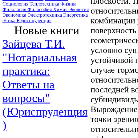
плоскости. 
Социология
Теплотехника
Физика
относительн
Филология
Философия
Химия
Экология
Экономика
Электротехника
Энергетика
комбинации 
Этика
Юриспруденция
Новые книги
поверхность 
геометричес
Зайцева Т.И.
условию сущ
"Нотариальная
устойчивой г
практика:
случае тормо
относительно
Ответы на
последней в
вопросы"
субиндивиды
Вырождение 
(Юриспруденция
точки зрения
)
относительно