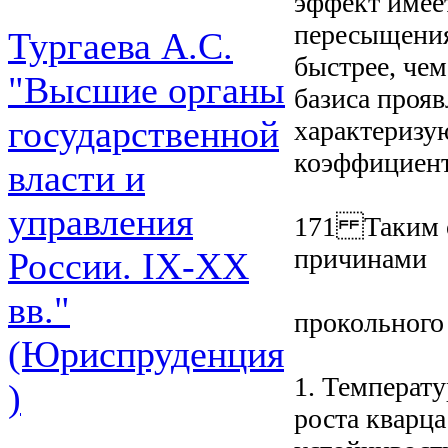
эффект имее
пересыщения
Тургаева А.С.
быстрее, чем
"Высшие органы
базиса прояв
государственной
характериз
коэффициент
власти и
управления
171 Таким о
причинами
России. IХ-ХХ
вв."
прокольного
(Юриспруденция
1. Температ
)
роста кварц