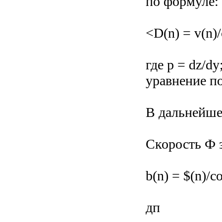
по формуле:
<D(n) = v(n)/
где p = dz/dy
уравнение п
В дальнейшем
Скорость Ф 
b(n) = $(n)/c
дп