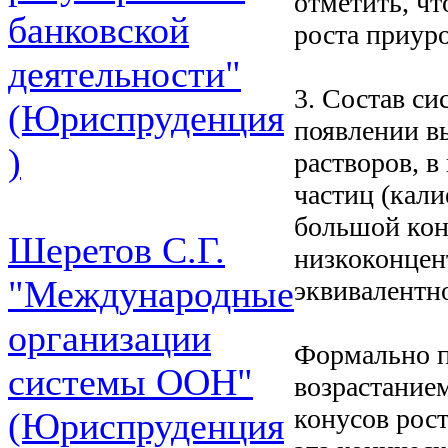
отметить, чт
банковской
роста приуро
деятельности"
3. Состав си
(Юриспруденция
появлении в
)
растворов, 
частиц (кал
большой кон
Шеретов С.Г.
низкоконцен
"Международные
эквивалентно
организации
Формально п
системы ООН"
возрастание
конусов рост
(Юриспруденция