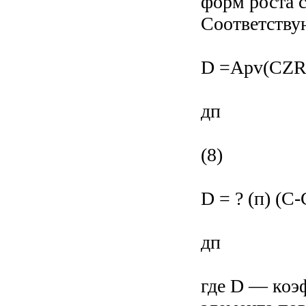
форм роста 
Соответству
D =Apv(CZR)
дп
(8)
D = ? (п) (C-
дп
где D — коэ