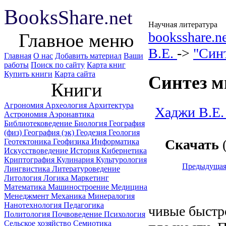
B
ooks
Share
.net
Научная литература
booksshare.n
Главное меню
В.Е.
->
"Син
Главная
О нас
Добавить материал
Ваши
работы
Поиск по сайту
Карта книг
Купить книги
Карта сайта
Синтез м
Книги
Агрономия
Археология
Архитектура
Хаджи В.Е.
Астрономия
Аэронавтика
Библиотековедение
Биология
География
(физ)
География (эк)
Геодезия
Геология
Скачать
(
Геотектоника
Геофизика
Информатика
Искусствоведение
История
Кибернетика
Криптография
Кулинария
Культурология
Предыдуща
Лингвистика
Литературоведение
Литология
Логика
Маркетинг
Математика
Машиностроение
Медицина
Менеджмент
Механика
Минералогия
Нанотехнология
Педагогика
чивые быстр
Политология
Почвоведение
Психология
Сельское хозяйство
Семиотика