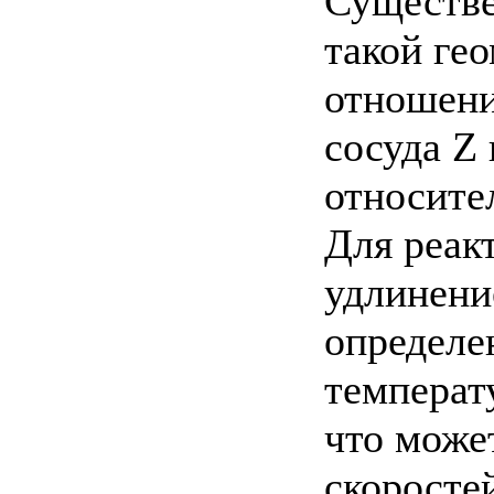
Существе
такой ге
отношени
сосуда Z 
относител
Для реак
удлинени
определе
температ
что може
скоросте