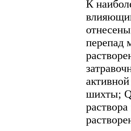
К наибол
влияющим
отнесены
перепад 
растворе
затравоч
активной
шихты; Q
раствора
растворен