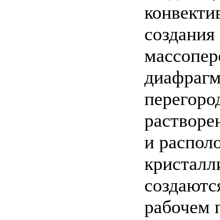
конвекти
создания
массопер
диафраг
перегоро
растворе
и распол
кристалл
создаютс
рабочем 