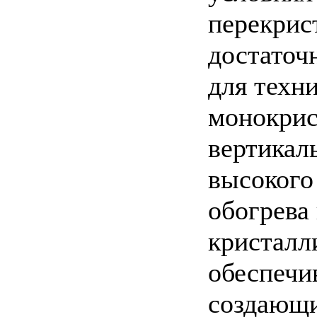
перекрис
достаточ
для техн
монокрис
вертикал
высокого
обогрева
кристалл
обеспечи
создающи