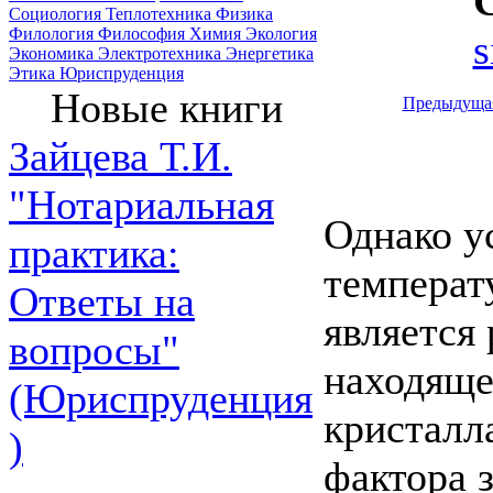
Социология
Теплотехника
Физика
Филология
Философия
Химия
Экология
s
Экономика
Электротехника
Энергетика
Этика
Юриспруденция
Новые книги
Предыдуща
Зайцева Т.И.
"Нотариальная
Однако у
практика:
температ
Ответы на
является
вопросы"
находяще
(Юриспруденция
кристалл
)
фактора з