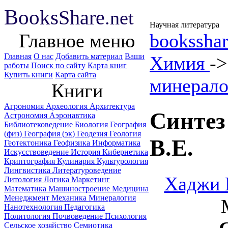
B
ooks
Share
.net
Научная литература
Главное меню
booksshar
Главная
О нас
Добавить материал
Ваши
Химия
-
работы
Поиск по сайту
Карта книг
Купить книги
Карта сайта
минерало
Книги
Агрономия
Археология
Архитектура
Синтез
Астрономия
Аэронавтика
Библиотековедение
Биология
География
(физ)
География (эк)
Геодезия
Геология
В.Е.
Геотектоника
Геофизика
Информатика
Искусствоведение
История
Кибернетика
Криптография
Кулинария
Культурология
Лингвистика
Литературоведение
Хаджи 
Литология
Логика
Маркетинг
Математика
Машиностроение
Медицина
Менеджмент
Механика
Минералогия
Нанотехнология
Педагогика
Политология
Почвоведение
Психология
Сельское хозяйство
Семиотика