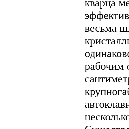
кварца м
эффектив
весьма ш
кристалл
одинаков
рабочим 
сантиметр
крупног
автоклав
нескольк