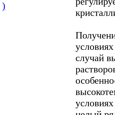
регулиру
)
кристалл
Получени
условиях
случай в
растворо
особенно
высокоте
условиях
целый ря