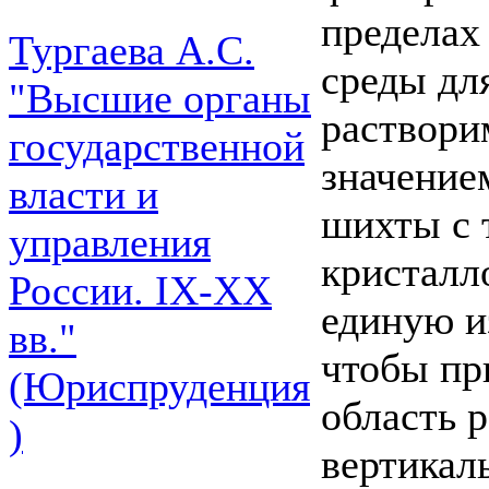
пределах
Тургаева А.С.
среды дл
"Высшие органы
раствори
государственной
значение
власти и
шихты с 
управления
кристалл
России. IХ-ХХ
единую и
вв."
чтобы пр
(Юриспруденция
область 
)
вертикал