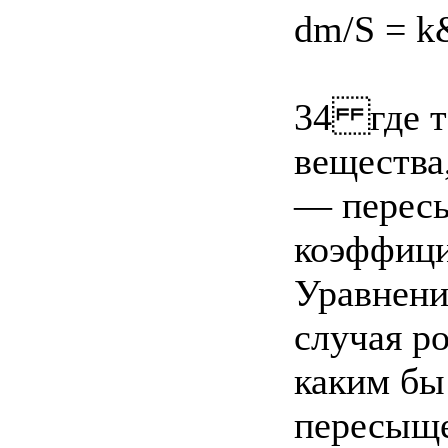
dm/S = k
34 где т
вещества
— пересы
коэффици
Уравнени
случая ро
каким бы
пересыще