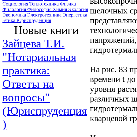
высокопрочн
Социология
Теплотехника
Физика
щелочных ср
Филология
Философия
Химия
Экология
Экономика
Электротехника
Энергетика
представляю
Этика
Юриспруденция
Новые книги
технологиче
напряжений,
Зайцева Т.И.
гидротермал
"Нотариальная
практика:
На рис. 83 
времени t д
Ответы на
уровня раст
вопросы"
различных щ
гидротермал
(Юриспруденция
кварцевой г
)