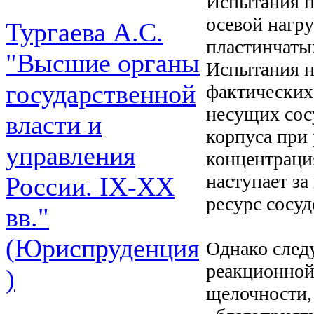
Испытания п
осевой нагру
Тургаева А.С.
пластинчаты
"Высшие органы
Испытания на
государственной
фактических
несущих сосу
власти и
корпуса при
управления
концентраци
наступает з
России. IХ-ХХ
ресурс сосуд
вв."
(Юриспруденция
Однако следу
реакционной
)
щелочности,