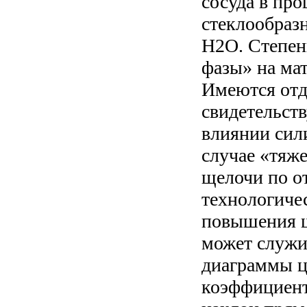
сосуда в про
стеклообраз
H2O. Степен
фазы» на мат
Имеются отд
свидетельст
влиянии сил
случае «тяж
щелочи по о
технологиче
повышения щ
может служи
диаграммы ц
коэффициент