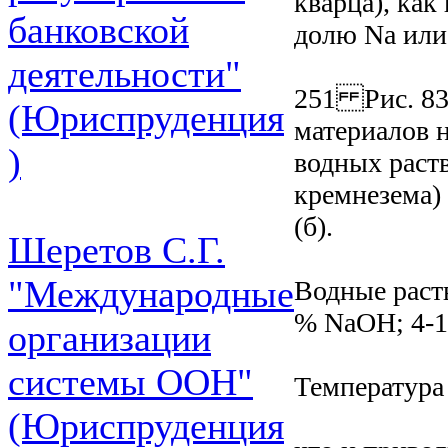
кварца), ка
банковской
долю Na или
деятельности"
251 Рис. 83
(Юриспруденция
материалов 
)
водных раст
кремнезема)
(б).
Шеретов С.Г.
"Международные
Водные раст
% NaOH; 4-1
организации
системы ООН"
Температура
(Юриспруденция