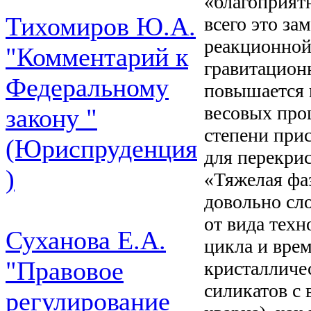
«благоприят
Тихомиров Ю.А.
всего это за
реакционной 
"Комментарий к
гравитацион
Федеральному
повышается 
весовых проц
закону "
степени при
(Юриспруденция
для перекрис
)
«Тяжелая фаз
довольно сл
от вида техн
Суханова Е.А.
цикла и вре
"Правовое
кристалличе
силикатов с
регулирование