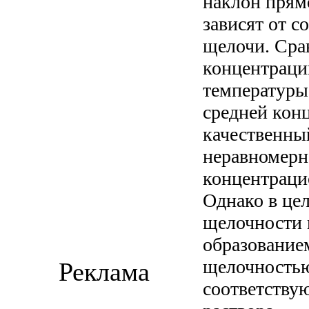
наклон прямо
зависят от с
щелочи. Сра
концентраци
температуры
средней кон
качественный
неравномерно
концентраци
Однако в це
щелочности в
образование
щелочностью
Реклама
соответству