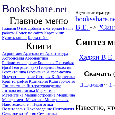
B
ooks
Share
.net
Научная литература
booksshare.n
Главное меню
В.Е.
->
"Син
Главная
О нас
Добавить материал
Ваши
работы
Поиск по сайту
Карта книг
Купить книги
Карта сайта
Синтез м
Книги
Агрономия
Археология
Архитектура
Хаджи В.Е.
Астрономия
Аэронавтика
Библиотековедение
Биология
География
(физ)
География (эк)
Геодезия
Геология
Скачать
(
Геотектоника
Геофизика
Информатика
Искусствоведение
История
Кибернетика
Криптография
Кулинария
Культурология
Предыдущая
<<
1
.
Лингвистика
Литературоведение
Литология
Логика
Маркетинг
Математика
Машиностроение
Медицина
Менеджмент
Механика
Минералогия
Нанотехнология
Педагогика
Известно, ч
Политология
Почвоведение
Психология
Сельское хозяйство
Семиотика