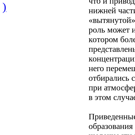
что и приво
)
нижней части
«вытянутой»
роль может и
котором боле
представлен
концентраци
него переме
отбирались 
при атмосфер
в этом случа
Приведенные
образования