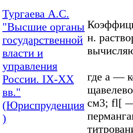
Тургаева А.С.
Коэффици
"Высшие органы
н. раство
государственной
вычисляю
власти и
управления
где а — к
России. IХ-ХХ
щавелево
вв."
см3; fl[ 
(Юриспруденция
перманга
)
титровани