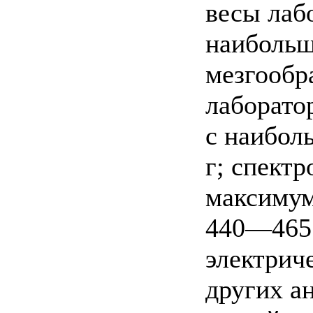
весы лаб
наибольш
мезгообр
лаборатор
с наибол
г; спект
максимум
440—465 
электрич
других а