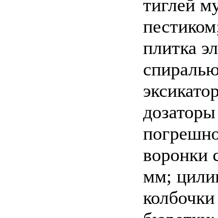
тиглей м
пестиком
плитка э
спиралью
эксикато
дозаторы
погрешно
воронки 
мм; цили
колбочки