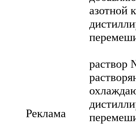
азотной 
дистилли
перемеш
раствор 
растворя
охлаждаю
дистилли
Реклама
перемеш