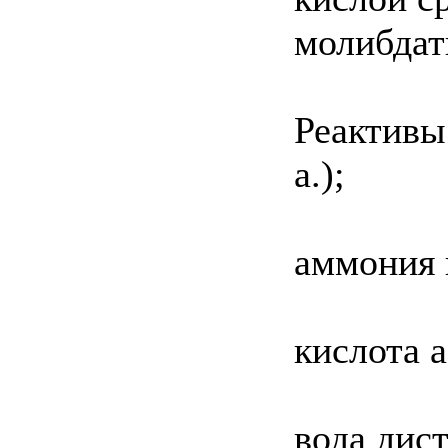
молибдат
Реактивы:
а.);
аммония в
кислота аз
вода дис