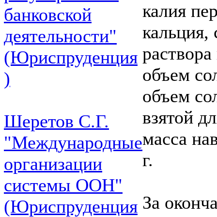
калия пе
банковской
кальция, 
деятельности"
раствора
(Юриспруденция
объем со
)
объем со
взятой д
Шеретов С.Г.
масса нав
"Международные
г.
организации
системы ООН"
За оконч
(Юриспруденция