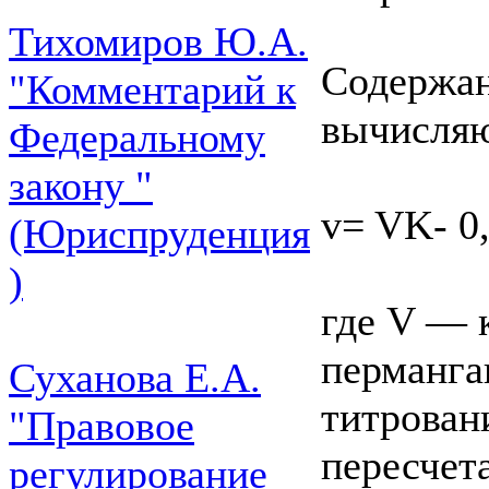
Тихомиров Ю.А.
Содержан
"Комментарий к
вычисляю
Федеральному
закону "
v= VK- 0,
(Юриспруденция
)
где V — к
перманга
Суханова Е.А.
титрован
"Правовое
пересчета
регулирование