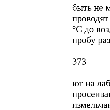
быть не 
проводят
°С до во
пробу ра
373
ют на ла
просеиваю
измельча