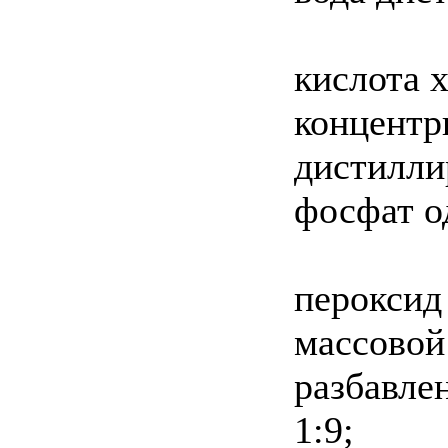
кислота х
концентр
дистилли
фосфат о
пероксид 
массовой
разбавле
1:9;