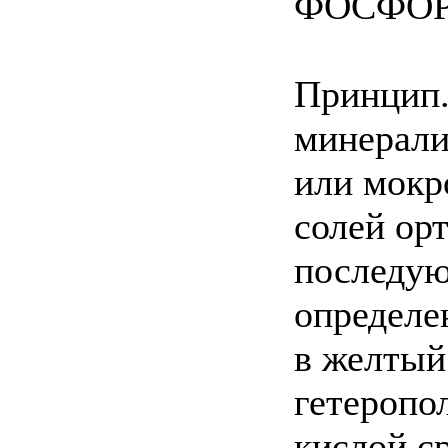
ФОСФОРА
Принцип.
минерали
или мокр
солей ор
последу
определе
в желтый
гетеропо
кислой ср