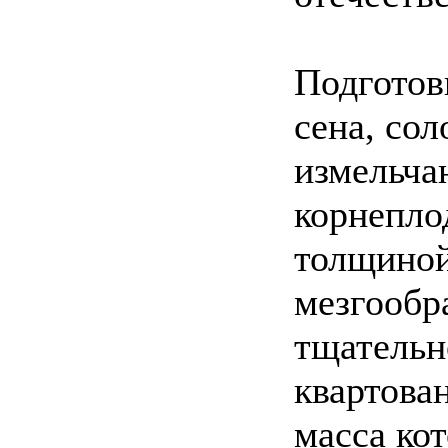
Подготов
сена, сол
измельча
корнепло
толщиной
мезгообр
тщательн
квартова
масса ко