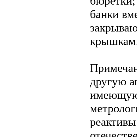
бюретки;
банки вм
закрываю
крышкам
Примечан
другую а
имеющую 
метролог
реактивы
отечеств