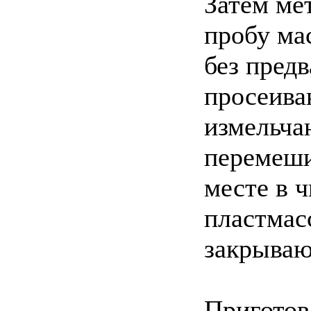
Затем ме
пробу ма
без пред
просеиваю
измельча
перемеши
месте в 
пластмас
закрываю
Приготов