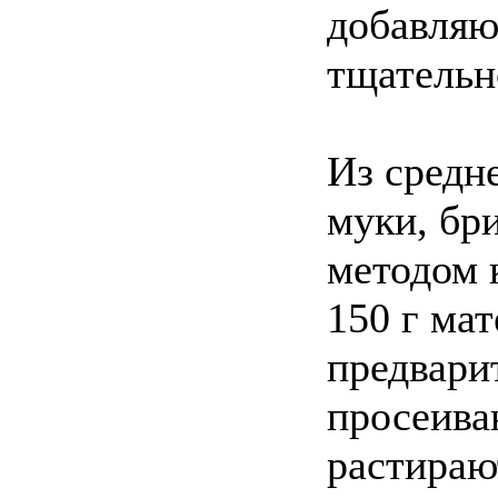
добавляю
тщательн
Из средн
муки, бр
методом 
150 г ма
предвари
просеиваю
растираю