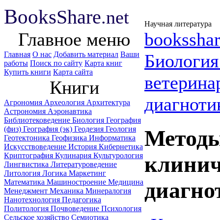
B
ooks
Share
.net
Научная литература
Главное меню
booksshar
Главная
О нас
Добавить материал
Ваши
Биологи
работы
Поиск по сайту
Карта книг
Купить книги
Карта сайта
ветерина
Книги
диагноти
Агрономия
Археология
Архитектура
Астрономия
Аэронавтика
Библиотековедение
Биология
География
(физ)
География (эк)
Геодезия
Геология
Методы
Геотектоника
Геофизика
Информатика
Искусствоведение
История
Кибернетика
Криптография
Кулинария
Культурология
клинич
Лингвистика
Литературоведение
Литология
Логика
Маркетинг
Математика
Машиностроение
Медицина
диагно
Менеджмент
Механика
Минералогия
Нанотехнология
Педагогика
Политология
Почвоведение
Психология
Сельское хозяйство
Семиотика