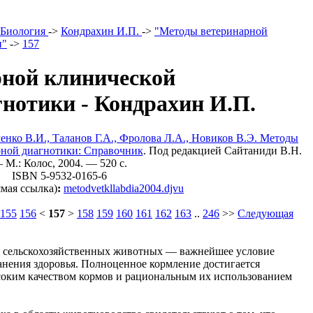
Биология
->
Кондрахин И.П.
->
"Методы ветеринарной
и"
->
157
ной клинической
гнотики - Кондрахин И.П.
енко В.И., Таланов Г.А., Фролова Л.А., Новиков В.Э. Методы
рной диагнотики: Справочник
. Под редакцией Сайтаниди В.Н.
 М.: Колос, 2004. — 520 c.
ISBN 5-9532-0165-6
мая ссылка)
:
metodvetkllabdia2004.djvu
155
156
<
157
>
158
159
160
161
162
163
..
246
>>
Следующая
 сельскохозяйственных животных — важнейшее условие
нения здоровья. Полноценное кормление достигается
соким качеством кормов и рациональным их использованием