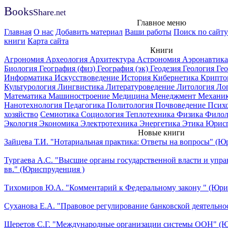
B
ooks
Share
.net
Главное меню
Главная
О нас
Добавить материал
Ваши работы
Поиск по сайту
книги
Карта сайта
Книги
Агрономия
Археология
Архитектура
Астрономия
Аэронавтик
Биология
География (физ)
География (эк)
Геодезия
Геология
Ге
Информатика
Искусствоведение
История
Кибернетика
Крипто
Культурология
Лингвистика
Литературоведение
Литология
Ло
Математика
Машиностроение
Медицина
Менеджмент
Механи
Нанотехнология
Педагогика
Политология
Почвоведение
Псих
хозяйство
Семиотика
Социология
Теплотехника
Физика
Филол
Экология
Экономика
Электротехника
Энергетика
Этика
Юрисп
Новые книги
Зайцева Т.И. "Нотариальная практика: Ответы на вопросы" (Ю
Тургаева А.С. "Высшие органы государственной власти и упр
вв." (Юриспруденция )
Тихомиров Ю.А. "Комментарий к Федеральному закону " (Юри
Суханова Е.А. "Правовое регулирование банковской деятельно
Шеретов С.Г. "Международные организации системы ООН" (Ю