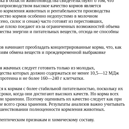
ка в области животноводства свидетельствуют о том, что
опроизводством высокое качество кормов является
 кормления животных и рентабельности производства
чество кормов особенно недопустимо в молочном
ено, силос и сенаж) часто готовят из перестоявших,
ые плохо поедают из-за ограниченных возможностей объема
ества энергии и питательных веществ, отсюда не способны
ов начинают преобладать концентрированные корма, что, как
ниям обмена веществ и преждевременной выбраковке
 жвачных следует готовить только из молодых,
вещества которых должно содержаться не менее 10,5—12 МДж
протеина и не более 160—240 г клетчатки.
я к кормам с более стабильной питательностью, поскольку их
сроки, когда они достигают высоких качеств. Но корма всех
ри хранении. Поэтому оценивать их качество следует как при
ие всего срока хранения. Результаты анализов важно учитывать
ршенствовании полноценности кормления животных.
лептическим признакам и химическому составу.