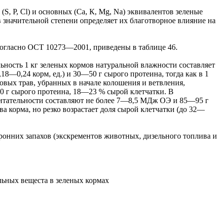
S, Р, Cl) и основных (Ca, К, Mg, Na) эквивалентов зеленые
 значительной степени определяет их благотворное влияние на
согласно ОСТ 10273—2001, приведены в таблице 46.
ьность 1 кг зеленых кормов натуральной влажности составляет
—0,24 корм, ед.) и 30—50 г сырого протеина, тогда как в 1
бовых трав, убранных в начале колошения и ветвления,
 г сырого протеина, 18—23 % сырой клетчатки. В
питательности составляют не более 7—8,5 МДж ОЭ и 85—95 г
ва корма, но резко возрастает доля сырой клетчатки (до 32—
ронних запахов (экскрементов животных, дизельного топлива и
льных вещеста в зеленых кормах