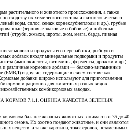
ма растительного и животного происхождения, а также
 по сходству их химического состава и физиологического
еленый корм, силос, сенаж корнеклубнеплоды и др.), грубые
трированные (зерновые злаковые и бобовые) и побочные
ий (отруби, жмыхи, шроты, жом, мезга, барда, пивная
носят молоко и продукты его переработки, рыбную и
мовых добавок входят минеральные подкормки и продукты
интеза (аминокислоты, витамины, ферменты, дрожжи и др.).
а и различные кормовые добавки — белково-витаминные
е (БМВД) и другие, содержащие в своем составе как
 Кормовые добавки широко используют для приготовления
бикормов и рационов для животных разных видов
 межхозяйственных комбикормовых заводах.
А КОРМОВ 7.1.1. ОЦЕНКА КАЧЕСТВА ЗЕЛЕНЫХ
ом кормовом балансе жвачных животных занимают от 35 до 40
ищного сезона. Их охотно поедают животные, и они являются
ьных веществ, а также каротина, токоферолов, незаменимых