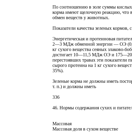
По соотношению в золе суммы кислых (
корма имеют щелочную реакцию, что в
обмен веществ у животных.
Показатели качества зеленых кормов, 
Энергетическая и протеиновая питател
2—3 МДж обменной энергии — ОЭ (0,18
кг сухого вещества сеяных злаково-бо
достигает 10—11,5 МДж ОЭ и 175—200
перестоявших травах эти показатели 
сырого протеина на 1 кг сухого вещест
35%).
Зеленые корма не должны иметь посто
т. п.) и должны иметь
336
46. Нормы содержания сухих и питате
Массовая
Массовая доля в сухом веществе