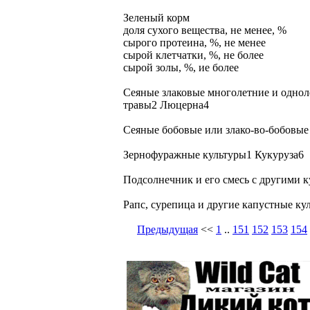
Зеленый корм
доля сухого вещества, не менее, %
сырого протеина, %, не менее
сырой клетчатки, %, не более
сырой золы, %, ие более
Сеяные злаковые многолетние и однол
травы2 Люцерна4
Сеяные бобовые или злако-во-бобовые
Зернофуражные культуры1 Кукуруза6
Подсолнечник и его смесь с другими 
Рапс, сурепица и другие капустные ку
Предыдущая
<<
1
..
151
152
153
154