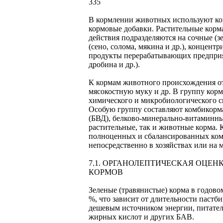
335
В кормлении животных используют кор
кормовые добавки. Растительные корма
действия подразделяются на сочные (з
(сено, солома, мякина и др.), концен
продукты перерабатывающих предприят
дробина и др.).
К кормам животного происхождения от
мясокостную муку и др. В группу кор
химического и микробиологического с
Особую группу составляют комбикорм
(БВД), белково-минерально-витаминны
растительные, так и животные корма.
полноценных и сбалансированных ком
непосредственно в хозяйствах или на
7.1. ОРГАНОЛЕПТИЧЕСКАЯ ОЦЕНК
КОРМОВ
Зеленые (травянистые) корма в годов
%, что зависит от длительности пастб
дешевым источником энергии, питател
жирных кислот и других БАВ.