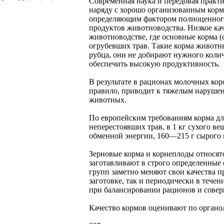
Современная наука и передовая практи
наряду с хорошо организованным корм
определяющим фактором полноценного
продуктов животноводства. Низкое ка
животноводстве, где основные корма (с
огрубевших трав. Такие корма животн
рубца, они не добирают нужного колич
обеспечить высокую продуктивность.
В результате в рационах молочных кор
правило, приводит к тяжелым наруше
животных.
По европейским требованиям корма для
неперестоявших трав, в 1 кг сухого 
обменной энергии, 160—215 г сырого 
Зерновые корма и корнеплоды относятс
заготавливают в строго определенные 
групп заметно меняют свои качества п
заготовке, так и периодически в течен
при балансировании рационов и сове
Качество кормов оценивают по органо