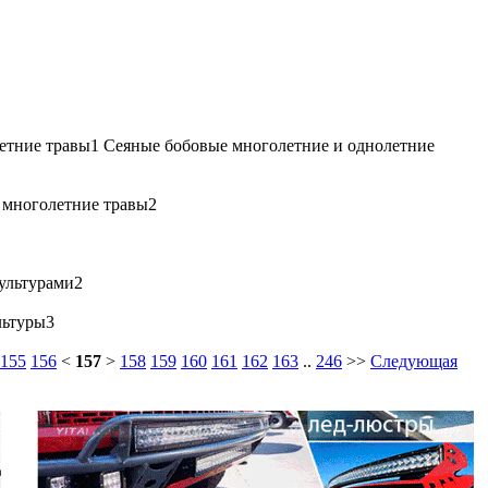
етние травы1 Сеяные бобовые многолетние и однолетние
 многолетние травы2
культурами2
льтуры3
155
156
<
157
>
158
159
160
161
162
163
..
246
>>
Следующая