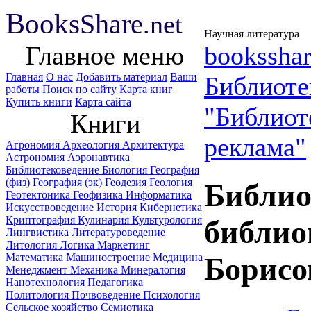
B
ooks
Share
.net
Научная литература
Главное меню
booksshar
Главная
О нас
Добавить материал
Ваши
Библиоте
работы
Поиск по сайту
Карта книг
Купить книги
Карта сайта
"Библиот
Книги
реклама"
Агрономия
Археология
Архитектура
Астрономия
Аэронавтика
Библиотековедение
Биология
География
(физ)
География (эк)
Геодезия
Геология
Библио
Геотектоника
Геофизика
Информатика
Искусствоведение
История
Кибернетика
Криптография
Кулинария
Культурология
библио
Лингвистика
Литературоведение
Литология
Логика
Маркетинг
Математика
Машиностроение
Медицина
Борисо
Менеджмент
Механика
Минералогия
Нанотехнология
Педагогика
Политология
Почвоведение
Психология
Сельское хозяйство
Семиотика