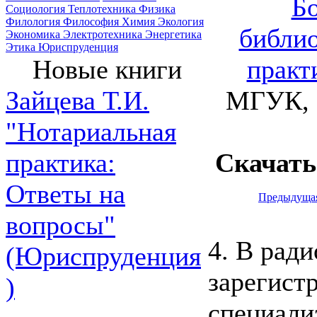
Бо
Социология
Теплотехника
Физика
Филология
Философия
Химия
Экология
библио
Экономика
Электротехника
Энергетика
Этика
Юриспруденция
практ
Новые книги
МГУК, 
Зайцева Т.И.
"Нотариальная
Скачать
практика:
Ответы на
Предыдуща
вопросы"
4. В ради
(Юриспруденция
зарегист
)
специали