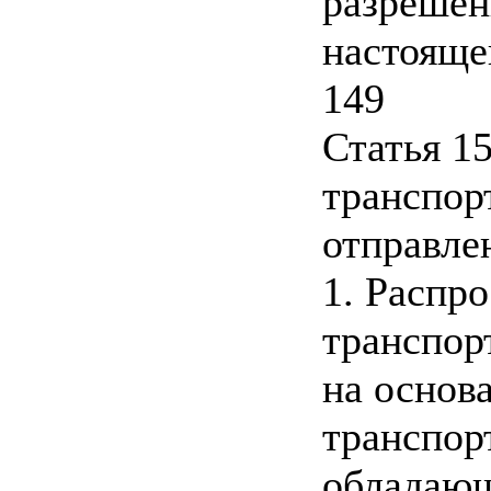
разрешен
настояще
149
Статья 1
транспор
отправле
1. Распр
транспор
на основ
транспор
обладаю