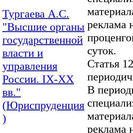
материал
Тургаева А.С.
реклама 
"Высшие органы
проценго
государственной
суток.
власти и
Статья 1
управления
периодич
России. IХ-ХХ
В период
вв."
специали
(Юриспруденция
материал
)
реклама 