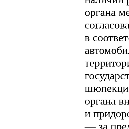
органа м
согласова
в соотве
автомоби
территор
государс
шюпекции
органа в
и придор
— за пре