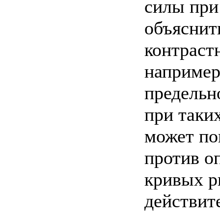
силы при
объяснит
контрастн
например
предельн
при таки
может по
против оп
кривых р
действите