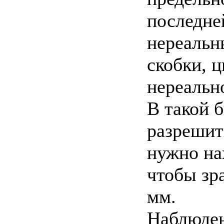
последне
нереальн
скобки, 
нереальн
В такой 
разрешить
нужно нах
чтобы зра
мм.
Наблюден