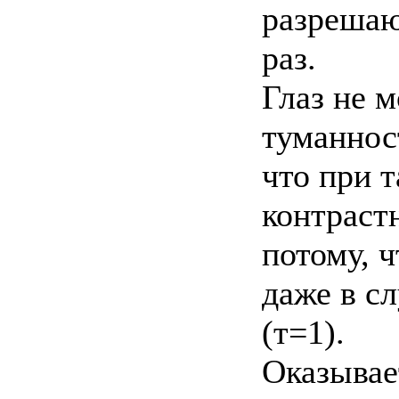
разрешаю
раз.
Глаз не 
туманнос
что при т
контраст
потому, 
даже в с
(т=1).
Оказывае