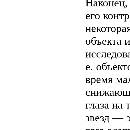
Наконец,
его контр
некотора
объекта и
исследов
е. объект
время ма
снижающи
глаза на
звезд — 