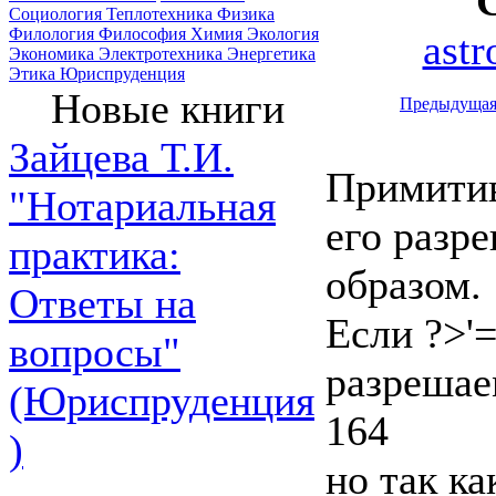
Социология
Теплотехника
Физика
Филология
Философия
Химия
Экология
ast
Экономика
Электротехника
Энергетика
Этика
Юриспруденция
Новые книги
Предыдуща
Зайцева Т.И.
Примитив
"Нотариальная
его раз
практика:
образом.
Ответы на
Если ?>'
вопросы"
разрешае
(Юриспруденция
164
)
но так ка