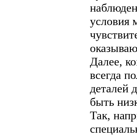
наблюден
условия 
чувствите
оказываю
Далее, к
всегда по
деталей 
быть низ
Так, нап
специаль