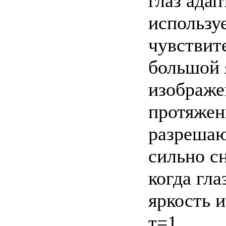
глаз адап
использу
чувствит
большой 
изображе
протяжен
разрешаю
сильно с
когда гл
яркость и
т=1.