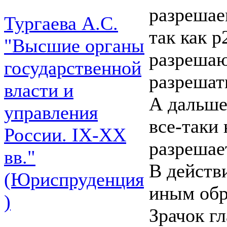
разрешае
Тургаева А.С.
так как р
"Высшие органы
разрешаю
государственной
разрешат
власти и
А дальше
управления
все-таки 
России. IХ-ХХ
разрешае
вв."
В действ
(Юриспруденция
иным обр
)
Зрачок г