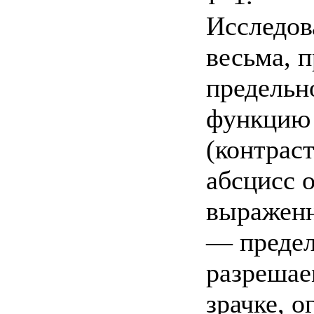
Исследова
весьма, п
предельн
функцию 
(контраст
абсцисс 
выраженн
— предел
разрешае
зрачке, 