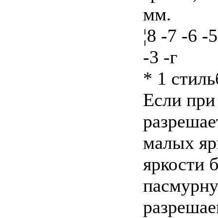
мм.
¦8 -7 -6 -
-3 -г
* 1 стиль
Если при
разрешае
малых яр
яркости 
пасмурну
разрешаем