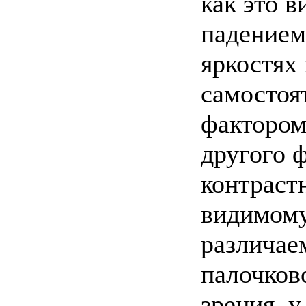
как это в
падением
яркостях 
самостоя
фактором
другого 
контраст
видимому
различае
палочково
зрения, 