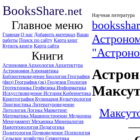
B
ooks
Share
.net
Научная литература
Главное меню
booksshar
Главная
О нас
Добавить материал
Ваши
Астроно
работы
Поиск по сайту
Карта книг
Купить книги
Карта сайта
"Астроно
Книги
Агрономия
Археология
Архитектура
Астрон
Астрономия
Аэронавтика
Библиотековедение
Биология
География
(физ)
География (эк)
Геодезия
Геология
Мaксут
Геотектоника
Геофизика
Информатика
Искусствоведение
История
Кибернетика
Криптография
Кулинария
Культурология
Лингвистика
Литературоведение
Maксуто
Литология
Логика
Маркетинг
Математика
Машиностроение
Медицина
Менеджмент
Механика
Минералогия
— 
Нанотехнология
Педагогика
Политология
Почвоведение
Психология
Сельское хозяйство
Семиотика