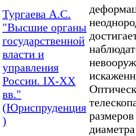
деформац
Тургаева А.С.
неодноро
"Высшие органы
достигает
государственной
наблюдат
власти и
невооруж
управления
искаженн
России. IХ-ХХ
Оптическ
вв."
телескоп
(Юриспруденция
размеров
)
диаметра