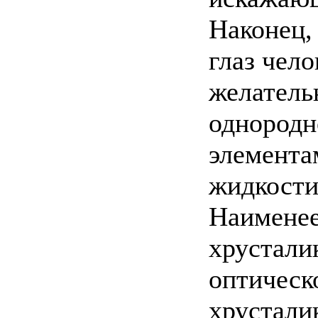
Наконец,
глаз чел
желатель
однородн
элемента
жидкости
Наименее
хрустали
оптическ
хрустали