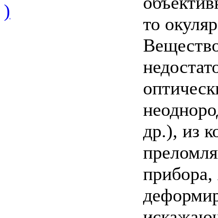
объективн
)
то окуляр
Вещество
недостат
оптическ
неодноро
др.), из
преломля
прибора,
деформи
искажаю