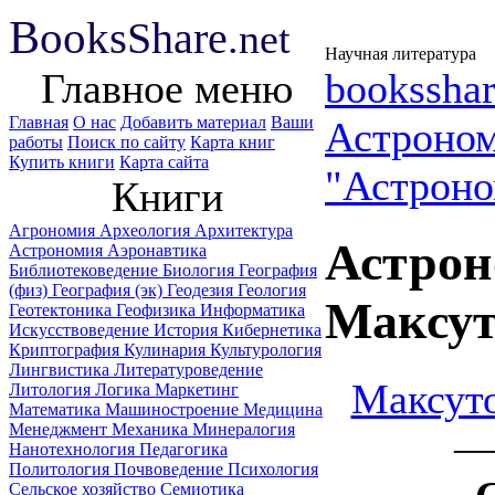
B
ooks
Share
.net
Научная литература
Главное меню
booksshar
Главная
О нас
Добавить материал
Ваши
Астроно
работы
Поиск по сайту
Карта книг
Купить книги
Карта сайта
"Астроно
Книги
Агрономия
Археология
Архитектура
Астрон
Астрономия
Аэронавтика
Библиотековедение
Биология
География
(физ)
География (эк)
Геодезия
Геология
Мaксут
Геотектоника
Геофизика
Информатика
Искусствоведение
История
Кибернетика
Криптография
Кулинария
Культурология
Лингвистика
Литературоведение
Maксуто
Литология
Логика
Маркетинг
Математика
Машиностроение
Медицина
Менеджмент
Механика
Минералогия
— 
Нанотехнология
Педагогика
Политология
Почвоведение
Психология
Сельское хозяйство
Семиотика