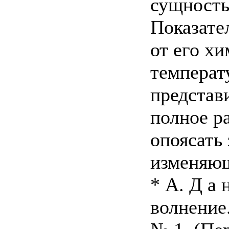
сущность
Показате
от его хи
температ
представ
полное р
опоясать
изменяющ
* А. Д а 
волнение