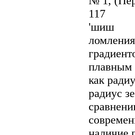
№ 1, (Пер
117
'шиш
ломления
градиент
плавным 
как ради
радиус з
сравнени
современ
наличие 