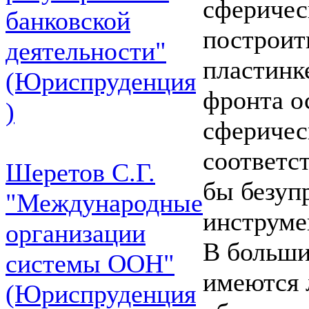
сферичес
банковской
построит
деятельности"
пластинк
(Юриспруденция
фронта о
)
сферичес
соответс
Шеретов С.Г.
бы безуп
"Международные
инструме
организации
В больши
системы ООН"
имеются 
(Юриспруденция