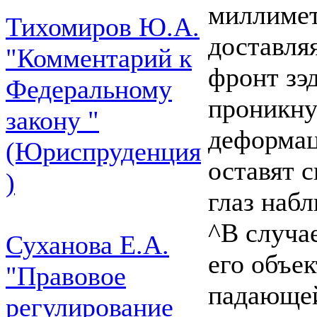
миллимет
Тихомиров Ю.А.
доставля
"Комментарий к
фронт зэ
Федеральному
проникнут
закону "
деформац
(Юриспруденция
оставят с
)
глаз набл
^В случа
Суханова Е.А.
его объе
"Правовое
падающей
регулирование