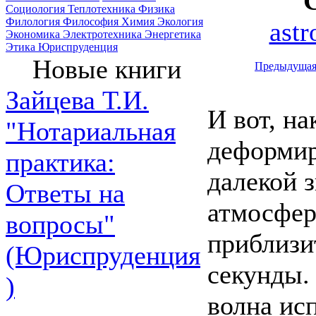
Социология
Теплотехника
Физика
Филология
Философия
Химия
Экология
ast
Экономика
Электротехника
Энергетика
Этика
Юриспруденция
Новые книги
Предыдуща
Зайцева Т.И.
И вот, на
"Нотариальная
деформир
практика:
далекой 
Ответы на
атмосфер
вопросы"
приблизи
(Юриспруденция
секунды.
)
волна ис